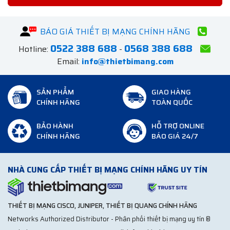
BÁO GIÁ THIẾT BỊ MẠNG CHÍNH HÃNG
0522 388 688
0568 388 688
Hotline:
-
Email:
info@thietbimang.com
SẢN PHẨM
GIAO HÀNG
CHÍNH HÃNG
TOÀN QUỐC
BẢO HÀNH
HỖ TRỢ ONLINE
CHÍNH HÃNG
BÁO GIÁ 24/7
NHÀ CUNG CẤP THIẾT BỊ MẠNG CHÍNH HÃNG UY TÍN
THIẾT BỊ MẠNG CISCO, JUNIPER, THIẾT BỊ QUANG CHÍNH HÃNG
Networks Authorized Distributor - Phân phối thiết bị mạng uy tín ®