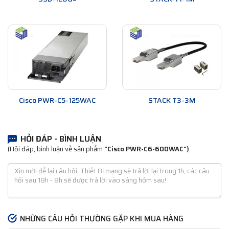
Cisco PWR-C5-125WAC
STACK T3-3M
HỎI ĐÁP - BÌNH LUẬN
(Hỏi đáp, bình luận về sản phẩm
"Cisco PWR-C6-600WAC")
NHỮNG CÂU HỎI THƯỜNG GẶP KHI MUA HÀNG