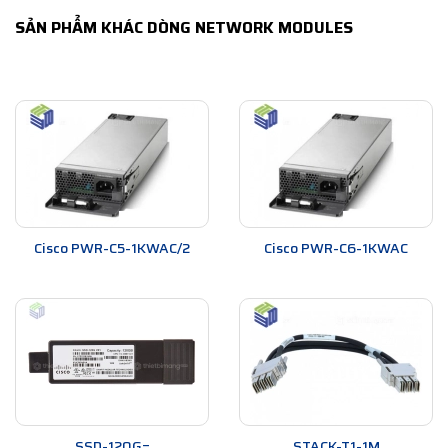
SẢN PHẨM KHÁC DÒNG NETWORK MODULES
Cisco PWR-C5-1KWAC/2
Cisco PWR-C6-1KWAC
SSD-120G=
STACK-T1-1M