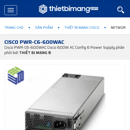
Toggle
navigation
TRANG CHỦ
SẢN PHẨM
THIẾT BỊ MẠNG CISCO
NETWORK 
CISCO PWR-C6-600WAC
Cisco PWR-C6-600WAC Cisco 600W AC Config 6 Power Supply phân
phối bởi
THIẾT BỊ MẠNG ®