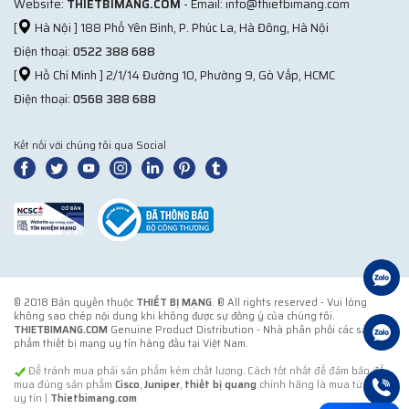
Website:
THIETBIMANG.COM
- Email: info@thietbimang.com
[
Hà Nội ] 188 Phố Yên Bình, P. Phúc La, Hà Đông, Hà Nội
Điện thoại:
0522 388 688
[
Hồ Chí Minh ] 2/1/14 Đường 10, Phường 9, Gò Vấp, HCMC
Điện thoại:
0568 388 688
Kết nối với chúng tôi qua Social
© 2018 Bản quyền thuộc
THIẾT BỊ MẠNG
. ® All rights reserved - Vui lòng
không sao chép nội dung khi không được sự đồng ý của chúng tôi.
THIETBIMANG.COM
Genuine Product Distribution - Nhà phân phối các sản
phẩm thiết bị mạng uy tín hàng đầu tại Việt Nam.
Để tránh mua phải sản phẩm kém chất lượng. Cách tốt nhất để đảm bảo để
mua đúng sản phẩm
Cisco
,
Juniper
,
thiết bị quang
chính hãng là mua từ đơn vị
uy tín |
Thietbimang.com