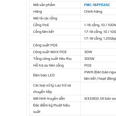
Mã sản phẩm
FMC-16PFE2GC
Hãng
Chính hãng
Mô tả các cổng
Cổng PoE
1-16 cổng, 10 / 10
Cổng liên kết
17-18 cổng, 10 / 
17-18 cổng: 1.25Gb
Công suất POE
Công suất MAX POE
30W
Tổng công suất tiêu thụ
300W
Hỗ trợ ưu tiên cổng
POE
PWR (Đèn báo nguồ
Đèn báo LED
liên kết / hoạt động
Các loại xử lý Lưu trữ và
chuyển tiếp
Mô hình truyền dẫn
IEEE802.3X bán son
Đặc điểm kỹ thuật hiệu
suất