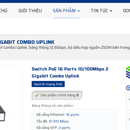
CHỦ
GIỚI THIỆU
SẢN PHẨM
TIN TỨC
DO
IGABIT COMBO UPLINK
it Combo Uplink, băng thông 12,8Gbps, bộ điều hợp nguồn 250W bên trong
Switch PoE 16 Ports 10/100Mbps 2
Gigabit Combo Uplink
Switch mạng PoE
Sản phẩm chính hãng ®
Bảng thông số sản phẩm:
Số cổng Ethernet:
16 ports
Tốc độ:
10 100 Mbps
Số cổng SFP:
2 ports