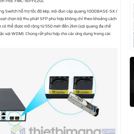
itch PoE FMC-16PFE2GC
ong Switch hỗ trợ tốc độ kép, mô-đun cáp quang 1000BASE-SX /
h hoạt chọn bộ thu phát SFP phù hợp không chỉ theo khoảng cách
ch có thể được mở rộng từ 550 mét đến 2km (sợi quang đa chế
c sợi WDM). Chúng rất phù hợp cho các ứng dụng trong các