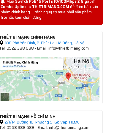
Mua
Switch PoE 16 Ports 10/100Mbps 2 Gigabit
Combo Uplink
từ
THIETBIMANG.COM
để đảm bảo sản
phẩm chính hãng. Tránh nguy cơ mua phải sản phẩm
trôi nổi, kém chất lượng.
THIẾT BỊ MẠNG CHÍNH HÃNG
188 Phố Yên Bình, P. Phúc La, Hà Đông, Hà Nội
Tel: 0522 388 688 - Email: info@thietbimang.com
THIẾT BỊ MẠNG HỒ CHÍ MINH
2/1/14 Đường 10, Phường 9, Gò Vấp, HCMC
Tel: 0568 388 688 - Email: info@thietbimang.com