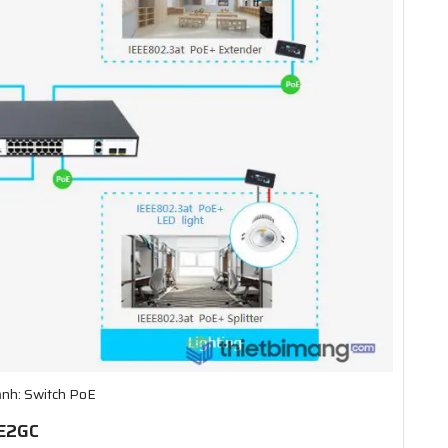
ảnh: Switch PoE
FE2GC