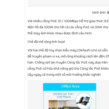
Hình ảnh:
S
Với nhiều cổng PoE 10 / 100Mbps hỗ trợ giao thức IEE
điện tối đa 100W cho tất cả các cổng PoE và 30W cho
thể máy ảnh khác nhau được định cấu hình.
Chế độ mở rộng linh hoạt
Với hai chế độ tùy chọn kiểu máy (Default.cctv) có sẵ
để truyền phạm vi xa, mở rộng khoảng cách lên đến 250
hơn. Chống sét lan truyền Công tắc PoE này dựa trên
cổng PoE sở hữu khả năng giữ cho Công tắc PoE không 
cậy ngay cả trong một số môi trường khắc nghiệt.