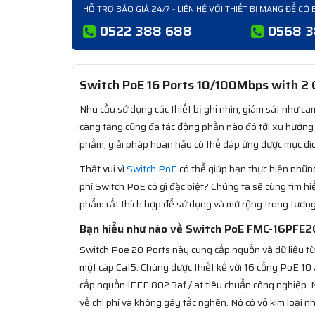
HỖ TRỢ BÁO GIÁ 24/7 - LIÊN HỆ VỚI THIẾT BỊ MẠNG ĐỂ CÓ 
0522 388 688
0568 
Switch PoE 16 Ports 10/100Mbps with 2 
Nhu cầu sử dụng các thiết bị ghi nhìn, giám sát như 
càng tăng cũng đã tác động phần nào đó tới xu hướng
phẩm, giải pháp hoàn hảo có thể đáp ứng được mục đích
Thật vui vì
Switch PoE
có thể giúp bạn thực hiện những
phí.Switch PoE có gì đặc biệt? Chúng ta sẽ cùng tìm 
phẩm rất thích hợp để sử dụng và mở rộng trong tương 
Bạn hiểu như nào về Switch PoE FMC-16PFE2
Switch Poe 20 Ports này cung cấp nguồn và dữ liệu t
một cáp Cat5. Chúng được thiết kế với 16 cổng PoE 10
cấp nguồn IEEE 802.3af / at tiêu chuẩn công nghiệp. 
về chi phí và không gây tắc nghẽn. Nó có vỏ kim loại n