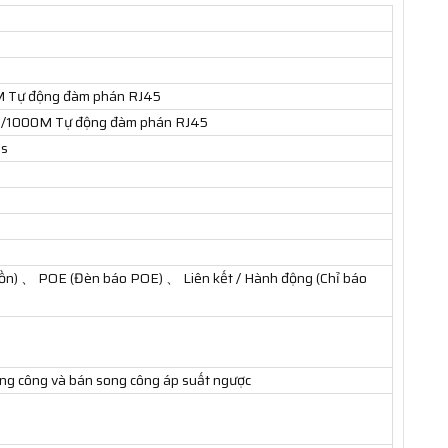
0M Tự động đàm phán RJ45
100/1000M Tự động đàm phán RJ45
ps
n) 、 POE (Đèn báo POE) 、 Liên kết / Hành động (Chỉ báo
)
g công và bán song công áp suất ngược