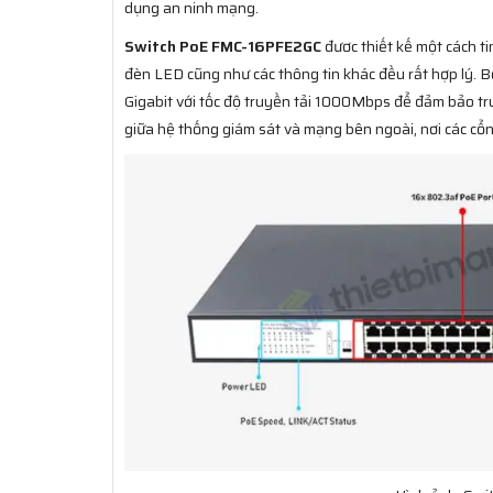
dụng an ninh mạng.
Switch PoE FMC-16PFE2GC
đươc thiết kế một cách ti
đèn LED cũng như các thông tin khác đều rất hợp lý. 
Gigabit với tốc độ truyền tải 1000Mbps để đảm bảo tru
giữa hệ thống giám sát và mạng bên ngoài, nơi các cổ