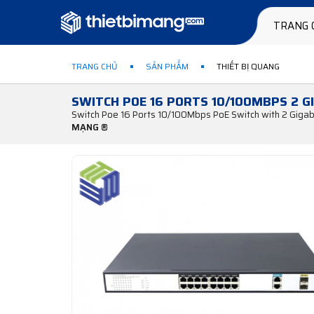
TRANG 
TRANG CHỦ
SẢN PHẨM
THIẾT BỊ QUANG
SWITCH POE 16 PORTS 10/100MBPS 2 G
Switch Poe 16 Ports 10/100Mbps PoE Switch with 2 Gigab
MẠNG ®