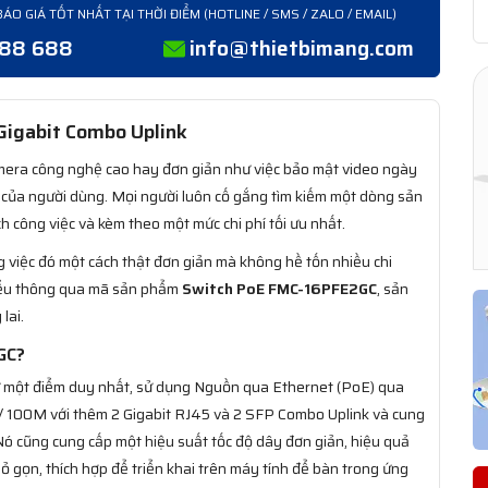
BÁO GIÁ TỐT NHẤT TẠI THỜI ĐIỂM (HOTLINE / SMS / ZALO / EMAIL)
388 688
info@thietbimang.com
Gigabit Combo Uplink
camera công nghệ cao hay đơn giản như việc bảo mật video ngày
 của người dùng. Mọi người luôn cố gắng tìm kiếm một dòng sản
 công việc và kèm theo một mức chi phí tối ưu nhất.
 việc đó một cách thật đơn giản mà không hề tốn nhiều chi
hiểu thông qua mã sản phẩm
Switch PoE FMC-16PFE2GC
, sản
lai.
GC?
ừ một điểm duy nhất, sử dụng Nguồn qua Ethernet (PoE) qua
 / 100M với thêm 2 Gigabit RJ45 và 2 SFP Combo Uplink và cung
Nó cũng cung cấp một hiệu suất tốc độ dây đơn giản, hiệu quả
hỏ gọn, thích hợp để triển khai trên máy tính để bàn trong ứng