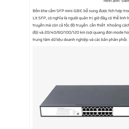
Hình ảnh: Sw
Bốn khe cắm SFP mini-GBIC bổ sung được tích hợp tr
LX SFP, có nghĩa là người quản trị giờ đây có thể lin
truyền mà còn cả tốc độ truyền. cần thiết. Khoảng cá
độ) và 20/40/60/100/120 km (sợi quang đơn mode hoặ
trung tâm dữ liệu doanh nghiệp và các bản phân phối.