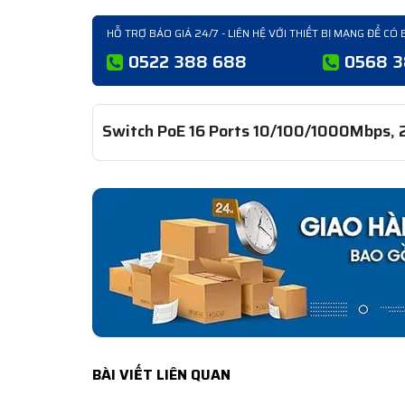
HỖ TRỢ BÁO GIÁ 24/7 - LIÊN HỆ VỚI THIẾT BỊ MẠNG ĐỂ CÓ 
0522 388 688
0568 
Switch PoE 16 Ports 10/100/1000Mbps, 2
BÀI VIẾT LIÊN QUAN