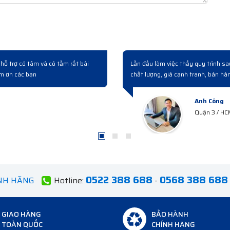
iệp. Sản phẩm
Đợt rồi công ty cải tạo nâng cấp hệ thống có mua mấy b
nghiệp từ lúc hỏi mua đến giao hàng và bàn giao rất chuy
Anh Hà
Hà Tây
0522 388 688
0568 388 688
ÍNH HÃNG
Hotline:
-
GIAO HÀNG
BẢO HÀNH
TOÀN QUỐC
CHÍNH HÃNG