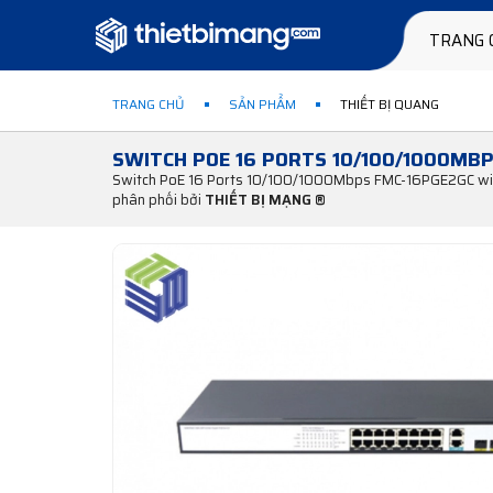
TRANG 
TRANG CHỦ
SẢN PHẨM
THIẾT BỊ QUANG
SWITCH POE 16 PORTS 10/100/1000MBP
Switch PoE 16 Ports 10/100/1000Mbps FMC-16PGE2GC with 
phân phối bởi
THIẾT BỊ MẠNG ®