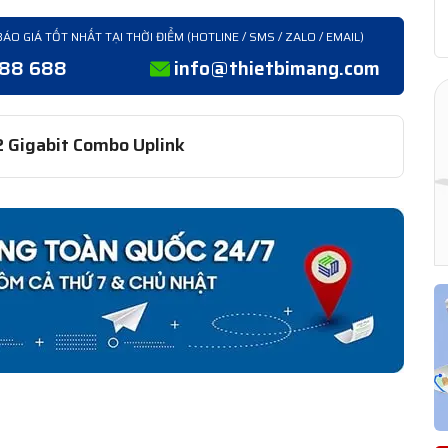
BÁO GIÁ TỐT NHẤT TẠI THỜI ĐIỂM (HOTLINE / SMS / ZALO / EMAIL)
388 688
info@thietbimang.com
 Gigabit Combo Uplink