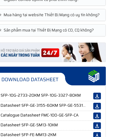
★
Mua hàng tại website Thiết Bị Mạng có uy tín không?
★
Sản phẩm mua tại Thiết Bị Mạng có CO, CQ không?
SFP-10G-2733-20KM SFP-10G-3327-80KM
Datasheet SFP-GE-3155-60KM SFP-GE-5531-60KM
Catalogue Datasheet FMC-100-GE-SFP-CA
Datasheet SFP-GE-SM13-10KM
Datasheet SFP-FE-MM13-2KM