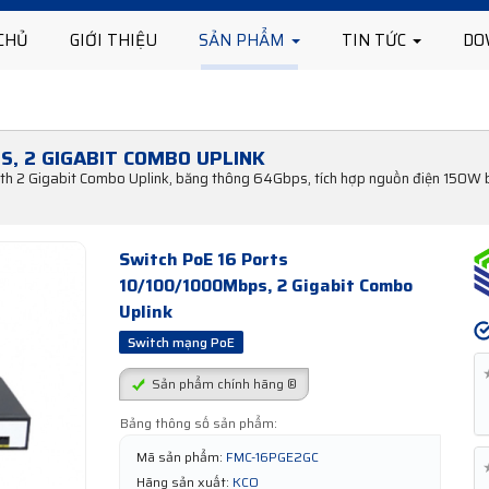
CHỦ
GIỚI THIỆU
SẢN PHẨM
TIN TỨC
DO
S, 2 GIGABIT COMBO UPLINK
2 Gigabit Combo Uplink, băng thông 64Gbps, tích hợp nguồn điện 150W bên
Switch PoE 16 Ports
10/100/1000Mbps, 2 Gigabit Combo
Uplink
Switch mạng PoE
Sản phẩm chính hãng ®
Bảng thông số sản phẩm:
Mã sản phẩm:
FMC-16PGE2GC
Hãng sản xuất:
KCO