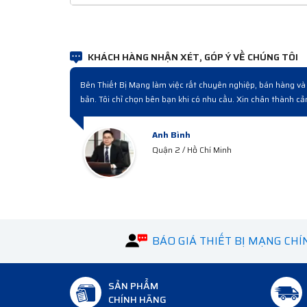
KHÁCH HÀNG NHẬN XÉT, GÓP Ý VỀ CHÚNG TÔI
Lần đầu làm việc thấy quy trình sau đó mới hiểu đó là cách làm chuyên ngh
chất lượng, giá cạnh tranh, bán hàng và sau bán hàng chuyên nghiệp.
Anh Công
Quận 3 / HCM
BÁO GIÁ THIẾT BỊ MẠNG CH
SẢN PHẨM
CHÍNH HÃNG