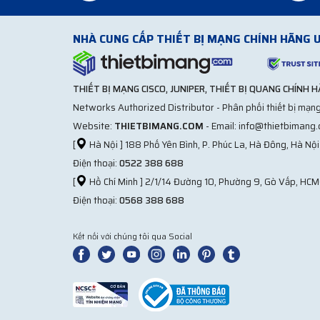
NHÀ CUNG CẤP THIẾT BỊ MẠNG CHÍNH HÃNG U
THIẾT BỊ MẠNG CISCO, JUNIPER, THIẾT BỊ QUANG CHÍNH 
Networks Authorized Distributor - Phân phối thiết bị mạng
Website:
THIETBIMANG.COM
- Email: info@thietbimang
[
Hà Nội ] 188 Phố Yên Bình, P. Phúc La, Hà Đông, Hà Nội
Điện thoại:
0522 388 688
[
Hồ Chí Minh ] 2/1/14 Đường 10, Phường 9, Gò Vấp, HCM
Điện thoại:
0568 388 688
Kết nối với chúng tôi qua Social