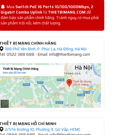
Mua
Switch PoE 16 Ports 10/100/1000Mbps, 2
Gigabit Combo Uplink
từ
THIETBIMANG.COM
để
đảm bảo sản phẩm chính hãng. Tránh nguy cơ mua phải
sản phẩm trôi nổi, kém chất lượng.
THIẾT BỊ MẠNG CHÍNH HÃNG
188 Phố Yên Bình, P. Phúc La, Hà Đông, Hà Nội
Tel: 0522 388 688 - Email: info@thietbimang.com
THIẾT BỊ MẠNG HỒ CHÍ MINH
2/1/14 Đường 10, Phường 9, Gò Vấp, HCMC
Tel: 0568 388 688 - Email: info@thietbimang.com