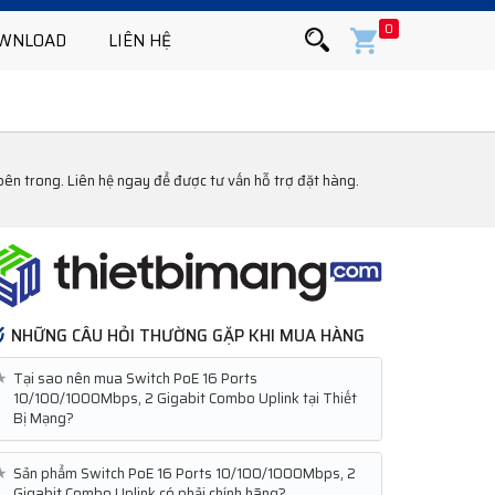
0
WNLOAD
LIÊN HỆ
 trong. Liên hệ ngay để được tư vấn hỗ trợ đặt hàng.
NHỮNG CÂU HỎI THƯỜNG GẶP KHI MUA HÀNG
★
Tại sao nên mua Switch PoE 16 Ports
10/100/1000Mbps, 2 Gigabit Combo Uplink tại Thiết
Bị Mạng?
★
Sản phẩm Switch PoE 16 Ports 10/100/1000Mbps, 2
Gigabit Combo Uplink có phải chính hãng?