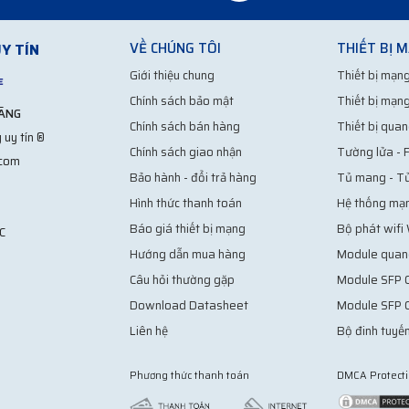
VỀ CHÚNG TÔI
THIẾT BỊ 
Y TÍN
Giới thiệu chung
Thiết bị mạng
Chính sách bảo mật
Thiết bị mạng
HÃNG
Chính sách bán hàng
Thiết bị quan
 uy tín ®
Chính sách giao nhận
Tường lửa - F
.com
Bảo hành - đổi trả hàng
Tủ mang - T
Hình thức thanh toán
Hệ thống mạ
Báo giá thiết bị mạng
Bộ phát wifi
C
Hướng dẫn mua hàng
Module quan
Câu hỏi thường gặp
Module SFP C
Download Datasheet
Module SFP 
Liên hệ
Bộ đinh tuyến
Phương thức thanh toán
DMCA Protect