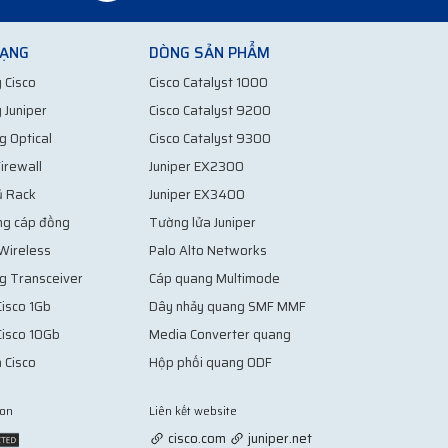
MẠNG
DÒNG SẢN PHẨM
 Cisco
Cisco Catalyst 1000
 Juniper
Cisco Catalyst 9200
g Optical
Cisco Catalyst 9300
irewall
Juniper EX2300
ủ Rack
Juniper EX3400
ng cáp đồng
Tường lửa Juniper
 Wireless
Palo Alto Networks
g Transceiver
Cáp quang Multimode
isco 1Gb
Dây nhảy quang SMF MMF
Cisco 10Gb
Media Converter quang
 Cisco
Hộp phối quang ODF
ion
Liên kết website
Vợt Pickleball
cisco.com
juniper.net