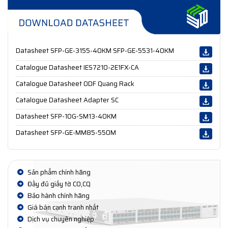
Datasheet SFP-GE-3155-40KM SFP-GE-5531-40KM
Catalogue Datasheet IES7210-2E1FX-CA
Catalogue Datasheet ODF Quang Rack
Catalogue Datasheet Adapter SC
Datasheet SFP-10G-SM13-40KM
Datasheet SFP-GE-MM85-550M
Sản phẩm chính hãng
Đầy đủ giấy tờ CO,CQ
Bảo hành chính hãng
Giá bán cạnh tranh nhất
Dịch vụ chuyên nghiệp