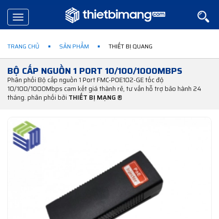
Toggle
navigation
TRANG CHỦ
SẢN PHẨM
THIẾT BỊ QUANG
BỘ CẤP NGUỒN 1 PORT 10/100/1000MBPS
Phân phối Bộ cấp nguồn 1 Port FMC-POE102-GE tốc độ
10/100/1000Mbps cam kết giá thành rẻ, tư vấn hỗ trợ bảo hành 24
tháng. phân phối bởi
THIẾT BỊ MẠNG ®