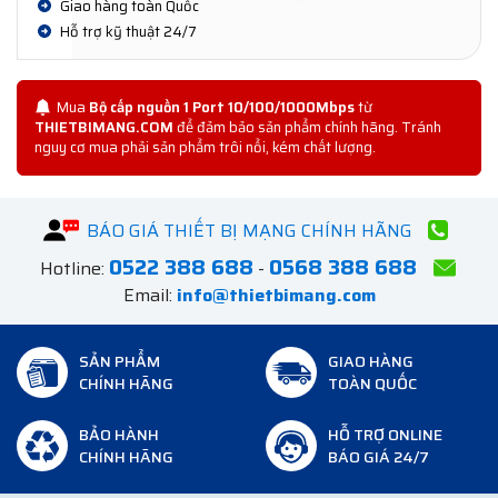
Giao hàng toàn Quốc
Hỗ trợ kỹ thuật 24/7
Mua
Bộ cấp nguồn 1 Port 10/100/1000Mbps
từ
THIETBIMANG.COM
để đảm bảo sản phẩm chính hãng. Tránh
nguy cơ mua phải sản phẩm trôi nổi, kém chất lượng.
BÁO GIÁ THIẾT BỊ MẠNG CHÍNH HÃNG
0522 388 688
0568 388 688
Hotline:
-
Email:
info@thietbimang.com
SẢN PHẨM
GIAO HÀNG
CHÍNH HÃNG
TOÀN QUỐC
BẢO HÀNH
HỖ TRỢ ONLINE
CHÍNH HÃNG
BÁO GIÁ 24/7