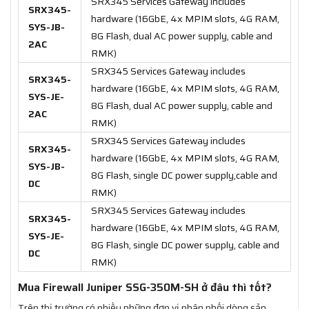
SRX345 Services Gateway includes
SRX345-
hardware (16GbE, 4x MPIM slots, 4G RAM,
SYS-JB-
8G Flash, dual AC power supply, cable and
2AC
RMK)
SRX345 Services Gateway includes
SRX345-
hardware (16GbE, 4x MPIM slots, 4G RAM,
SYS-JE-
8G Flash, dual AC power supply, cable and
2AC
RMK)
SRX345 Services Gateway includes
SRX345-
hardware (16GbE, 4x MPIM slots, 4G RAM,
SYS-JB-
8G Flash, single DC power supply,cable and
DC
RMK)
SRX345 Services Gateway includes
SRX345-
hardware (16GbE, 4x MPIM slots, 4G RAM,
SYS-JE-
8G Flash, single DC power supply, cable and
DC
RMK)
Mua Firewall Juniper SSG-350M-SH ở đâu thì tốt?
Trên thị trường có nhiều những đơn vị phân phối dòng sản