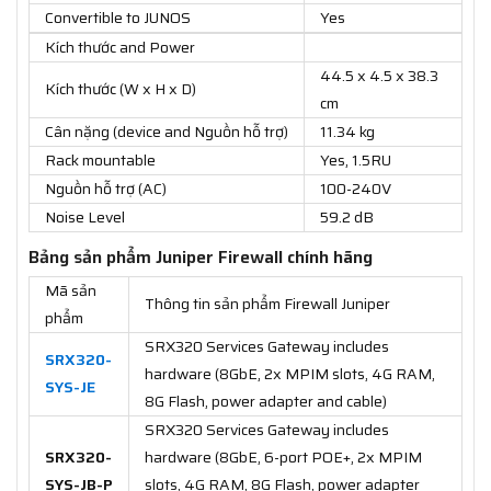
Convertible to JUNOS
Yes
Kích thước and Power
44.5 x 4.5 x 38.3
Kích thước (W x H x D)
cm
Cân nặng (device and Nguồn hỗ trợ)
11.34 kg
Rack mountable
Yes, 1.5RU
Nguồn hỗ trợ (AC)
100-240V
Noise Level
59.2 dB
Bảng sản phẩm Juniper Firewall chính hãng
Mã sản
Thông tin sản phẩm Firewall Juniper
phẩm
SRX320 Services Gateway includes
SRX320-
hardware (8GbE, 2x MPIM slots, 4G RAM,
SYS-JE
8G Flash, power adapter and cable)
SRX320 Services Gateway includes
SRX320-
hardware (8GbE, 6-port POE+, 2x MPIM
SYS-JB-P
slots, 4G RAM, 8G Flash, power adapter