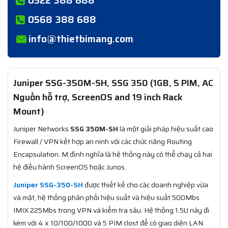
0568 388 688
info@thietbimang.com
Juniper SSG-350M-SH, SSG 350 (1GB, 5 PIM, AC
Nguồn hỗ trợ, ScreenOS and 19 inch Rack
Mount)
Juniper Networks
SSG 350M-SH
là một giải pháp hiệu suất cao
Firewall / VPN kết hợp an ninh với các chức năng Routing
Encapsulation. M định nghĩa là hệ thống này có thể chạy cả hai
hệ điều hành ScreenOS hoặc Junos.
Juniper SSG-350-SH
được thiết kế cho các doanh nghiệp vừa
và mặt, hệ thống phân phối hiệu suất và hiệu suất 500Mbs
IMIX 225Mbs trong VPN và kiểm tra sâu. Hệ thống 1.5U này đi
kèm với 4 x 10/100/1000 và 5 PIM clost để có giao diện LAN