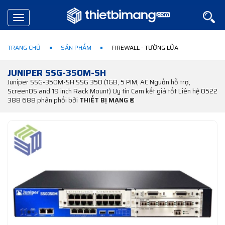
Toggle
navigation
TRANG CHỦ
SẢN PHẨM
FIREWALL - TƯỜNG LỬA
JUNIPER SSG-350M-SH
Juniper SSG-350M-SH SSG 350 (1GB, 5 PIM, AC Nguồn hỗ trợ,
ScreenOS and 19 inch Rack Mount) Uy tín Cam kết giá tốt Liên hệ 0522
388 688 phân phối bởi
THIẾT BỊ MẠNG ®