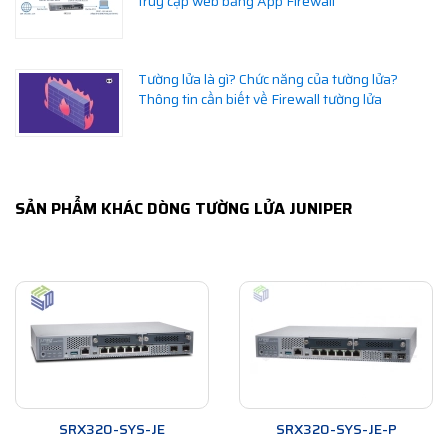
truy cập web bằng App Firewall
Tường lửa là gì? Chức năng của tường lửa?
Thông tin cần biết về Firewall tường lửa
SẢN PHẨM KHÁC DÒNG TƯỜNG LỬA JUNIPER
SRX320-SYS-JE
SRX320-SYS-JE-P