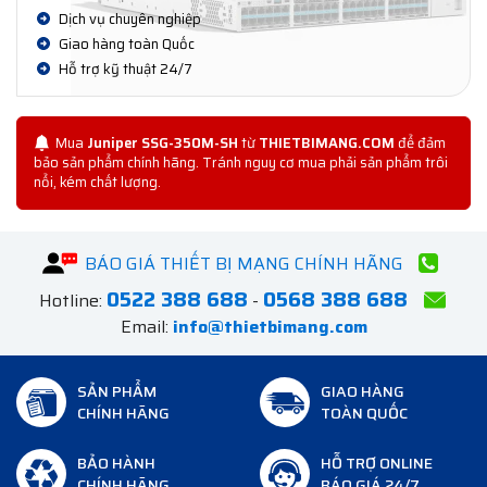
Dịch vụ chuyên nghiệp
Giao hàng toàn Quốc
Hỗ trợ kỹ thuật 24/7
Mua
Juniper SSG-350M-SH
từ
THIETBIMANG.COM
để đảm
bảo sản phẩm chính hãng. Tránh nguy cơ mua phải sản phẩm trôi
nổi, kém chất lượng.
BÁO GIÁ THIẾT BỊ MẠNG CHÍNH HÃNG
0522 388 688
0568 388 688
Hotline:
-
Email:
info@thietbimang.com
SẢN PHẨM
GIAO HÀNG
CHÍNH HÃNG
TOÀN QUỐC
BẢO HÀNH
HỖ TRỢ ONLINE
CHÍNH HÃNG
BÁO GIÁ 24/7