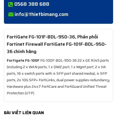
0568 388 688
info@thietbimang.com
FortiGate FG-101F-BDL-950-36, Phân phối
Fortinet Firewall FortiGate FG-101F-BDL-950-
36 chính hãng
Fortigate FG-100F
FG-100F-BDL-950-36 22 x GE RJ45 ports
(including 2 x WAN ports, 1 x DMZ port, 1 x Mgmt port, 2 x HA
ports, 16 x switch ports with 4 SFP port shared media), 4 SFP
ports, 2x 10G SFP+ FortiLinks, dual power supplies redundancy.
Hardware plus 24x7 FortiCare and FortiGuard Unified Threat
Protection (UTP)
BÀI VIẾT LIÊN QUAN