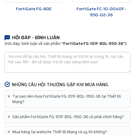
FortiGate FG-60E
FortiGate FC-10-0040F-
950-02-36
HỎI ĐÁP - BÌNH LUẬN
(Hỏi đáp, bình luận về sản phẩm
"FortiGate FG-101F-BDL-950-36")
NHỮNG CÂU HỎI THƯỜNG GẶP KHI MUA HÀNG
★
Tại sao nên mua FortiGate FG-101F-BDL-950-36 tại Thiết Bị
Mạng?
★
Sản phẩm FortiGate FG-101F-BDL-950-36 có phải chính hãng?
★
Mua hàng tại website Thiết Bị Mạng có uy tín không?