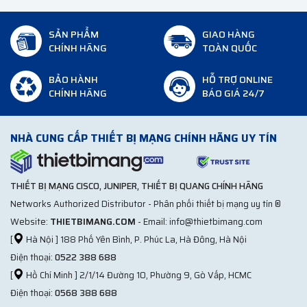
SẢN PHẨM
GIAO HÀNG
CHÍNH HÃNG
TOÀN QUỐC
BẢO HÀNH
HỖ TRỢ ONLINE
CHÍNH HÃNG
BÁO GIÁ 24/7
NHÀ CUNG CẤP THIẾT BỊ MẠNG CHÍNH HÃNG UY TÍN
THIẾT BỊ MẠNG CISCO, JUNIPER, THIẾT BỊ QUANG CHÍNH HÃNG
Networks Authorized Distributor - Phân phối thiết bị mạng uy tín ®
Website:
THIETBIMANG.COM
- Email: info@thietbimang.com
[
Hà Nội ] 188 Phố Yên Bình, P. Phúc La, Hà Đông, Hà Nội
Điện thoại:
0522 388 688
[
Hồ Chí Minh ] 2/1/14 Đường 10, Phường 9, Gò Vấp, HCMC
Điện thoại:
0568 388 688