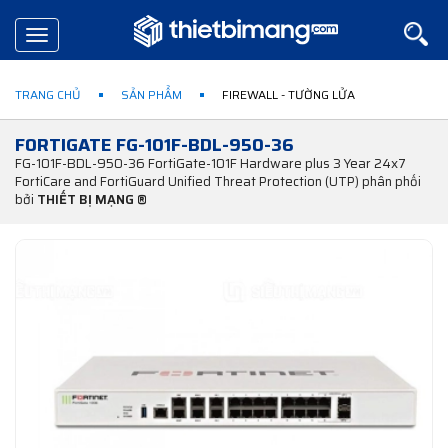
Toggle
navigation
TRANG CHỦ
SẢN PHẨM
FIREWALL - TƯỜNG LỬA
FORTIGATE FG-101F-BDL-950-36
FG-101F-BDL-950-36 FortiGate-101F Hardware plus 3 Year 24x7
FortiCare and FortiGuard Unified Threat Protection (UTP) phân phối
bởi
THIẾT BỊ MẠNG ®