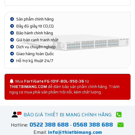
Sản phẩm chính hãng
Đầy đủ giấy tờ CO,CQ
Bảo hành chính hãng
Giá bán cạnh tranh nhất
Dịch vụ chuyên nghiệp
Giao hàng toàn Quốc
Hỗ trợ kỹ thuật 24/7
Mua
FortiGate FG-101F-BDL-950-36
từ
THIETBIMANG.COM
để đảm bảo sản phẩm chính hãng. Tránh
nguy cơ mua phải sản phẩm trôi nổi, kém chất lượng.
BÁO GIÁ THIẾT BỊ MẠNG CHÍNH HÃNG
0522 388 688
0568 388 688
Hotline:
-
Email:
info@thietbimang.com