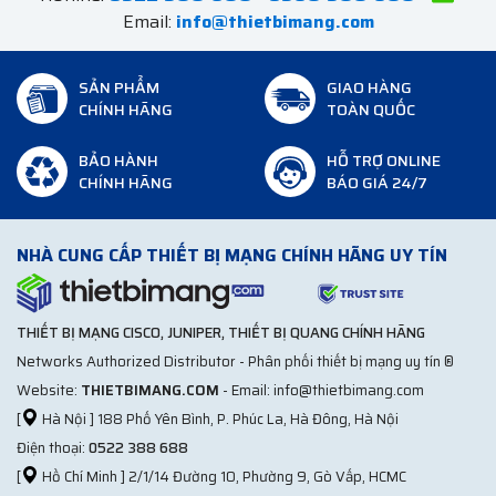
Email:
info@thietbimang.com
SẢN PHẨM
GIAO HÀNG
CHÍNH HÃNG
TOÀN QUỐC
BẢO HÀNH
HỖ TRỢ ONLINE
CHÍNH HÃNG
BÁO GIÁ 24/7
NHÀ CUNG CẤP THIẾT BỊ MẠNG CHÍNH HÃNG UY TÍN
THIẾT BỊ MẠNG CISCO, JUNIPER, THIẾT BỊ QUANG CHÍNH HÃNG
Networks Authorized Distributor - Phân phối thiết bị mạng uy tín ®
Website:
THIETBIMANG.COM
- Email: info@thietbimang.com
[
Hà Nội ] 188 Phố Yên Bình, P. Phúc La, Hà Đông, Hà Nội
Điện thoại:
0522 388 688
[
Hồ Chí Minh ] 2/1/14 Đường 10, Phường 9, Gò Vấp, HCMC