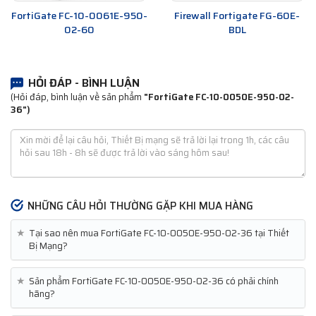
FortiGate FC-10-0061E-950-
Firewall Fortigate FG-60E-
02-60
BDL
HỎI ĐÁP - BÌNH LUẬN
(Hỏi đáp, bình luận về sản phẩm
"FortiGate FC-10-0050E-950-02-
36")
NHỮNG CÂU HỎI THƯỜNG GẶP KHI MUA HÀNG
★
Tại sao nên mua FortiGate FC-10-0050E-950-02-36 tại Thiết
Bị Mạng?
★
Sản phẩm FortiGate FC-10-0050E-950-02-36 có phải chính
hãng?