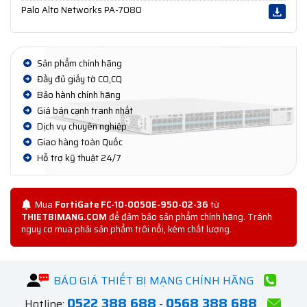
Palo Alto Networks PA-7080
Sản phẩm chính hãng
Đầy đủ giấy tờ CO,CQ
Bảo hành chính hãng
Giá bán cạnh tranh nhất
Dịch vụ chuyên nghiệp
Giao hàng toàn Quốc
Hỗ trợ kỹ thuật 24/7
Mua
FortiGate FC-10-0050E-950-02-36
từ
THIETBIMANG.COM
để đảm bảo sản phẩm chính hãng. Tránh
nguy cơ mua phải sản phẩm trôi nổi, kém chất lượng.
BÁO GIÁ THIẾT BỊ MẠNG CHÍNH HÃNG
0522 388 688
0568 388 688
Hotline:
-