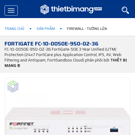
Toggle
navigation
TRANG CHỦ
SẢN PHẨM
FIREWALL - TƯỜNG LỬA
FORTIGATE FC-10-0050E-950-02-36
FC-10-0050E-950-02-36 FortiGate-50E 3 Year Unified (UTM)
Protection (24x7 FortiCare plus Application Control, IPS, AV, Web
Filtering and Antispam, FortiSandbox Cloud) phân phối bởi
THIẾT BỊ
MẠNG ®