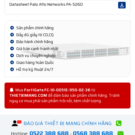
Datasheet Palo Alto Networks PA-5260
Sản phẩm chính hãng
Đầy đủ giấy tờ CO,CQ
Bảo hành chính hãng
Giá bán cạnh tranh nhất
Dịch vụ chuyên nghiệp
Giao hàng toàn Quốc
Hỗ trợ kỹ thuật 24/7
Mua
FortiGate FC-10-0051E-950-02-36
từ
THIETBIMANG.COM
để đảm bảo sản phẩm chính hãng. Tránh
nguy cơ mua phải sản phẩm trôi nổi, kém chất lượng.
BÁO GIÁ THIẾT BỊ MẠNG CHÍNH HÃNG
0522 388 688
0568 388 688
Hotline:
-