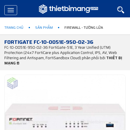
Toggle
navigation
TRANG CHỦ
SẢN PHẨM
FIREWALL - TƯỜNG LỬA
FORTIGATE FC-10-0051E-950-02-36
FC-10-0051E-950-02-36 FortiGate-51E, 3 Year Unified (UTM)
Protection (24x7 FortiCare plus Application Control, IPS, AV, Web
Filtering and Antispam, FortiSandbox Cloud) phân phối bởi
THIẾT BỊ
MẠNG ®