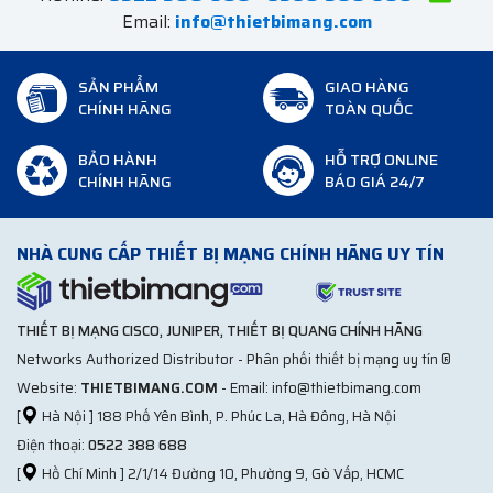
Email:
info@thietbimang.com
SẢN PHẨM
GIAO HÀNG
CHÍNH HÃNG
TOÀN QUỐC
BẢO HÀNH
HỖ TRỢ ONLINE
CHÍNH HÃNG
BÁO GIÁ 24/7
NHÀ CUNG CẤP THIẾT BỊ MẠNG CHÍNH HÃNG UY TÍN
THIẾT BỊ MẠNG CISCO, JUNIPER, THIẾT BỊ QUANG CHÍNH HÃNG
Networks Authorized Distributor - Phân phối thiết bị mạng uy tín ®
Website:
THIETBIMANG.COM
- Email: info@thietbimang.com
[
Hà Nội ] 188 Phố Yên Bình, P. Phúc La, Hà Đông, Hà Nội
Điện thoại:
0522 388 688
[
Hồ Chí Minh ] 2/1/14 Đường 10, Phường 9, Gò Vấp, HCMC