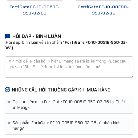
FortiGate FC-10-0060E-
FortiGate FC-10-00E80-
950-02-60
950-02-36
HỎI ĐÁP - BÌNH LUẬN
(Hỏi đáp, bình luận về sản phẩm
"FortiGate FC-10-0051E-950-02-
36")
NHỮNG CÂU HỎI THƯỜNG GẶP KHI MUA HÀNG
★
Tại sao nên mua FortiGate FC-10-0051E-950-02-36 tại Thiết
Bị Mạng?
★
Sản phẩm FortiGate FC-10-0051E-950-02-36 có phải chính
hãng?