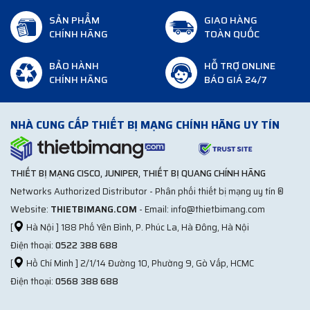
SẢN PHẨM
GIAO HÀNG
CHÍNH HÃNG
TOÀN QUỐC
BẢO HÀNH
HỖ TRỢ ONLINE
CHÍNH HÃNG
BÁO GIÁ 24/7
NHÀ CUNG CẤP THIẾT BỊ MẠNG CHÍNH HÃNG UY TÍN
THIẾT BỊ MẠNG CISCO, JUNIPER, THIẾT BỊ QUANG CHÍNH HÃNG
Networks Authorized Distributor - Phân phối thiết bị mạng uy tín ®
Website:
THIETBIMANG.COM
- Email: info@thietbimang.com
[
Hà Nội ] 188 Phố Yên Bình, P. Phúc La, Hà Đông, Hà Nội
Điện thoại:
0522 388 688
[
Hồ Chí Minh ] 2/1/14 Đường 10, Phường 9, Gò Vấp, HCMC
Điện thoại:
0568 388 688