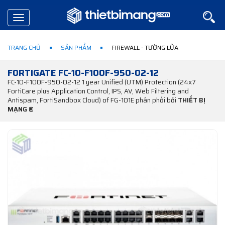
Toggle
navigation
TRANG CHỦ
SẢN PHẨM
FIREWALL - TƯỜNG LỬA
FORTIGATE FC-10-F100F-950-02-12
FC-10-F100F-950-02-12 1 year Unified (UTM) Protection (24x7
FortiCare plus Application Control, IPS, AV, Web Filtering and
Antispam, FortiSandbox Cloud) of FG-101E phân phối bởi
THIẾT BỊ
MẠNG ®