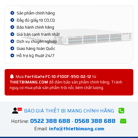
Sản phẩm chính hãng
Đầy đủ giấy tờ CO,CQ
Bảo hành chính hãng
Giá bán cạnh tranh nhất
Dịch vụ chuyên nghiệp
Giao hàng toàn Quốc
Hỗ trợ kỹ thuật 24/7
Mua
FortiGate FC-10-F100F-950-02-12
từ
THIETBIMANG.COM
để đảm bảo sản phẩm chính hãng. Tránh
nguy cơ mua phải sản phẩm trôi nổi, kém chất lượng.
BÁO GIÁ THIẾT BỊ MẠNG CHÍNH HÃNG
0522 388 688
0568 388 688
Hotline:
-
Email:
info@thietbimang.com