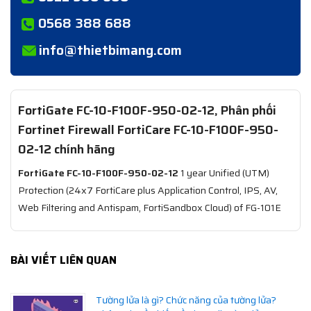
0568 388 688
info@thietbimang.com
FortiGate FC-10-F100F-950-02-12, Phân phối
Fortinet Firewall FortiCare FC-10-F100F-950-
02-12 chính hãng
FortiGate FC-10-F100F-950-02-12
1 year Unified (UTM)
Protection (24x7 FortiCare plus Application Control, IPS, AV,
Web Filtering and Antispam, FortiSandbox Cloud) of FG-101E
BÀI VIẾT LIÊN QUAN
Tường lửa là gì? Chức năng của tường lửa?