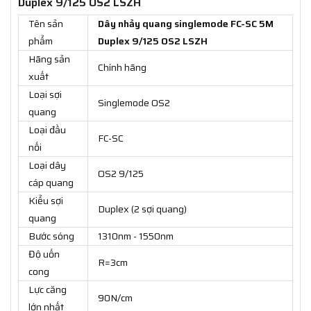
Duplex 9/125 OS2 LSZH
Tên sản
Dây nhảy quang singlemode FC-SC 5M
phẩm
Duplex 9/125 OS2 LSZH
Hãng sản
Chính hãng
xuất
Loại sợi
Singlemode OS2
quang
Loại đầu
FC-SC
nối
Loại dây
OS2 9/125
cáp quang
Kiểu sợi
Duplex (2 sợi quang)
quang
Bước sóng
1310nm - 1550nm
Độ uốn
R=3cm
cong
Lực căng
90N/cm
lớn nhất