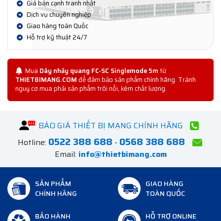
Giá bán cạnh tranh nhất
Dịch vụ chuyên nghiệp
Giao hàng toàn Quốc
Hỗ trợ kỹ thuật 24/7
Mua
Dây nhảy quang FC-SC Singlemode 5m
từ
THIETBIMANG.COM
để đảm bảo sản phẩm chính hãng. Tránh
nguy cơ mua phải sản phẩm trôi nổi, kém chất lượng.
BÁO GIÁ THIẾT BỊ MẠNG CHÍNH HÃNG
0522 388 688
0568 388 688
Hotline:
-
Email:
info@thietbimang.com
SẢN PHẨM
GIAO HÀNG
CHÍNH HÃNG
TOÀN QUỐC
BẢO HÀNH
HỖ TRỢ ONLINE