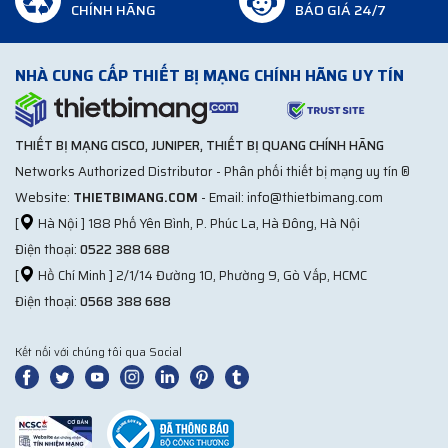
CHÍNH HÃNG
BÁO GIÁ 24/7
NHÀ CUNG CẤP THIẾT BỊ MẠNG CHÍNH HÃNG UY TÍN
THIẾT BỊ MẠNG CISCO, JUNIPER, THIẾT BỊ QUANG CHÍNH HÃNG
Networks Authorized Distributor - Phân phối thiết bị mạng uy tín ®
Website:
THIETBIMANG.COM
- Email: info@thietbimang.com
[
Hà Nội ] 188 Phố Yên Bình, P. Phúc La, Hà Đông, Hà Nội
Điện thoại:
0522 388 688
[
Hồ Chí Minh ] 2/1/14 Đường 10, Phường 9, Gò Vấp, HCMC
Điện thoại:
0568 388 688
Kết nối với chúng tôi qua Social