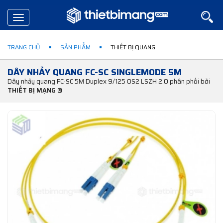
Toggle
navigation
TRANG CHỦ
SẢN PHẨM
THIẾT BỊ QUANG
DÂY NHẢY QUANG FC-SC SINGLEMODE 5M
Dây nhảy quang FC-SC 5M Duplex 9/125 OS2 LSZH 2.0 phân phối bởi
THIẾT BỊ MẠNG ®