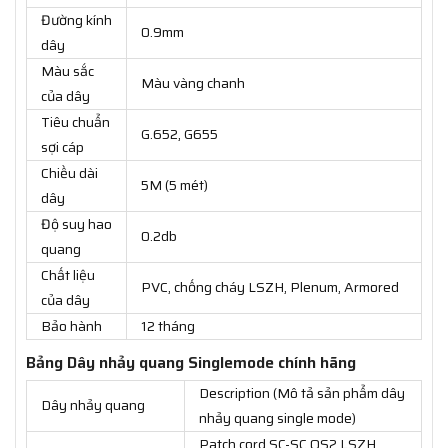
Đường kính
0.9mm
dây
Màu sắc
Màu vàng chanh
của dây
Tiêu chuẩn
G.652, G655
sợi cáp
Chiều dài
5M (5 mét)
dây
Độ suy hao
0.2db
quang
Chất liệu
PVC, chống cháy LSZH, Plenum, Armored
của dây
Bảo hành
12 tháng
Bảng Dây nhảy quang Singlemode chính hãng
Description (Mô tả sản phẩm dây
Dây nhảy quang
nhảy quang single mode)
Patch cord SC-SC OS2 LSZH