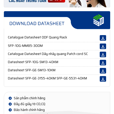
Catalogue Datasheet ODF Quang Rack
SFP-10G-MM85-300M
Catalogue Datasheet Dây nhảy quang Patch cord SC
Datasheet SFP-10G-SM13-40KM
Datasheet SFP-GE-SM13-10KM
Datasheet SFP-GE-3155-40KM SFP-GE-5531-40KM
Sản phẩm chính hãng
Đầy đủ giấy tờ CO,CQ
Bảo hành chính hãng