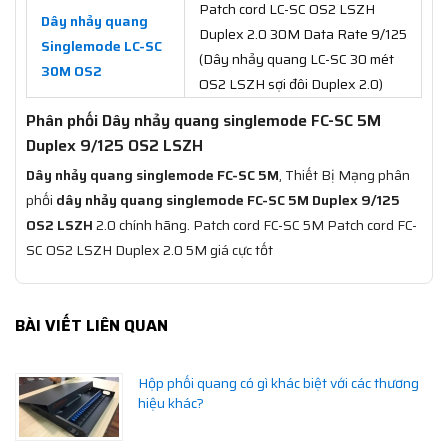
Patch cord LC-SC OS2 LSZH
Dây nhảy quang
Duplex 2.0 30M Data Rate 9/125
Singlemode LC-SC
(Dây nhảy quang LC-SC 30 mét
30M OS2
OS2 LSZH sợi đôi Duplex 2.0)
Phân phối Dây nhảy quang singlemode FC-SC 5M
Duplex 9/125 OS2 LSZH
Dây nhảy quang singlemode FC-SC 5M
, Thiết Bị Mạng phân
phối
dây nhảy quang singlemode FC-SC 5M Duplex 9/125
OS2 LSZH
2.0 chính hãng. Patch cord FC-SC 5M Patch cord FC-
SC OS2 LSZH Duplex 2.0 5M giá cực tốt
BÀI VIẾT LIÊN QUAN
Hộp phối quang có gì khác biệt với các thương
hiệu khác?