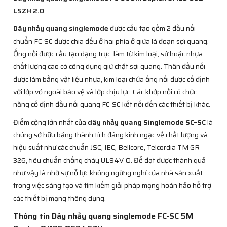
LSZH 2.0
Dây nhảy quang singlemode
được cấu tạo gồm 2 đầu nối
chuẩn FC-SC được chia đều ở hai phía ở giữa là đoạn sợi quang.
Ống nối được cấu tạo dạng trục, làm từ kim loại, sứ hoặc nhựa
chất lượng cao có công dụng giữ chặt sợi quang. Thân đầu nối
được làm bằng vật liệu nhựa, kim loại chứa ống nối được cố định
với lớp vỏ ngoài bảo vệ và lớp chịu lực. Các khớp nối có chức
năng cố định đầu nối quang FC-SC kết nối đến các thiết bị khác.
Điểm cộng lớn nhất của
dây nhảy quang Singlemode SC–SC
là
chúng sở hữu bảng thành tích đáng kinh ngạc về chất lượng và
hiệu suất như các chuẩn JSC, IEC, Bellcore, Telcordia TM GR-
326, tiêu chuẩn chống cháy UL94V-O. Để đạt được thành quả
như vậy là nhờ sự nỗ lực không ngừng nghỉ của nhà sản xuất
trong việc sáng tạo và tìm kiếm giải pháp mạng hoàn hảo hỗ trợ
các thiết bị mạng thông dụng.
Thông tin Dây nhảy quang singlemode FC-SC 5M