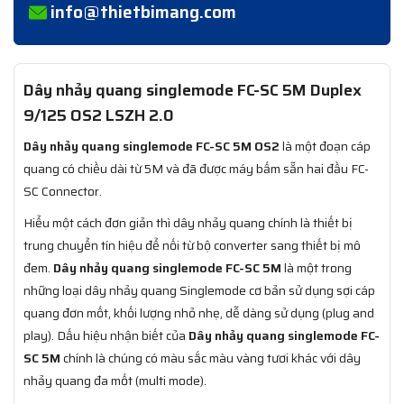
info@thietbimang.com
Dây nhảy quang singlemode FC-SC 5M Duplex
9/125 OS2 LSZH 2.0
Dây nhảy quang singlemode FC-SC 5M OS2
là một đoạn cáp
quang có chiều dài từ 5M và đã được máy bấm sẵn hai đầu FC-
SC Connector.
Hiểu một cách đơn giản thì dây nhảy quang chính là thiết bị
trung chuyển tín hiệu để nối từ bộ converter sang thiết bị mô
đem.
Dây nhảy quang singlemode FC-SC 5M
là một trong
những loại dây nhảy quang Singlemode cơ bản sử dụng sợi cáp
quang đơn mốt, khối lượng nhỏ nhẹ, dễ dàng sử dụng (plug and
play). Dấu hiệu nhận biết của
Dây nhảy quang singlemode FC-
SC 5M
chính là chúng có màu sắc màu vàng tươi khác với dây
nhảy quang đa mốt (multi mode).