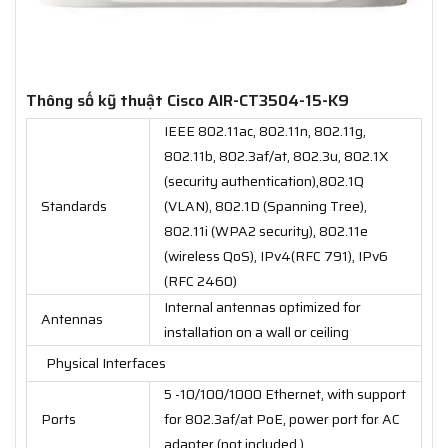
Thông số kỹ thuật Cisco AIR-CT3504-15-K9
IEEE 802.11ac, 802.11n, 802.11g,
802.11b, 802.3af/at, 802.3u, 802.1X
(security authentication),802.1Q
Standards
(VLAN), 802.1D (Spanning Tree),
802.11i (WPA2 security), 802.11e
(wireless QoS), IPv4(RFC 791), IPv6
(RFC 2460)
Internal antennas optimized for
Antennas
installation on a wall or ceiling
Physical Interfaces
5 -10/100/1000 Ethernet, with support
Ports
for 802.3af/at PoE, power port for AC
adapter (not included )