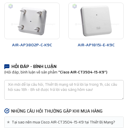
AIR-AP3802P-C-K9C
AIR-AP1815i-E-K9C
HỎI ĐÁP - BÌNH LUẬN
(Hỏi đáp, bình luận về sản phẩm
"Cisco AIR-CT3504-15-K9")
NHỮNG CÂU HỎI THƯỜNG GẶP KHI MUA HÀNG
★
Tại sao nên mua Cisco AIR-CT3504-15-K9 tại Thiết Bị Mạng?