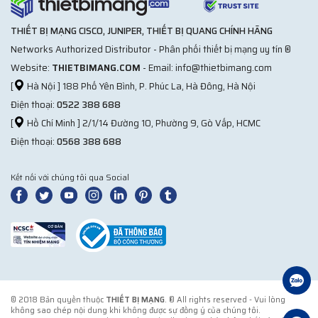
THIẾT BỊ MẠNG CISCO, JUNIPER, THIẾT BỊ QUANG CHÍNH HÃNG
Networks Authorized Distributor - Phân phối thiết bị mạng uy tín ®
Website:
THIETBIMANG.COM
- Email: info@thietbimang.com
[
Hà Nội ] 188 Phố Yên Bình, P. Phúc La, Hà Đông, Hà Nội
Điện thoại:
0522 388 688
[
Hồ Chí Minh ] 2/1/14 Đường 10, Phường 9, Gò Vấp, HCMC
Điện thoại:
0568 388 688
Kết nối với chúng tôi qua Social
© 2018 Bản quyền thuộc
THIẾT BỊ MẠNG
. ® All rights reserved - Vui lòng
không sao chép nội dung khi không được sự đồng ý của chúng tôi.