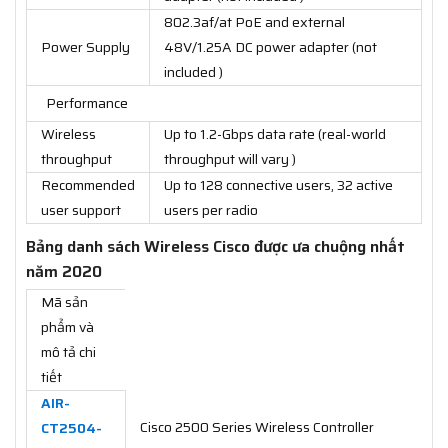
802.3af/at PoE and external
Power Supply
48V/1.25A DC power adapter (not
included )
Performance
Wireless
Up to 1.2-Gbps data rate (real-world
throughput
throughput will vary )
Recommended
Up to 128 connective users, 32 active
user support
users per radio
Bảng danh sách Wireless Cisco được ưa chuộng nhất
năm 2020
Mã sản
phẩm và
mô tả chi
tiết
AIR-
Cisco 2500 Series Wireless Controller
CT2504-