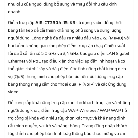
nhu cầu của người dùng bổ sung và thay đổi nhu cầu kinh
doanh.
Điểm truy cập
AIR-CT3504-15-K9
sử dụng radio đồng thời
băng tần kép để cải thiện khả năng phủ sóng và dung lượng
người dùng. Công nghệ đa đầu ra nhiều đầu vào 2x2 (MIMO) với
hai luồng không gian cho phép điểm truy cập chạy ở hiệu suất
tối đa ở cả tần số 5,0 GHz và 2,4 GHz. Các giao diện LAN Gigabit
Ethernet với PoE tạo điều kiện cho việc lắp đặt linh hoạt và có
thể giảm chi phí cáp và dây điện. Các tính năng chất lượng dịch
vụ (QoS) thông minh cho phép bạn ưu tiên lưu lượng truy cập
băng thông nhạy cảm cho thoại qua IP (VoIP) và các ứng dụng
video.
Để cung cấp khả năng truy cập cao cho khách truy cập và những
người dùng khác, điểm truy cập WAP-Wireless / WAP WAP hỗ
trợ cổng bị khóa với nhiều tùy chọn xác thực và khả năng định
cấu hình quyền, vai trò và băng thông. Trang đăng nhập khách
tùy chỉnh cho phép bạn trình bày thông báo chào mừng và chi