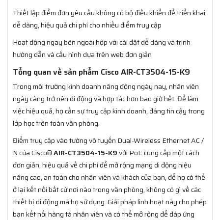
Thiết lập điểm đơn yêu cầu không có bộ điều khiển để triển khai
dễ dàng, hiệu quả chi phí cho nhiều điểm truy cập
Hoạt động ngay bên ngoài hộp với cài đặt dễ dàng và trình
hướng dẫn và cấu hình dựa trên web đơn giản
Tổng quan về sản phẩm Cisco AIR-CT3504-15-K9
Trong môi trường kinh doanh năng động ngày nay, nhân viên
ngày càng trở nên di động và hợp tác hơn bao giờ hết. Để làm
việc hiệu quả, họ cần sự truy cập kinh doanh, đáng tin cậy trong
lớp học trên toàn văn phòng.
Điểm truy cập vào tường vô tuyến Dual-Wireless Ethernet AC /
N của Cisco®
AIR-CT3504-15-K9
với PoE cung cấp một cách
đơn giản, hiệu quả về chi phí để mở rộng mạng di động hiệu
năng cao, an toàn cho nhân viên và khách của bạn, để họ có thể
ở lại kết nối bất cứ nơi nào trong văn phòng, không có gì về các
thiết bị di động mà họ sử dụng. Giải pháp linh hoạt này cho phép
bạn kết nối hàng tá nhân viên và có thể mở rộng để đáp ứng