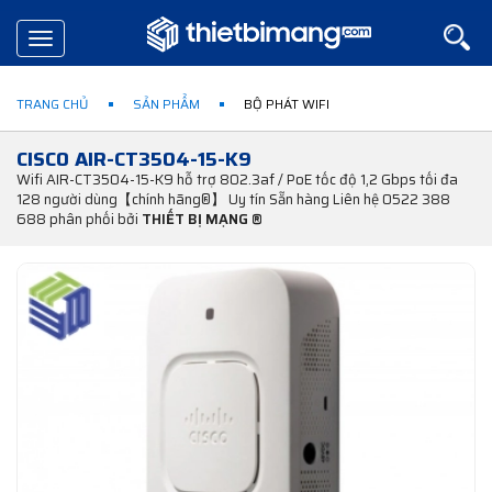
Toggle
navigation
TRANG CHỦ
SẢN PHẨM
BỘ PHÁT WIFI
CISCO AIR-CT3504-15-K9
Wifi AIR-CT3504-15-K9 hỗ trợ 802.3af / PoE tốc độ 1,2 Gbps tối đa
128 người dùng【chính hãng®】 Uy tín Sẵn hàng Liên hệ 0522 388
688 phân phối bởi
THIẾT BỊ MẠNG ®