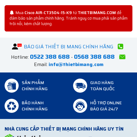
Mua
Cisco AIR-CT3504-15-K9
từ
THIETBIMANG.COM
để
đảm bảo sản phẩm chính hãng. Tránh nguy cơ mua phải sản phẩm
trôi nổi, kém chất lượng.
BÁO GIÁ THIẾT BỊ MẠNG CHÍNH HÃNG
0522 388 688
0568 388 688
Hotline:
-
Email:
info@thietbimang.com
SẢN PHẨM
GIAO HÀNG
CHÍNH HÃNG
TOÀN QUỐC
BẢO HÀNH
HỖ TRỢ ONLINE
CHÍNH HÃNG
BÁO GIÁ 24/7
NHÀ CUNG CẤP THIẾT BỊ MẠNG CHÍNH HÃNG UY TÍN