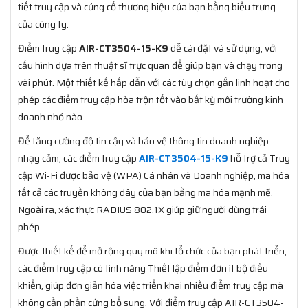
tiết truy cập và củng cố thương hiệu của bạn bằng biểu trưng
của công ty.
Điểm truy cập
AIR-CT3504-15-K9
dễ cài đặt và sử dụng, với
cấu hình dựa trên thuật sĩ trực quan để giúp bạn và chạy trong
vài phút. Một thiết kế hấp dẫn với các tùy chọn gắn linh hoạt cho
phép các điểm truy cập hòa trộn tốt vào bất kỳ môi trường kinh
doanh nhỏ nào.
Để tăng cường độ tin cậy và bảo vệ thông tin doanh nghiệp
nhạy cảm, các điểm truy cập
AIR-CT3504-15-K9
hỗ trợ cả Truy
cập Wi-Fi được bảo vệ (WPA) Cá nhân và Doanh nghiệp, mã hóa
tất cả các truyền không dây của bạn bằng mã hóa mạnh mẽ.
Ngoài ra, xác thực RADIUS 802.1X giúp giữ người dùng trái
phép.
Được thiết kế để mở rộng quy mô khi tổ chức của bạn phát triển,
các điểm truy cập có tính năng Thiết lập điểm đơn ít bộ điều
khiển, giúp đơn giản hóa việc triển khai nhiều điểm truy cập mà
không cần phần cứng bổ sung. Với điểm truy cập AIR-CT3504-