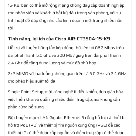
15-K9, bạn có thể mở rộng mạng không dây cấp doanh nghiệp
cho nhân viên và khách ở bất kỳ đâu trong văn phòng, với sự
linh hoạt để đáp ứng nhu cầu kinh doanh mới trong nhiều năm
tới.
Tính năng, lợi ích của Cisco AIR-CT3504-15-K9
Hỗ trợ vô tuyến băng tần kép đồng thời lên tới 867 Mbps trên
đài phát thanh 5.0 Ghz và 300 Mb / giây trên đài phát thanh
2,4 Ghz để tăng dung lượng và mức độ phù hợp
2x2 MIMO với hai luồng không gian trên cả 5.0 GHz và 2.4 GHz
cho phép hiệu suất tối đa
Single Point Setup, một công nghệ ít điều khiển, đơn giản hóa
việc triển khai và quản lý nhiều điểm truy cập, mà không cần
phần cứng bổ sung
Bộ chuyển mạch LAN Gigabit Ethernet 5 cổng hỗ trợ cả thiết bị
hỗ trợ PoE (PD) và thiết bị tìm nguồn cung ứng (PSE) để các
thiết bị IP có thể được cấp nguồn và điểm truy cập có thể được