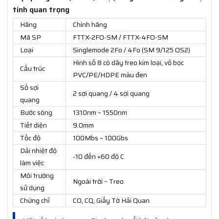
tính quan trọng
Hãng
Chính hãng
Mã SP
FTTX-2FO-SM / FTTX-4FO-SM
Loại
Singlemode 2Fo / 4Fo (SM 9/125 OS2)
Hình số 8 có dây treo kim loại, vỏ bọc
Cấu trúc
PVC/PE/HDPE màu đen
Số sợi
2 sợi quang / 4 sợi quang
quang
Bước sóng
1310nm ~ 1550nm
Tiết diện
9.0mm
Tốc độ
100Mbs ~ 100Gbs
Dải nhiệt độ
-10 đến +60 độ C
làm việc
Môi trường
Ngoài trời – Treo
sử dụng
Chứng chỉ
CO, CQ, Giấy Tờ Hải Quan