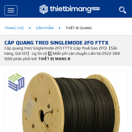
Toggle
navigation
TRANG CHỦ
SẢN PHẨM
THIẾT BỊ QUANG
CÁP QUANG TREO SINGLEMODE 2FO FTTX
Cáp quang treo Singlemode 2FO FTTX (cáp thuê bao 2FO)【Sẵn
hàng, Giá tốt】 Uy tín số 1️⃣ Miễn phí vận chuyển Liên hệ 0522 388
688 phân phối bởi
THIẾT BỊ MẠNG ®