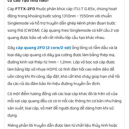
có cấu tạo như nào?
Cáp
FTTX-2FO
thuộc phân khúc cáp ITU-T G.65x, chúng hoạt
động trong khoảng bước sóng 1310nm – 1550nm với chuẩn
Singlemode và hỗ trợ truyền dẫn ghép kênh phân đoạn bước
song thô (CWDM). Cáp quang treo Singlemode có kết cấu 2 sợi
quang được bảo vệ vởi rất nhiều lớp cấu tạo khác nhau.
Dây
cáp quang 2FO (2 core/2 sợi)
ống lỏng có tẩm dầu và là
loại dây cáp quang có dây gia cường được làm bằng thép mạ,
đường kính sợi thép từ 1mm – 1,2mm. Lớp vỏ bọc sợi cáp được
làm bằng lớp vỏ nhựa HDPE có tính đàn hồi cao mềm dẻo dễ
uốn công khi thi công, lắp đặt, khó cắt khó cháy giúp hạn chế tối
đa các rủi do đảm bảo tín hiệu đường truyền ổn định.
Có một điểm tương đồng với các loại cáp khác đó là trên vỏ của
mỗi sợi cáp quang đều có có in nổi các thông tin cơ bản như hãng
sản xuất, loại cáp, số mét để người dùng dễ dàng hơn khi sử
dụng.
Riêng phần lõi truyền dẫn được làm từ chất liệu thủy tinh hoặc