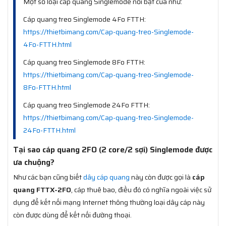
Một số loại cáp quang Singlemode nổi bật của như:
Cáp quang treo Singlemode 4Fo FTTH:
https://thietbimang.com/Cap-quang-treo-Singlemode-
4Fo-FTTH.html
Cáp quang treo Singlemode 8Fo FTTH:
https://thietbimang.com/Cap-quang-treo-Singlemode-
8Fo-FTTH.html
Cáp quang treo Singlemode 24Fo FTTH:
https://thietbimang.com/Cap-quang-treo-Singlemode-
24Fo-FTTH.html
Tại sao cáp quang 2FO (2 core/2 sợi) Singlemode được
ưa chuộng?
Như các bạn cũng biết
dây cáp quang
này còn được gọi là
cáp
quang FTTX-2FO
, cáp thuê bao, điều đó có nghĩa ngoài việc sử
dụng để kết nối mạng Internet thông thường loại dây cáp này
còn được dùng để kết nối đường thoại.