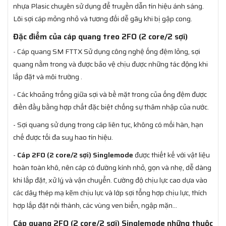
nhựa Plasic chuyên sử dụng để truyền dẫn tín hiệu ánh sáng.
Lõi sợi cáp mỏng nhỏ và tương đối dễ gãy khi bị gập cong.
Đặc điểm của cáp quang treo 2FO (2 core/2 sợi)
- Cáp quang SM FTTX Sử dụng công nghệ ống đệm lỏng, sợi
quang nằm trong và được bảo vệ chịu được những tác động khi
lắp đặt và môi trường .
- Các khoảng trống giữa sợi và bề mặt trong của ống đệm được
điền đầy bằng hợp chất đặc biệt chống sự thâm nhập của nước.
- Sợi quang sử dụng trong cáp liên tục, không có mối hàn, hạn
chế được tối đa suy hao tín hiệu.
-
Cáp 2FO (2 core/2 sợi) Singlemode
được thiết kế với vật liệu
hoàn toàn khô, nên cáp có đường kính nhỏ, gọn và nhẹ, dễ dàng
khi lắp đặt, xử lý và vận chuyển. Cường độ chịu lực cao dựa vào
các dây thép mạ kẽm chịu lực và lớp sợi tổng hợp chịu lực, thích
hợp lắp đặt nội thành, các vùng ven biển, ngập mặn...
Cáp quang 2FO (2 core/2 sợi) Singlemode những thuộc