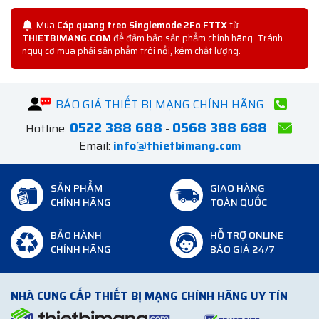
Mua
Cáp quang treo Singlemode 2Fo FTTX
từ
THIETBIMANG.COM
để đảm bảo sản phẩm chính hãng. Tránh
nguy cơ mua phải sản phẩm trôi nổi, kém chất lượng.
BÁO GIÁ THIẾT BỊ MẠNG CHÍNH HÃNG
0522 388 688
0568 388 688
Hotline:
-
Email:
info@thietbimang.com
SẢN PHẨM
GIAO HÀNG
CHÍNH HÃNG
TOÀN QUỐC
BẢO HÀNH
HỖ TRỢ ONLINE
CHÍNH HÃNG
BÁO GIÁ 24/7
NHÀ CUNG CẤP THIẾT BỊ MẠNG CHÍNH HÃNG UY TÍN