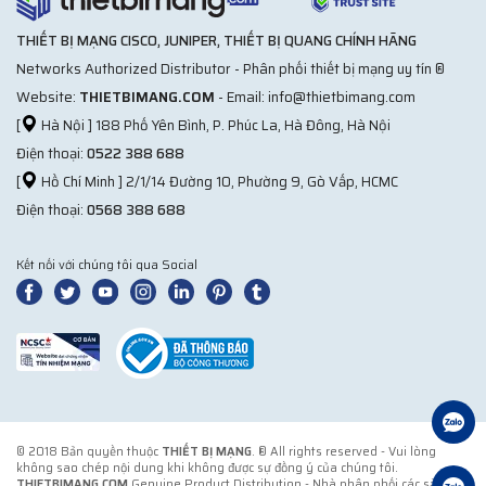
THIẾT BỊ MẠNG CISCO, JUNIPER, THIẾT BỊ QUANG CHÍNH HÃNG
Networks Authorized Distributor - Phân phối thiết bị mạng uy tín ®
Website:
THIETBIMANG.COM
- Email: info@thietbimang.com
[
Hà Nội ] 188 Phố Yên Bình, P. Phúc La, Hà Đông, Hà Nội
Điện thoại:
0522 388 688
[
Hồ Chí Minh ] 2/1/14 Đường 10, Phường 9, Gò Vấp, HCMC
Điện thoại:
0568 388 688
Kết nối với chúng tôi qua Social
© 2018 Bản quyền thuộc
THIẾT BỊ MẠNG
. ® All rights reserved - Vui lòng
không sao chép nội dung khi không được sự đồng ý của chúng tôi.
THIETBIMANG.COM
Genuine Product Distribution - Nhà phân phối các sản