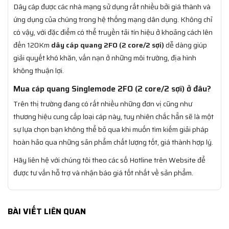
Dây cáp được các nhà mạng sử dụng rất nhiều bởi giá thành và
ứng dụng của chúng trong hệ thống mạng dân dụng. Không chỉ
có vậy, với đặc điểm có thể truyền tải tín hiệu ở khoảng cách lên
đến 120Km
dây cáp quang 2FO (2 core/2 sợi)
dễ dàng giúp
giải quyết khó khăn, vấn nạn ở những môi trường, địa hình
không thuận lợi.
Mua cáp quang Singlemode 2FO (2 core/2 sợi) ở đâu?
Trên thị trường đang có rất nhiều những đơn vị cũng như
thương hiệu cung cấp loại cáp này, tuy nhiên chắc hẳn sẽ là một
sự lựa chọn bạn không thể bỏ qua khi muốn tìm kiếm giải pháp
hoàn hảo qua những sản phẩm chất lượng tốt, giá thành hợp lý.
Hãy liên hệ với chúng tôi theo các số Hotline trên Website để
được tư vấn hỗ trợ và nhận báo giá tốt nhất về sản phẩm.
BÀI VIẾT LIÊN QUAN