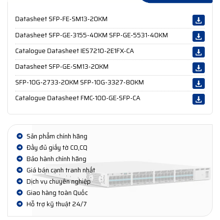
Datasheet SFP-FE-SM13-20KM
Datasheet SFP-GE-3155-40KM SFP-GE-5531-40KM
Catalogue Datasheet IES7210-2E1FX-CA
Datasheet SFP-GE-SM13-20KM
SFP-10G-2733-20KM SFP-10G-3327-80KM
Catalogue Datasheet FMC-100-GE-SFP-CA
Sản phẩm chính hãng
Đầy đủ giấy tờ CO,CQ
Bảo hành chính hãng
Giá bán cạnh tranh nhất
Dịch vụ chuyên nghiệp
Giao hàng toàn Quốc
Hỗ trợ kỹ thuật 24/7