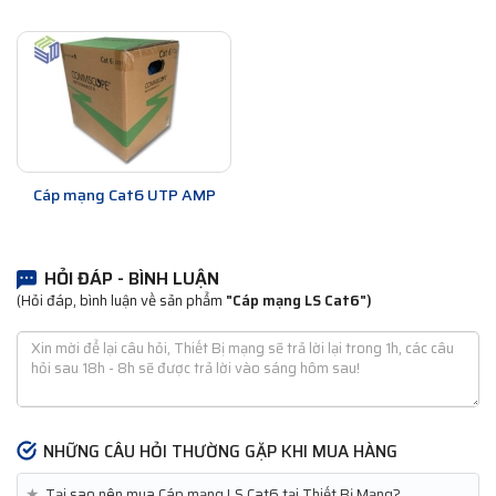
Cáp mạng Cat6 UTP AMP
HỎI ĐÁP - BÌNH LUẬN
(Hỏi đáp, bình luận về sản phẩm
"Cáp mạng LS Cat6")
NHỮNG CÂU HỎI THƯỜNG GẶP KHI MUA HÀNG
★
Tại sao nên mua Cáp mạng LS Cat6 tại Thiết Bị Mạng?