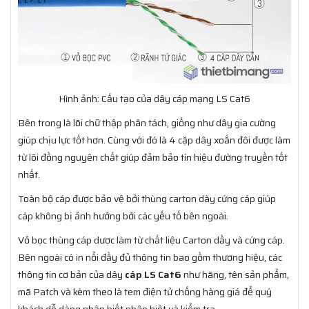
Hình ảnh: Cấu tạo của dây cáp mạng LS Cat6
Bên trong là lõi chữ thập phân tách, giống như dây gia cường
giúp chịu lực tốt hơn. Cùng với đó là 4 cặp dây xoắn đôi được làm
từ lõi đồng nguyên chất giúp đảm bảo tín hiệu đường truyền tốt
nhất.
Toàn bộ cáp được bảo vệ bởi thùng carton dày cứng cáp giúp
cáp không bị ảnh hưởng bởi các yếu tố bên ngoài.
Vỏ bọc thùng cáp dược làm từ chất liệu Carton dầy và cứng cáp.
Bên ngoài có in nổi đầy đủ thông tin bao gồm thương hiệu, các
thông tin cơ bản của dây
cáp LS Cat6
như hãng, tên sản phẩm,
mã Patch và kèm theo là tem điện tử chống hàng giá để quý