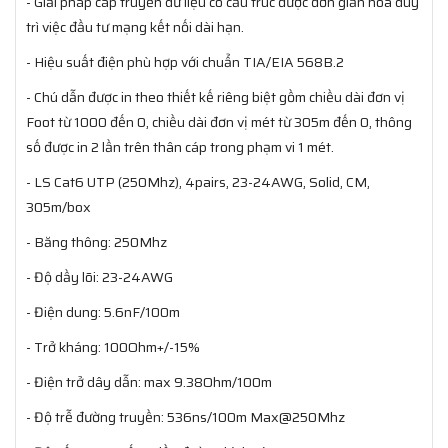
- Giải pháp cáp truyền dữ liệu có cấu trúc được đơn giản hóa duy
trì việc đầu tư mạng kết nối dài hạn.
- Hiệu suất điện phù hợp với chuẩn TIA/EIA 568B.2
- Chú dẫn được in theo thiết kế riêng biệt gồm chiều dài đơn vị
Foot từ 1000 đến 0, chiều dài đơn vị mét từ 305m đến 0, thông
số được in 2 lần trên thân cáp trong phạm vi 1 mét.
- LS Cat6 UTP (250Mhz), 4pairs, 23-24AWG, Solid, CM,
305m/box
- Băng thông: 250Mhz
- Độ dầy lõi: 23-24AWG
- Điện dung: 5.6nF/100m
- Trở kháng: 100Ohm+/-15%
- Điện trở dây dẫn: max 9.38Ohm/100m
- Độ trễ đường truyền: 536ns/100m Max@250Mhz