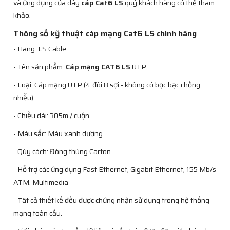
và ứng dụng của dây
cáp Cat6 LS
quý khách hàng có thể tham
khảo.
Thông số kỹ thuật cáp mạng Cat6 LS chính hãng
- Hãng: LS Cable
- Tên sản phẩm:
Cáp mạng CAT6 LS
UTP
- Loại: Cáp mạng UTP (4 đôi 8 sợi - không có bọc bạc chống
nhiễu)
- Chiều dài: 305m / cuộn
- Màu sắc: Màu xanh dương
- Qúy cách: Đóng thùng Carton
- Hỗ trợ các ứng dụng Fast Ethernet, Gigabit Ethernet, 155 Mb/s
ATM. Multimedia
- Tât cả thiết kế đều được chứng nhận sử dụng trong hệ thống
mạng toàn cầu.