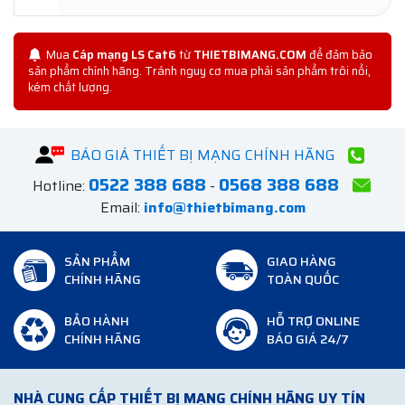
Mua
Cáp mạng LS Cat6
từ
THIETBIMANG.COM
để đảm bảo
sản phẩm chính hãng. Tránh nguy cơ mua phải sản phẩm trôi nổi,
kém chất lượng.
BÁO GIÁ THIẾT BỊ MẠNG CHÍNH HÃNG
0522 388 688
0568 388 688
Hotline:
-
Email:
info@thietbimang.com
SẢN PHẨM
GIAO HÀNG
CHÍNH HÃNG
TOÀN QUỐC
BẢO HÀNH
HỖ TRỢ ONLINE
CHÍNH HÃNG
BÁO GIÁ 24/7
NHÀ CUNG CẤP THIẾT BỊ MẠNG CHÍNH HÃNG UY TÍN