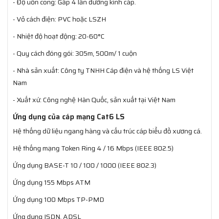
- Độ uốn cong: Gấp 4 lần đường kính cáp.
- Vỏ cách điện: PVC hoặc LSZH
- Nhiệt độ hoạt động: 20-60°C
- Quy cách đóng gói: 305m, 500m/ 1 cuộn
- Nhà sản xuất: Công ty TNHH Cáp điện và hệ thống LS Việt
Nam
- Xuất xứ: Công nghệ Hàn Quốc, sản xuất tại Việt Nam
Ứng dụng của cáp mạng Cat6 LS
Hệ thống dữ liệu ngang hàng và cấu trúc cáp biểu đồ xương cá.
Hệ thống mạng Token Ring 4 / 16 Mbps (IEEE 802.5)
Ứng dụng BASE-T 10 / 100 / 1000 (IEEE 802.3)
Ứng dụng 155 Mbps ATM
Ứng dụng 100 Mbps TP-PMD
Ứng dụng ISDN, ADSL