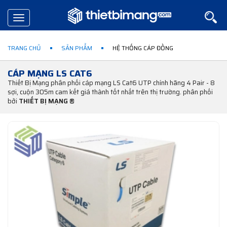
Toggle
navigation
TRANG CHỦ
SẢN PHẨM
HỆ THỐNG CÁP ĐỒNG
CÁP MẠNG LS CAT6
Thiết Bị Mạng phân phối cáp mạng LS Cat6 UTP chính hãng 4 Pair - 8
sợi, cuộn 305m cam kết giá thành tốt nhất trên thị trường. phân phối
bởi
THIẾT BỊ MẠNG ®