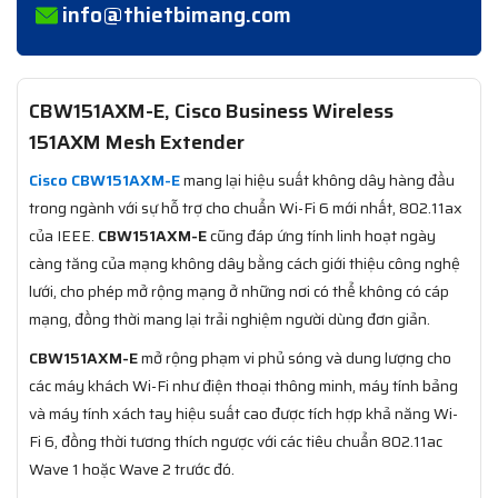
info@thietbimang.com
CBW151AXM-E, Cisco Business Wireless
151AXM Mesh Extender
Cisco CBW151AXM-E
mang lại hiệu suất không dây hàng đầu
trong ngành với sự hỗ trợ cho chuẩn Wi-Fi 6 mới nhất, 802.11ax
của IEEE.
CBW151AXM-E
cũng đáp ứng tính linh hoạt ngày
càng tăng của mạng không dây bằng cách giới thiệu công nghệ
lưới, cho phép mở rộng mạng ở những nơi có thể không có cáp
mạng, đồng thời mang lại trải nghiệm người dùng đơn giản.
CBW151AXM-E
mở rộng phạm vi phủ sóng và dung lượng cho
các máy khách Wi-Fi như điện thoại thông minh, máy tính bảng
và máy tính xách tay hiệu suất cao được tích hợp khả năng Wi-
Fi 6, đồng thời tương thích ngược với các tiêu chuẩn 802.11ac
Wave 1 hoặc Wave 2 trước đó.