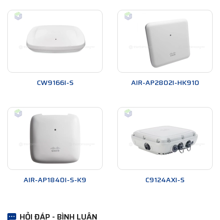
CW9166I-S
AIR-AP2802I-HK910
AIR-AP1840I-S-K9
C9124AXI-S
HỎI ĐÁP - BÌNH LUẬN