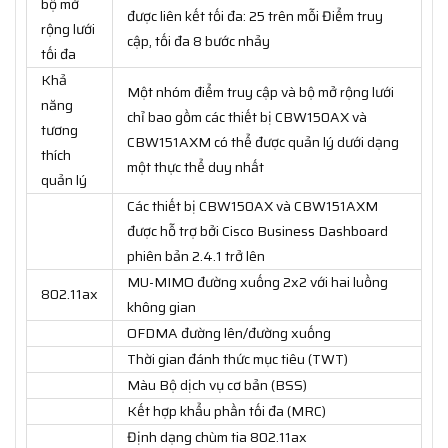
bộ mở
được liên kết tối đa: 25 trên mỗi Điểm truy
rộng lưới
cập, tối đa 8 bước nhảy
tối đa
Khả
Một nhóm điểm truy cập và bộ mở rộng lưới
năng
chỉ bao gồm các thiết bị CBW150AX và
tương
CBW151AXM có thể được quản lý dưới dạng
thích
một thực thể duy nhất
quản lý
Các thiết bị CBW150AX và CBW151AXM
được hỗ trợ bởi Cisco Business Dashboard
phiên bản 2.4.1 trở lên
MU-MIMO đường xuống 2x2 với hai luồng
802.11ax
không gian
OFDMA đường lên/đường xuống
Thời gian đánh thức mục tiêu (TWT)
Màu Bộ dịch vụ cơ bản (BSS)
Kết hợp khẩu phần tối đa (MRC)
Định dạng chùm tia 802.11ax