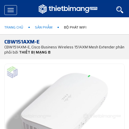
Toggle
navigation
TRANG CHỦ
SẢN PHẨM
BỘ PHÁT WIFI
CBW151AXM-E
CBW151AXM-E, Cisco Business Wireless 151AXM Mesh Extender phân
phối bởi
THIẾT BỊ MẠNG ®