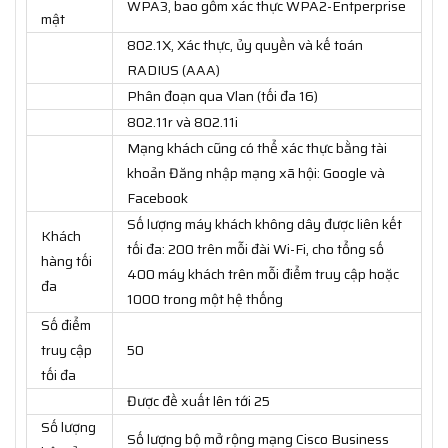
WPA3, bao gồm xác thực WPA2-Entperprise
mật
802.1X, Xác thực, ủy quyền và kế toán
RADIUS (AAA)
Phân đoạn qua Vlan (tối đa 16)
802.11r và 802.11i
Mạng khách cũng có thể xác thực bằng tài
khoản Đăng nhập mạng xã hội: Google và
Facebook
Số lượng máy khách không dây được liên kết
Khách
tối đa: 200 trên mỗi đài Wi-Fi, cho tổng số
hàng tối
400 máy khách trên mỗi điểm truy cập hoặc
đa
1000 trong một hệ thống
Số điểm
truy cập
50
tối đa
Được đề xuất lên tới 25
Số lượng
Số lượng bộ mở rộng mạng Cisco Business