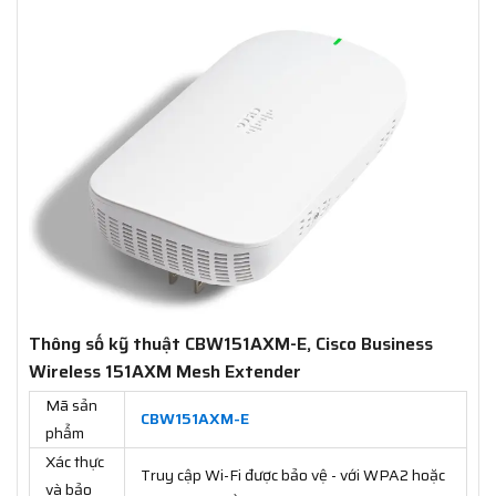
Thông số kỹ thuật CBW151AXM-E, Cisco Business
Wireless 151AXM Mesh Extender
Mã sản
CBW151AXM-E
phẩm
Xác thực
Truy cập Wi-Fi được bảo vệ - với WPA2 hoặc
và bảo