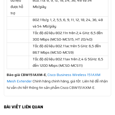
dữ liệu
802.11a: 6, 9, 12, 18, 24, 36, 48 và 54
được hỗ
Mb/giây
trợ
802.11b/g: 1, 2, 5,5, 6, 9, 11, 12, 18, 24, 36, 48
và 54 Mb/giây
Tốc độ dữ liệu 802.11n trên 2,4 GHz: 6,5 đến
300 Mbps (MCS0-MCS15, HT 20/40)
Tốc độ dữ liệu 802.11ac trên 5 GHz: 6,5 đến
867 Mbps (MCS0-MCS9)
Tốc độ dữ liệu 802.11ax trên 2,4 & 5GHz: 6,5
đến 1200 Mbps (MCS0-MCS11)
Báo giá CBW151AXM-E
,
Cisco Business Wireless 151AXM
Mesh Extender
Chính hãng chính hãng, giá tốt. Liên hệ để nhận
tư vấn chi tiết thông tin sản phẩm Cisco CBW151AXM-E.
BÀI VIẾT LIÊN QUAN