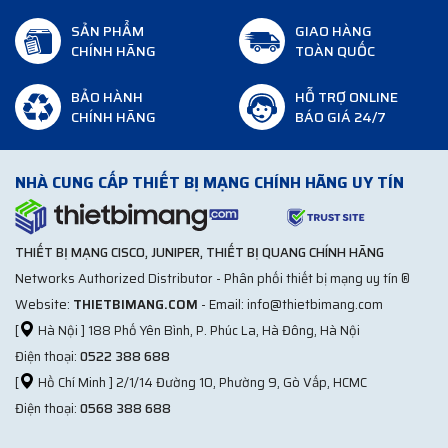
SẢN PHẨM
GIAO HÀNG
CHÍNH HÃNG
TOÀN QUỐC
BẢO HÀNH
HỖ TRỢ ONLINE
CHÍNH HÃNG
BÁO GIÁ 24/7
NHÀ CUNG CẤP THIẾT BỊ MẠNG CHÍNH HÃNG UY TÍN
THIẾT BỊ MẠNG CISCO, JUNIPER, THIẾT BỊ QUANG CHÍNH HÃNG
Networks Authorized Distributor - Phân phối thiết bị mạng uy tín ®
Website:
THIETBIMANG.COM
- Email: info@thietbimang.com
[
Hà Nội ] 188 Phố Yên Bình, P. Phúc La, Hà Đông, Hà Nội
Điện thoại:
0522 388 688
[
Hồ Chí Minh ] 2/1/14 Đường 10, Phường 9, Gò Vấp, HCMC
Điện thoại:
0568 388 688