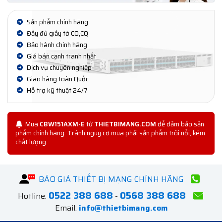
Sản phẩm chính hãng
Đầy đủ giấy tờ CO,CQ
Bảo hành chính hãng
Giá bán cạnh tranh nhất
Dịch vụ chuyên nghiệp
Giao hàng toàn Quốc
Hỗ trợ kỹ thuật 24/7
Mua
CBW151AXM-E
từ
THIETBIMANG.COM
để đảm bảo sản
phẩm chính hãng. Tránh nguy cơ mua phải sản phẩm trôi nổi, kém
chất lượng.
BÁO GIÁ THIẾT BỊ MẠNG CHÍNH HÃNG
0522 388 688
0568 388 688
Hotline:
-
Email:
info@thietbimang.com