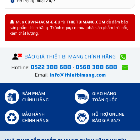
Hỗ trợ kỹ thuật 24/7
Mua
CBW141ACM-E-EU
từ
THIETBIMANG.COM
để đảm bảo
sản phẩm chính hãng. Tránh nguy cơ mua phải sản phẩm trôi nổi,
kém chất lượng.
BÁO GIÁ THIẾT BỊ MẠNG CHÍNH HÃNG
0522 388 688
0568 388 688
Hotline:
-
Email:
info@thietbimang.com
SẢN PHẨM
GIAO HÀNG
CHÍNH HÃNG
TOÀN QUỐC
BẢO HÀNH
HỖ TRỢ ONLINE
CHÍNH HÃNG
BÁO GIÁ 24/7