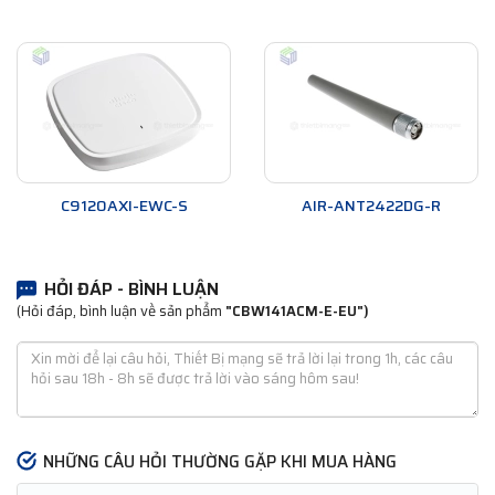
C9120AXI-EWC-S
AIR-ANT2422DG-R
HỎI ĐÁP - BÌNH LUẬN
(Hỏi đáp, bình luận về sản phẩm
"CBW141ACM-E-EU")
NHỮNG CÂU HỎI THƯỜNG GẶP KHI MUA HÀNG