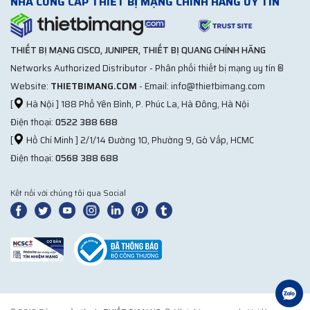
NHÀ CUNG CẤP THIẾT BỊ MẠNG CHÍNH HÃNG UY TÍN
THIẾT BỊ MẠNG CISCO, JUNIPER, THIẾT BỊ QUANG CHÍNH HÃNG
Networks Authorized Distributor - Phân phối thiết bị mạng uy tín ®
Website:
THIETBIMANG.COM
- Email: info@thietbimang.com
[
Hà Nội ] 188 Phố Yên Bình, P. Phúc La, Hà Đông, Hà Nội
Điện thoại:
0522 388 688
[
Hồ Chí Minh ] 2/1/14 Đường 10, Phường 9, Gò Vấp, HCMC
Điện thoại:
0568 388 688
Kết nối với chúng tôi qua Social