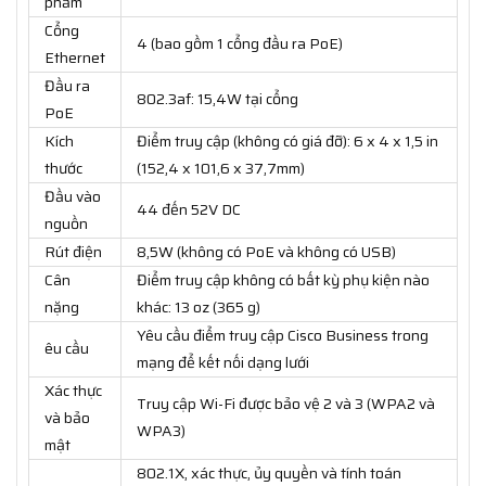
phẩm
Cổng
4 (bao gồm 1 cổng đầu ra PoE)
Ethernet
Đầu ra
802.3af: 15,4W tại cổng
PoE
Kích
Điểm truy cập (không có giá đỡ): 6 x 4 x 1,5 in
thước
(152,4 x 101,6 x 37,7mm)
Đầu vào
44 đến 52V DC
nguồn
Rút điện
8,5W (không có PoE và không có USB)
Cân
Điểm truy cập không có bất kỳ phụ kiện nào
nặng
khác: 13 oz (365 g)
Yêu cầu điểm truy cập Cisco Business trong
êu cầu
mạng để kết nối dạng lưới
Xác thực
Truy cập Wi-Fi được bảo vệ 2 và 3 (WPA2 và
và bảo
WPA3)
mật
802.1X, xác thực, ủy quyền và tính toán