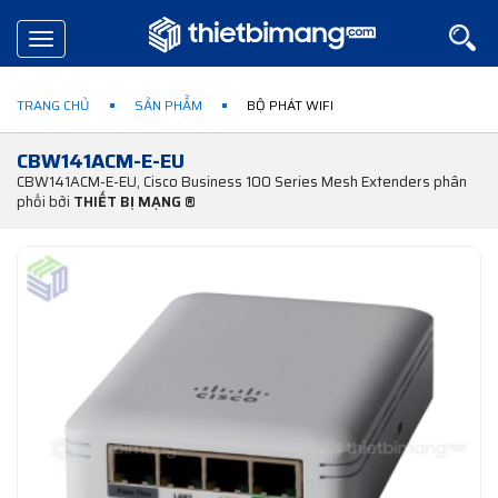
Toggle
navigation
TRANG CHỦ
SẢN PHẨM
BỘ PHÁT WIFI
CBW141ACM-E-EU
CBW141ACM-E-EU, Cisco Business 100 Series Mesh Extenders phân
phối bởi
THIẾT BỊ MẠNG ®