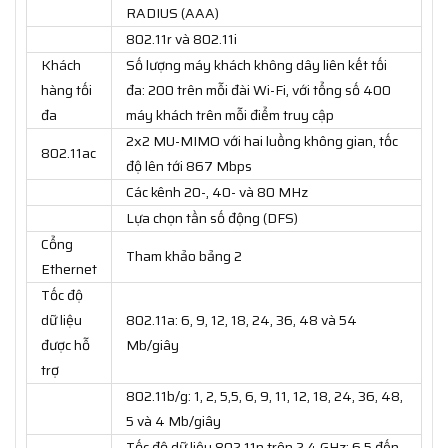
RADIUS (AAA)
802.11r và 802.11i
Khách
Số lượng máy khách không dây liên kết tối
hàng tối
đa: 200 trên mỗi đài Wi-Fi, với tổng số 400
đa
máy khách trên mỗi điểm truy cập
2x2 MU-MIMO với hai luồng không gian, tốc
802.11ac
độ lên tới 867 Mbps
Các kênh 20-, 40- và 80 MHz
Lựa chọn tần số động (DFS)
Cổng
Tham khảo bảng 2
Ethernet
Tốc độ
dữ liệu
802.11a: 6, 9, 12, 18, 24, 36, 48 và 54
được hỗ
Mb/giây
trợ
802.11b/g: 1, 2, 5,5, 6, 9, 11, 12, 18, 24, 36, 48,
5 và 4 Mb/giây
Tốc độ dữ liệu 802.11n trên 2,4 GHz: 6,5 đến