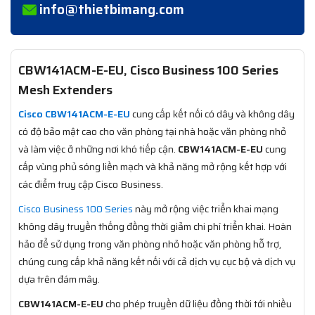
info@thietbimang.com
CBW141ACM-E-EU, Cisco Business 100 Series
Mesh Extenders
Cisco CBW141ACM-E-EU
cung cấp kết nối có dây và không dây
có độ bảo mật cao cho văn phòng tại nhà hoặc văn phòng nhỏ
và làm việc ở những nơi khó tiếp cận.
CBW141ACM-E-EU
cung
cấp vùng phủ sóng liền mạch và khả năng mở rộng kết hợp với
các điểm truy cập Cisco Business.
Cisco Business 100 Series
này mở rộng việc triển khai mạng
không dây truyền thống đồng thời giảm chi phí triển khai. Hoàn
hảo để sử dụng trong văn phòng nhỏ hoặc văn phòng hỗ trợ,
chúng cung cấp khả năng kết nối với cả dịch vụ cục bộ và dịch vụ
dựa trên đám mây.
CBW141ACM-E-EU
cho phép truyền dữ liệu đồng thời tới nhiều