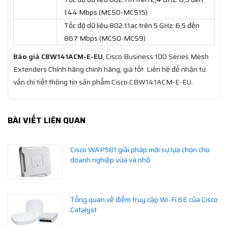
144 Mbps (MCS0-MCS15)
Tốc độ dữ liệu 802.11ac trên 5 GHz: 6,5 đến
867 Mbps (MCS0-MCS9)
Báo giá CBW141ACM-E-EU
, Cisco Business 100 Series Mesh
Extenders Chính hãng chính hãng, giá tốt. Liên hệ để nhận tư
vấn chi tiết thông tin sản phẩm Cisco CBW141ACM-E-EU.
BÀI VIẾT LIÊN QUAN
Cisco WAP581 giải pháp mới sự lựa chọn cho
doanh nghiệp vừa và nhỏ
Tổng quan về điểm truy cập Wi-Fi 6E của Cisco
Catalyst