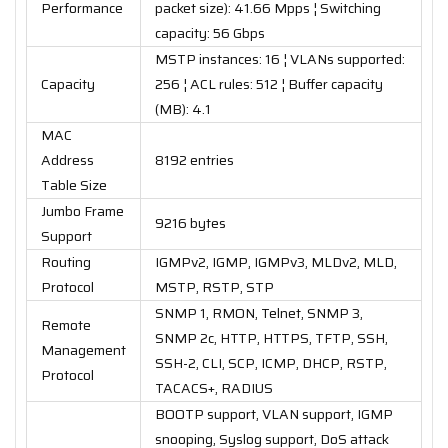
Performance
packet size): 41.66 Mpps ¦ Switching
capacity: 56 Gbps
MSTP instances: 16 ¦ VLANs supported:
Capacity
256 ¦ ACL rules: 512 ¦ Buffer capacity
(MB): 4.1
MAC
Address
8192 entries
Table Size
Jumbo Frame
9216 bytes
Support
Routing
IGMPv2, IGMP, IGMPv3, MLDv2, MLD,
Protocol
MSTP, RSTP, STP
SNMP 1, RMON, Telnet, SNMP 3,
Remote
SNMP 2c, HTTP, HTTPS, TFTP, SSH,
Management
SSH-2, CLI, SCP, ICMP, DHCP, RSTP,
Protocol
TACACS+, RADIUS
BOOTP support, VLAN support, IGMP
snooping, Syslog support, DoS attack