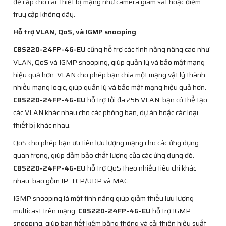
để cấp cho các thiết bị mạng như camera giám sát hoặc điểm
truy cập không dây.
Hỗ trợ VLAN, QoS, và IGMP snooping
CBS220-24FP-4G-EU
cũng hỗ trợ các tính năng nâng cao như
VLAN, QoS và IGMP snooping, giúp quản lý và bảo mật mạng
hiệu quả hơn. VLAN cho phép bạn chia một mạng vật lý thành
nhiều mạng logic, giúp quản lý và bảo mật mạng hiệu quả hơn.
CBS220-24FP-4G-EU
hỗ trợ tối đa 256 VLAN, bạn có thể tạo
các VLAN khác nhau cho các phòng ban, dự án hoặc các loại
thiết bị khác nhau.
QoS cho phép bạn ưu tiên lưu lượng mạng cho các ứng dụng
quan trọng, giúp đảm bảo chất lượng của các ứng dụng đó.
CBS220-24FP-4G-EU
hỗ trợ QoS theo nhiều tiêu chí khác
nhau, bao gồm IP, TCP/UDP và MAC.
IGMP snooping là một tính năng giúp giảm thiểu lưu lượng
multicast trên mạng.
CBS220-24FP-4G-EU
hỗ trợ IGMP
snooping, giúp bạn tiết kiệm băng thông và cải thiện hiệu suất