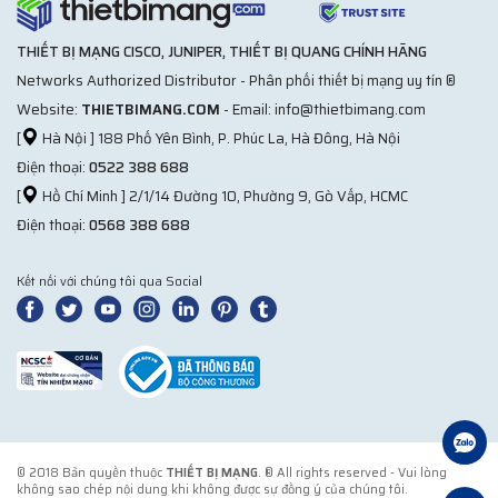
THIẾT BỊ MẠNG CISCO, JUNIPER, THIẾT BỊ QUANG CHÍNH HÃNG
Networks Authorized Distributor - Phân phối thiết bị mạng uy tín ®
Website:
THIETBIMANG.COM
- Email: info@thietbimang.com
[
Hà Nội ] 188 Phố Yên Bình, P. Phúc La, Hà Đông, Hà Nội
Điện thoại:
0522 388 688
[
Hồ Chí Minh ] 2/1/14 Đường 10, Phường 9, Gò Vấp, HCMC
Điện thoại:
0568 388 688
Kết nối với chúng tôi qua Social
© 2018 Bản quyền thuộc
THIẾT BỊ MẠNG
. ® All rights reserved - Vui lòng
không sao chép nội dung khi không được sự đồng ý của chúng tôi.