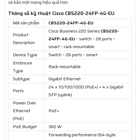
và bảo mật mạng hiệu quả hơn.
Thông số kỹ thuật Cisco
CBS220-24FP-4G-EU
Mã sản phẩm
CBS220-24FP-4G-EU
Cisco Business 220 Series
CBS220-
Product
24FP-4G-EU
– switch – 28 ports –
Description
smart – rack-mountable
Device Type
Switch – 28 ports – smart
Enclosure
Rack-mountable
Type
Subtype
Gigabit Ethernet
24 x 10/100/1000 (PoE+) + 4 x Gigabit
Ports
SFP (uplink)
Power Over
Ethernet
PoE+
(PoE)
PoE Budget
382 W
Forwarding performance (64-byte