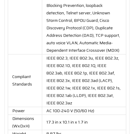
Blocking Prevention, loopback
detection, Telnet server, Unknown
Storm Control, BPDU Guard, Cisco
Discovery Protocol (CDP), Duplicate
Address Detection (DAD), TCP support,
auto voice VLAN, Automatic Media-
Dependent Interface Crossover (MDIX)
IEEE 802.3, IEEE 802.3u, IEEE 802.3z,
IEEE 802.1D, IEEE 802.1Q, IEEE
802.3ab, IEEE 802.1p, IEEE 802.3af,
Compliant
IEEE 802.3x, IEEE 802.3ad (LACP),
Standards
IEEE 802.1w, IEEE 802.1x, IEEE 802.1s,
IEEE 802.1ab (LLDP), IEEE 802.3at,
IEEE 802.3az
Power
AC 100-240 V (50/60 Hz)
Dimensions
17.3 in x 10.1 in x 1.7 in
(WxDxH)
Weight
8.97 lbs