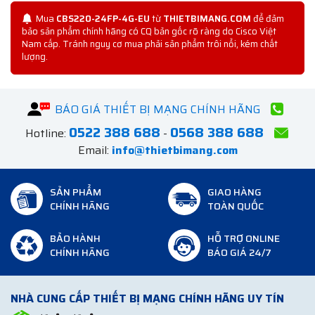
Mua
CBS220-24FP-4G-EU
từ
THIETBIMANG.COM
để đảm
bảo sản phẩm chính hãng có CQ bản gốc rõ ràng do Cisco Việt
Nam cấp. Tránh nguy cơ mua phải sản phẩm trôi nổi, kém chất
lượng.
BÁO GIÁ THIẾT BỊ MẠNG CHÍNH HÃNG
0522 388 688
0568 388 688
Hotline:
-
Email:
info@thietbimang.com
SẢN PHẨM
GIAO HÀNG
CHÍNH HÃNG
TOÀN QUỐC
BẢO HÀNH
HỖ TRỢ ONLINE
CHÍNH HÃNG
BÁO GIÁ 24/7
NHÀ CUNG CẤP THIẾT BỊ MẠNG CHÍNH HÃNG UY TÍN