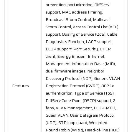
prevention, port mirroring, DiffServ
support, MAC address filtering,
Broadcast Storm Control, Multicast
Storm Control, Access Control List (ACL)
support, Quality of Service (QoS), Cable
Diagnostics Function, LACP support,
LLDP support, Port Security, DHCP
client, Energy Efficient Ethernet,
Management Information Base (MIB),
dual firmware images, Neighbor
Discovery Protocol (NDP), Generic VLAN
Features
Registration Protocol (GVRP), 802.1x
authentication, Type of Service (ToS),
DiffServ Code Point (DSCP) support, 2
fans, VLAN management, LLDP-MED,
Guest VLAN, User Datagram Protocol
(UDP), STP loop guard, Weighted
Round Robin (WRR), Head-of-line (HOL)