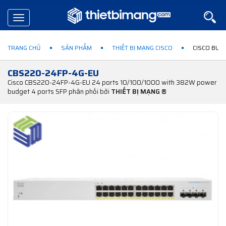
Toggle
navigation
TRANG CHỦ
SẢN PHẨM
THIẾT BỊ MẠNG CISCO
CISCO BUS
CBS220-24FP-4G-EU
Cisco CBS220-24FP-4G-EU 24 ports 10/100/1000 with 382W power
budget 4 ports SFP phân phối bởi
THIẾT BỊ MẠNG ®