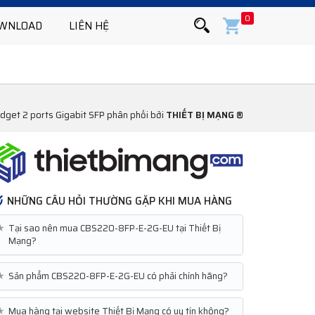
0
WNLOAD
LIÊN HỆ
get 2 ports Gigabit SFP phân phối bởi
THIẾT BỊ MẠNG ®
NHỮNG CÂU HỎI THƯỜNG GẶP KHI MUA HÀNG
★
Tại sao nên mua CBS220-8FP-E-2G-EU tại Thiết Bị
Mạng?
★
Sản phẩm CBS220-8FP-E-2G-EU có phải chính hãng?
★
Mua hàng tại website Thiết Bị Mạng có uy tín không?