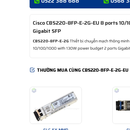
0522 388 688
0568 
Cisco CBS220-8FP-E-2G-EU 8 ports 10/
Gigabit SFP
CBS220-8FP-E-2G
Thiết bị chuyển mạch thông minh
10/100/1000 with 130W power budget 2 ports Gigabi
THƯỜNG MUA CÙNG CBS220-8FP-E-2G-EU
GLC-SX-MMD
G