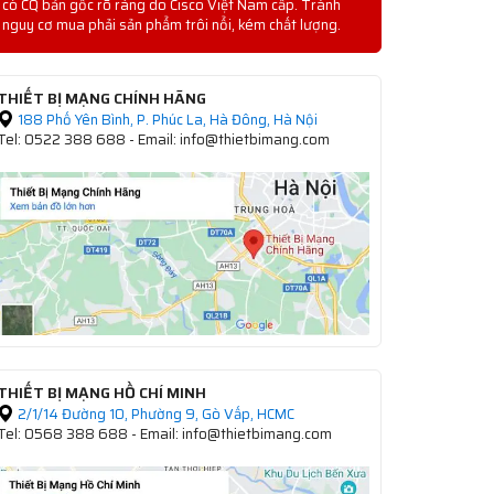
có CQ bản gốc rõ ràng do Cisco Việt Nam cấp. Tránh
nguy cơ mua phải sản phẩm trôi nổi, kém chất lượng.
THIẾT BỊ MẠNG CHÍNH HÃNG
188 Phố Yên Bình, P. Phúc La, Hà Đông, Hà Nội
Tel: 0522 388 688 - Email: info@thietbimang.com
THIẾT BỊ MẠNG HỒ CHÍ MINH
2/1/14 Đường 10, Phường 9, Gò Vấp, HCMC
Tel: 0568 388 688 - Email: info@thietbimang.com