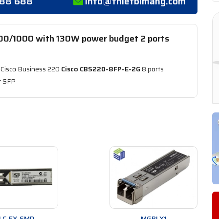
388 688
info@thietbimang.com
100/1000 with 130W power budget 2 ports
 Cisco Business 220
Cisco CBS220-8FP-E-2G
8 ports
t SFP
LC-EX-SMD
MGBLX1