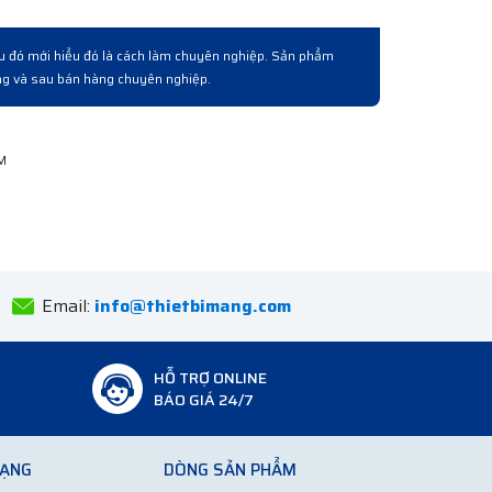
ệc qua lấy lô hàng. Về cơ bản là được từ chất lượng hàng
 hàng bài bản chuyên nghiệp.
Email:
info@thietbimang.com
HỖ TRỢ ONLINE
BÁO GIÁ 24/7
MẠNG
DÒNG SẢN PHẨM