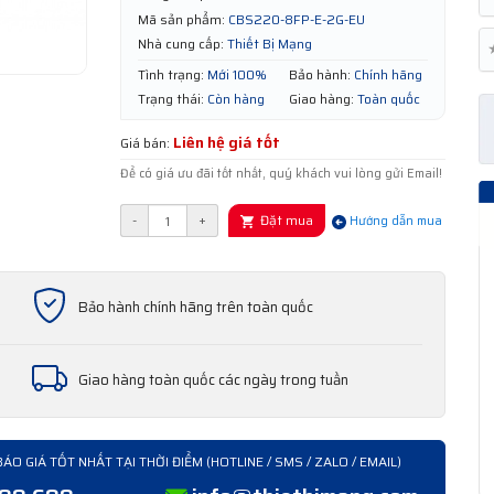
Mã sản phẩm:
CBS220-8FP-E-2G-EU
Nhà cung cấp:
Thiết Bị Mạng
Tình trạng:
Mới 100%
Bảo hành:
Chính hãng
Trạng thái:
Còn hàng
Giao hàng:
Toàn quốc
Liên hệ giá tốt
Giá bán:
Để có giá ưu đãi tốt nhất, quý khách vui lòng gửi Email!
Đặt mua
-
+
Hướng dẫn mua
Bảo hành chính hãng trên toàn quốc
Giao hàng toàn quốc các ngày trong tuần
BÁO GIÁ TỐT NHẤT TẠI THỜI ĐIỂM (HOTLINE / SMS / ZALO / EMAIL)