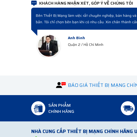
KHÁCH HÀNG NHẬN XÉT, GÓP Ý VỀ CHÚNG TÔI
Đợt rồi công ty cải tạo nâng cấp hệ thống có mua mấy bộ 
nghiệp từ lúc hỏi mua đến giao hàng và bàn giao rất chuyên
Anh Hà
Hà Tây
BÁO GIÁ THIẾT BỊ MẠNG CH
SẢN PHẨM
CHÍNH HÃNG
NHÀ CUNG CẤP THIẾT BỊ MẠNG CHÍNH HÃNG U