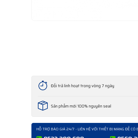
Đổi trả linh hoạt trong vòng 7 ngày
Sản phẩm mới 100% nguyên seal
HỖ TRỢ BÁO GIÁ 24/7 - LIÊN HỆ VỚI THIẾT BỊ MẠNG ĐỂ CÓ 