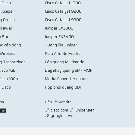
 Cisco
Cisco Catalyst 1000
 Juniper
Cisco Catalyst 9200
g Optical
Cisco Catalyst 9300
irewall
Juniper EX2300
ủ Rack
Juniper EX3400
ng cáp đồng
Tường lửa Juniper
 Wireless
Palo Alto Networks
g Transceiver
Cáp quang Multimode
isco 1Gb
Dây nhảy quang SMF MMF
Cisco 10Gb
Media Converter quang
 Cisco
Hộp phối quang ODF
ion
Liên kết website
Vợt Pickleball
cisco.com
juniper.net
google news