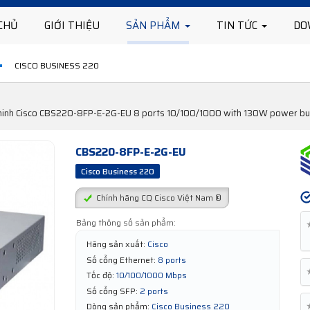
CHỦ
GIỚI THIỆU
SẢN PHẨM
TIN TỨC
DO
CISCO BUSINESS 220
 minh Cisco CBS220-8FP-E-2G-EU 8 ports 10/100/1000 with 130W power bud
CBS220-8FP-E-2G-EU
Cisco Business 220
Chính hãng CQ Cisco Việt Nam ®
Bảng thông số sản phẩm:
Hãng sản xuất:
Cisco
Số cổng Ethernet:
8 ports
Tốc độ:
10/100/1000 Mbps
Số cổng SFP:
2 ports
Dòng sản phẩm:
Cisco Business 220