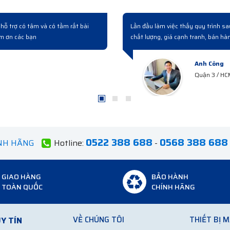
switch bên này. Làm việc chuyên
Có người quen giới thiêụ và làm vi
 nghiệp...
hoá, giá cả và cách phục vụ khách
Anh Tuấn
Bắc Ninh
0522 388 688
0568 388 688
ÍNH HÃNG
Hotline:
-
GIAO HÀNG
BẢO HÀNH
TOÀN QUỐC
CHÍNH HÃNG
VỀ CHÚNG TÔI
THIẾT BỊ 
Y TÍN