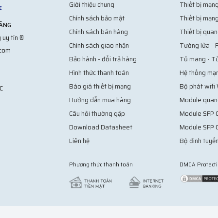
Giới thiệu chung
Thiết bị mạng
Chính sách bảo mật
Thiết bị mạng
HÃNG
Chính sách bán hàng
Thiết bị quan
 uy tín ®
Chính sách giao nhận
Tường lửa - F
.com
Bảo hành - đổi trả hàng
Tủ mang - T
Hình thức thanh toán
Hệ thống mạ
Báo giá thiết bị mạng
Bộ phát wifi
C
Hướng dẫn mua hàng
Module quan
Câu hỏi thường gặp
Module SFP C
Download Datasheet
Module SFP 
Liên hệ
Bộ đinh tuyến
Phương thức thanh toán
DMCA Protect