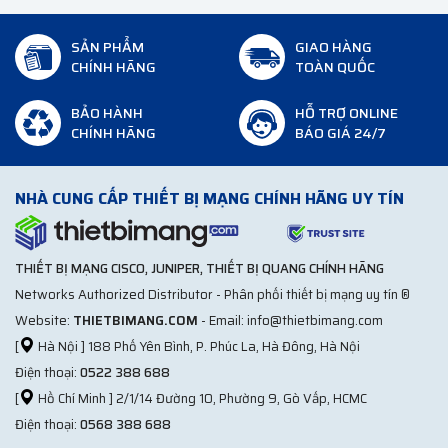
SẢN PHẨM
GIAO HÀNG
CHÍNH HÃNG
TOÀN QUỐC
BẢO HÀNH
HỖ TRỢ ONLINE
CHÍNH HÃNG
BÁO GIÁ 24/7
NHÀ CUNG CẤP THIẾT BỊ MẠNG CHÍNH HÃNG UY TÍN
THIẾT BỊ MẠNG CISCO, JUNIPER, THIẾT BỊ QUANG CHÍNH HÃNG
Networks Authorized Distributor - Phân phối thiết bị mạng uy tín ®
Website:
THIETBIMANG.COM
- Email: info@thietbimang.com
[
Hà Nội ] 188 Phố Yên Bình, P. Phúc La, Hà Đông, Hà Nội
Điện thoại:
0522 388 688
[
Hồ Chí Minh ] 2/1/14 Đường 10, Phường 9, Gò Vấp, HCMC
Điện thoại:
0568 388 688