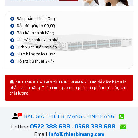
Sản phẩm chính hãng
Đầy đủ giấy tờ CO,CQ
Bảo hành chính hãng
Giá bán cạnh tranh nhất
Dịch vụ chuyên nghiệp
Giao hàng toàn Quốc
Hỗ trợ kỹ thuật 24/7
Mua
C9800-40-K9
từ
THIETBIMANG.COM
để đảm bảo sản
phẩm chính hãng. Tránh nguy cơ mua phải sản phẩm trôi nổi, kém
chất lượng.
BÁO GIÁ THIẾT BỊ MẠNG CHÍNH HÃNG
0522 388 688
0568 388 688
Hotline:
-
Email:
info@thietbimang.com