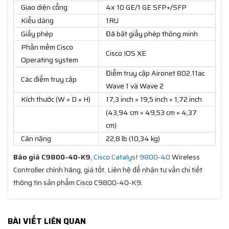
Giao diện cổng
4x 10 GE/1 GE SFP+/SFP
Kiểu dáng
1RU
Giấy phép
Đã bật giấy phép thông minh
Phần mềm Cisco
Cisco IOS XE
Operating system
Điểm truy cập Aironet 802.11ac
Các điểm truy cập
Wave 1 và Wave 2
Kích thước (W × D × H)
17,3 inch × 19,5 inch × 1,72 inch
(43,94 cm × 49,53 cm × 4,37
cm)
Cân nặng
22,8 lb (10,34 kg)
Báo giá C9800-40-K9
,
Cisco Catalyst 9800-40
Wireless
Controller chính hãng, giá tốt. Liên hệ để nhận tư vấn chi tiết
thông tin sản phẩm Cisco C9800-40-K9.
BÀI VIẾT LIÊN QUAN