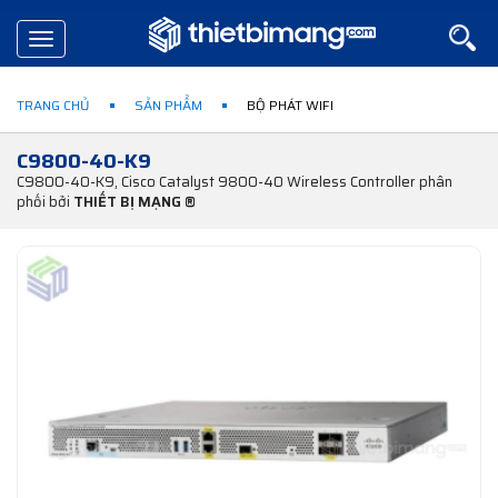
Toggle
navigation
TRANG CHỦ
SẢN PHẨM
BỘ PHÁT WIFI
C9800-40-K9
C9800-40-K9, Cisco Catalyst 9800-40 Wireless Controller phân
phối bởi
THIẾT BỊ MẠNG ®