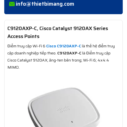
info@thietbimang.com
C9120AXP-C, Cisco Catalyst 9120AX Series
Access Points
Điểm truy cập Wi-Fi 6
Cisco C9120AXP-C
là thế hệ điểm truy
cập doanh nghiệp tiếp theo.
C9120AXP-C
là Điểm truy cập
Cisco Catalyst 9120AX, ăng-ten bên trong; Wi-Fi 6; 4x4:4
MIMO.