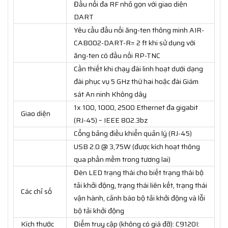
Đầu nối đa RF nhỏ gọn với giao diện
DART
Yêu cầu đầu nối ăng-ten thông minh AIR-
CAB002-DART-R= 2 ft khi sử dụng với
ăng-ten có đầu nối RP-TNC
Cần thiết khi chạy đài linh hoạt dưới dạng
đài phục vụ 5 GHz thứ hai hoặc đài Giám
sát An ninh Không dây
1x 100, 1000, 2500 Ethernet đa gigabit
Giao diện
(RJ-45) – IEEE 802.3bz
Cổng bảng điều khiển quản lý (RJ-45)
USB 2.0 @ 3,75W (được kích hoạt thông
qua phần mềm trong tương lai)
Đèn LED trạng thái cho biết trạng thái bộ
tải khởi động, trạng thái liên kết, trạng thái
Các chỉ số
vận hành, cảnh báo bộ tải khởi động và lỗi
bộ tải khởi động
Kích thước
Điểm truy cập (không có giá đỡ): C9120I: