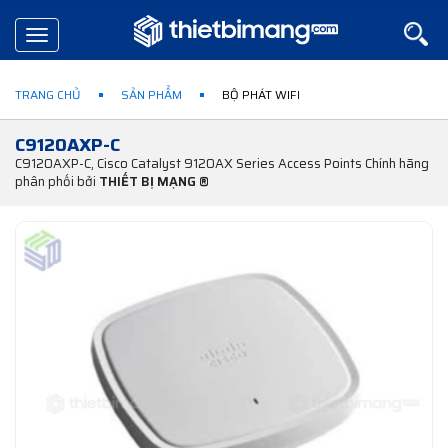
Toggle
navigation
TRANG CHỦ
SẢN PHẨM
BỘ PHÁT WIFI
C9120AXP-C
C9120AXP-C, Cisco Catalyst 9120AX Series Access Points Chính hãng
phân phối bởi
THIẾT BỊ MẠNG ®