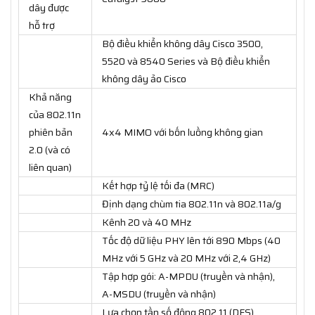
dây được
hỗ trợ
Bộ điều khiển không dây Cisco 3500,
5520 và 8540 Series và Bộ điều khiển
không dây ảo Cisco
Khả năng
của 802.11n
phiên bản
4x4 MIMO với bốn luồng không gian
2.0 (và có
liên quan)
Kết hợp tỷ lệ tối đa (MRC)
Định dạng chùm tia 802.11n và 802.11a/g
Kênh 20 và 40 MHz
Tốc độ dữ liệu PHY lên tới 890 Mbps (40
MHz với 5 GHz và 20 MHz với 2,4 GHz)
Tập hợp gói: A-MPDU (truyền và nhận),
A-MSDU (truyền và nhận)
Lựa chọn tần số động 802.11 (DFS)