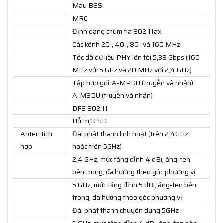
Màu BSS
MRC
Định dạng chùm tia 802.11ax
Các kênh 20-, 40-, 80- và 160 MHz
Tốc độ dữ liệu PHY lên tới 5,38 Gbps (160
MHz với 5 GHz và 20 MHz với 2,4 GHz)
Tập hợp gói: A-MPDU (truyền và nhận),
A-MSDU (truyền và nhận)
DFS 802.11
Hỗ trợ CSD
Anten tích
Đài phát thanh linh hoạt (trên 2.4GHz
hợp
hoặc trên 5GHz)
2,4 GHz, mức tăng đỉnh 4 dBi, ăng-ten
bên trong, đa hướng theo góc phương vị
5 GHz, mức tăng đỉnh 5 dBi, ăng-ten bên
trong, đa hướng theo góc phương vị
Đài phát thanh chuyên dụng 5GHz