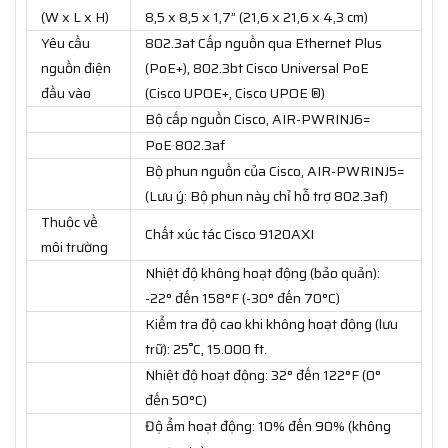
(W x L x H)
8,5 x 8,5 x 1,7” (21,6 x 21,6 x 4,3 cm)
Yêu cầu
802.3at Cấp nguồn qua Ethernet Plus
nguồn điện
(PoE+), 802.3bt Cisco Universal PoE
đầu vào
(Cisco UPOE+, Cisco UPOE ®)
Bộ cấp nguồn Cisco, AIR-PWRINJ6=
PoE 802.3af
Bộ phun nguồn của Cisco, AIR-PWRINJ5=
(Lưu ý: Bộ phun này chỉ hỗ trợ 802.3af)
Thuộc về
Chất xúc tác Cisco 9120AXI
môi trường
Nhiệt độ không hoạt động (bảo quản):
-22° đến 158°F (-30° đến 70°C)
Kiểm tra độ cao khi không hoạt động (lưu
trữ): 25˚C, 15.000 ft.
Nhiệt độ hoạt động: 32° đến 122°F (0°
đến 50°C)
Độ ẩm hoạt động: 10% đến 90% (không