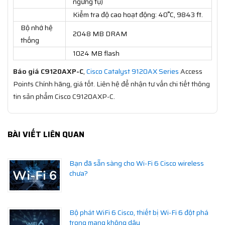
ngưng tụ)
Kiểm tra độ cao hoạt động: 40˚C, 9843 ft.
Bộ nhớ hệ
2048 MB DRAM
thống
1024 MB flash
Báo giá C9120AXP-C
,
Cisco Catalyst 9120AX Series
Access
Points Chính hãng, giá tốt. Liên hệ để nhận tư vấn chi tiết thông
tin sản phẩm Cisco C9120AXP-C.
BÀI VIẾT LIÊN QUAN
Bạn đã sẵn sàng cho Wi-Fi 6 Cisco wireless
chưa?
Bộ phát WiFi 6 Cisco, thiết bị Wi-Fi 6 đột phá
trong mạng không dây