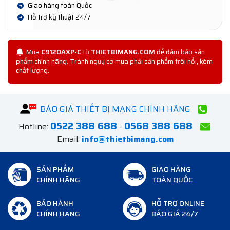
Giao hàng toàn Quốc
Hỗ trợ kỹ thuật 24/7
Mua
C9120AXP-C
từ
THIETBIMANG.COM
để đảm bảo sản
phẩm chính hãng. Tránh nguy cơ mua phải sản phẩm trôi nổi, kém
chất lượng.
BÁO GIÁ THIẾT BỊ MẠNG CHÍNH HÃNG
0522 388 688
0568 388 688
Hotline:
-
Email:
info@thietbimang.com
SẢN PHẨM
GIAO HÀNG
CHÍNH HÃNG
TOÀN QUỐC
BẢO HÀNH
HỖ TRỢ ONLINE
CHÍNH HÃNG
BÁO GIÁ 24/7