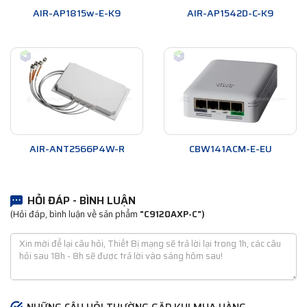
AIR-AP1815w-E-K9
AIR-AP1542D-C-K9
AIR-ANT2566P4W-R
CBW141ACM-E-EU
HỎI ĐÁP - BÌNH LUẬN
(Hỏi đáp, bình luận về sản phẩm
"C9120AXP-C")