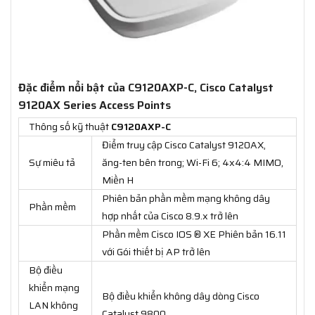
Đặc điểm nổi bật của C9120AXP-C, Cisco Catalyst
9120AX Series Access Points
Thông số kỹ thuật
C9120AXP-C
Điểm truy cập Cisco Catalyst 9120AX,
Sự miêu tả
ăng-ten bên trong; Wi-Fi 6; 4x4:4 MIMO,
Miền H
Phiên bản phần mềm mạng không dây
Phần mềm
hợp nhất của Cisco 8.9.x trở lên
Phần mềm Cisco IOS ® XE Phiên bản 16.11
với Gói thiết bị AP trở lên
Bộ điều
khiển mạng
Bộ điều khiển không dây dòng Cisco
LAN không
Catalyst 9800