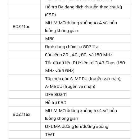
Hỗ trợ Đa dạng dịch chuyển theo chu kỳ
(CSD)
MU-MIMO đường xuống 4x4 với bốn
802.11ac
luồng không gian
MRC
Định dạng chùm tia 802.11ac
Các kênh 20-, 40-, 80- và 160 MHz
Tốc độ dữ liệu PHY lên tới 3,47 Gbps (160
MHz với 5 GHz)
Tập hợp gói: A-MPDU (truyền và nhận),
A-MSDU (truyền và nhận)
DFS 802.11
Hỗ trợ CSD
MU-MIMO đường xuống 4x4 với bốn
802.11ax
luồng không gian
OFDMA đường lên/đường xuống
TWT