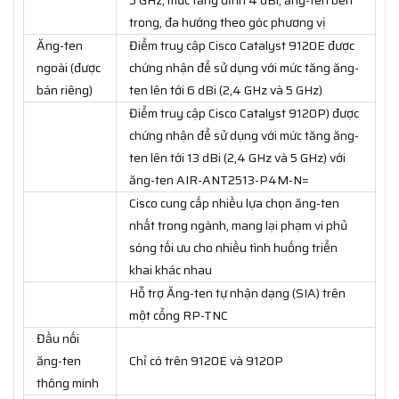
5 GHz, mức tăng đỉnh 4 dBi, ăng-ten bên
trong, đa hướng theo góc phương vị
Ăng-ten
Điểm truy cập Cisco Catalyst 9120E được
ngoài (được
chứng nhận để sử dụng với mức tăng ăng-
bán riêng)
ten lên tới 6 dBi (2,4 GHz và 5 GHz)
Điểm truy cập Cisco Catalyst 9120P) được
chứng nhận để sử dụng với mức tăng ăng-
ten lên tới 13 dBi (2,4 GHz và 5 GHz) với
ăng-ten AIR-ANT2513-P4M-N=
Cisco cung cấp nhiều lựa chọn ăng-ten
nhất trong ngành, mang lại phạm vi phủ
sóng tối ưu cho nhiều tình huống triển
khai khác nhau
Hỗ trợ Ăng-ten tự nhận dạng (SIA) trên
một cổng RP-TNC
Đầu nối
ăng-ten
Chỉ có trên 9120E và 9120P
thông minh