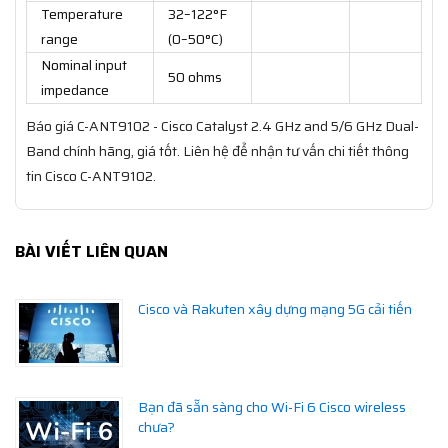
Temperature
32–122°F
range
(0–50°C)
Nominal input
50 ohms
impedance
Báo giá C-ANT9102 - Cisco Catalyst 2.4 GHz and 5/6 GHz Dual-
Band chính hãng, giá tốt. Liên hệ để nhận tư vấn chi tiết thông
tin Cisco C-ANT9102.
BÀI VIẾT LIÊN QUAN
Cisco và Rakuten xây dựng mạng 5G cải tiến
Bạn đã sẵn sàng cho Wi-Fi 6 Cisco wireless
chưa?