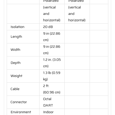
Polarized
Polarized
(vertical
(vertical
and
and
horizontal)
horizontal)
Isolation
20 dB
9 in (22.86
Length
cm)
9 in (22.86
Width
cm)
1.2 in. (3.05
Depth
cm)
1.3 lb (0.59
Weight
kg)
2 ft.
Cable
(60.96 cm)
Octal
Connector
DART
Environment
Indoor