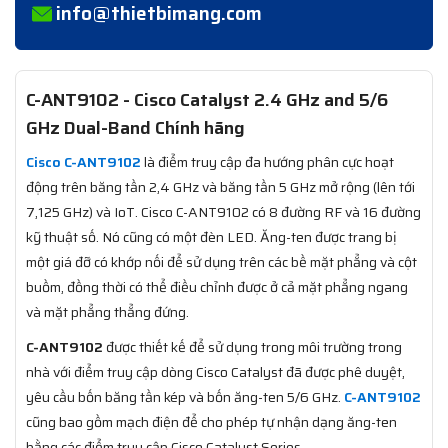
info@thietbimang.com
C-ANT9102 - Cisco Catalyst 2.4 GHz and 5/6
GHz Dual-Band Chính hãng
Cisco C-ANT9102
là điểm truy cập đa hướng phân cực hoạt
động trên băng tần 2,4 GHz và băng tần 5 GHz mở rộng (lên tới
7,125 GHz) và IoT. Cisco C-ANT9102 có 8 đường RF và 16 đường
kỹ thuật số. Nó cũng có một đèn LED. Ăng-ten được trang bị
một giá đỡ có khớp nối để sử dụng trên các bề mặt phẳng và cột
buồm, đồng thời có thể điều chỉnh được ở cả mặt phẳng ngang
và mặt phẳng thẳng đứng.
C-ANT9102
được thiết kế để sử dụng trong môi trường trong
nhà với điểm truy cập dòng Cisco Catalyst đã được phê duyệt,
yêu cầu bốn băng tần kép và bốn ăng-ten 5/6 GHz.
C-ANT9102
cũng bao gồm mạch điện để cho phép tự nhận dạng ăng-ten
bằng các điểm truy cập Cisco Catalyst Series.