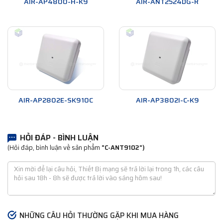
AIR-AP4800-H-K9
AIR-ANT2524DG-R
AIR-AP2802E-SK910C
AIR-AP3802I-C-K9
HỎI ĐÁP - BÌNH LUẬN
(Hỏi đáp, bình luận về sản phẩm
"C-ANT9102")
NHỮNG CÂU HỎI THƯỜNG GẶP KHI MUA HÀNG