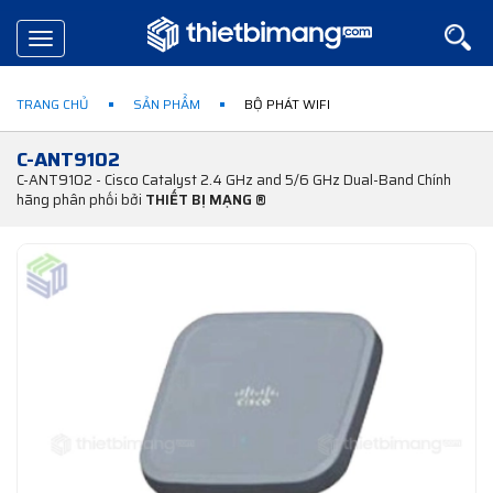
Toggle
navigation
TRANG CHỦ
SẢN PHẨM
BỘ PHÁT WIFI
C-ANT9102
C-ANT9102 - Cisco Catalyst 2.4 GHz and 5/6 GHz Dual-Band Chính
hãng phân phối bởi
THIẾT BỊ MẠNG ®