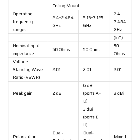
Ceiling Mount
Operating
2.4–
2.4–2.484
5.15–7.125
frequency
2.484
GHz
GHz
ranges
GHz
(IoT)
Nominal input
50
50 Ohms
50 Ohms
impedance
Ohms
Voltage
Standing Wave
2:01
2:01
2:01
Ratio (VSWR)
6 dBi
Peak gain
2 dBi
(ports A–
3 dBi
D)
3 dBi
(ports E–
H)
Dual-
Dual-
Polarization
Mixed