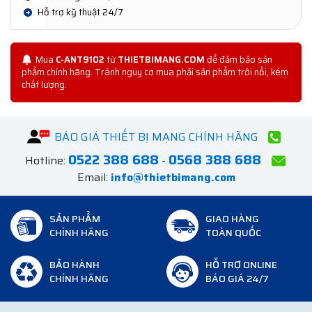
Hỗ trợ kỹ thuật 24/7
Mua
C-ANT9102
từ
THIETBIMANG.COM
để đảm bảo sản
phẩm chính hãng. Tránh nguy cơ mua phải sản phẩm trôi nổi, kém
chất lượng.
BÁO GIÁ THIẾT BỊ MẠNG CHÍNH HÃNG
0522 388 688
0568 388 688
Hotline:
-
Email:
info@thietbimang.com
SẢN PHẨM
GIAO HÀNG
CHÍNH HÃNG
TOÀN QUỐC
BẢO HÀNH
HỖ TRỢ ONLINE
CHÍNH HÃNG
BÁO GIÁ 24/7