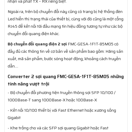
nhận và phát TX – RX riêng biệt.
Ngoài ra, trên bộ chuyển đổi này cũng có trang bị hệ thống đèn
Led hiển thị trạng thái của thiết bị, cùng với đó cũng là một cổng
RJ45 để kết nối tới đầu mạng tín hiệu đồng tương tự như các bộ
chuyển đổi quang điện khác.
Bộ chuyển đổi quang điện 2 sợi
FMC-GESA-1F1T-85M05 có
đầy đủ các thông tin về cơ bản về sản phẩm bao gồm: Hãng sản
xuất, mã sản phẩm, bước sóng hoạt động, khoảng cách truyền
dẫn….
Converter 2 sợi quang FMC-GESA-1F1T-85M05 những
tính năng vượt trội
- Bộ chuyển đổi phương tiện truyền thông sợi SFP 10/100 /
1000Base-T sang 1000Base-X hoặc 100Base-X
- Kết nối 10/100 thiết bị với Fast Ethernet hoặc xương sống
Gigabit
- Khe trống cho và các SFP sợi quang Gigabit hoặc Fast