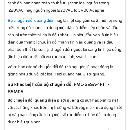
cạnh đó, bạn hoàn toàn có thể tùy chọn loại nguồn trong
(220VAC) hay nguồn ngoài (220VAC to 5VDC Adapter).
Bộ chuyển đổi quang điện
này là một cặp gồm có 2 thiết bị riêng
biệt trong đó chúng sử dụng một đầu là điểm tiếp nhận và đầu
còn lại trên thiết bị kia là đầu phát. Tín hiệu đầu vào là tín hiệu
điện qua thiết bị chuyển đổi thành tín hiệu quang và ra đầu
phát bên thiết bị còn lại chuyển đổi ngược lại sang tín hiệu đồng
(tín hiệu điện) kết nối với các máy tính, switch mạng.
Về cơ bản các bộ chuyển đổi đều có nguyên lý hoạt động là
giống nhau dù với các loại 1 sợi quang hay 2 sợi quang.
Sự khác biệt của bộ chuyển đổi FMC-GESA-1F1T-
85M05
Bộ chuyển đổi quang điện 2 sợi quang
có sự khác biệt rõ nét
với các hãng khác trên thị trường và bởi vậy mà khi sử dụng thiết
bị này bạn cũng cần lưu ý một số các điểm cơ bản để sử dụng
được hiệu quả hơn.