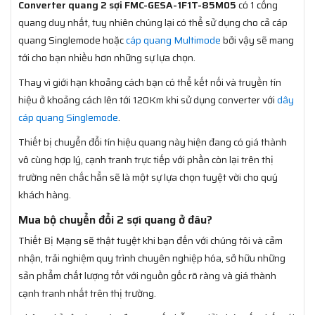
Converter quang 2 sợi FMC-GESA-1F1T-85M05
có 1 cổng
quang duy nhất, tuy nhiên chúng lại có thể sử dụng cho cả cáp
quang Singlemode hoặc
cáp quang Multimode
bởi vậy sẽ mang
tới cho bạn nhiều hơn những sự lựa chọn.
Thay vì giới hạn khoảng cách bạn có thể kết nối và truyền tín
hiệu ở khoảng cách lên tới 120Km khi sử dụng converter với
dây
cáp quang Singlemode
.
Thiết bị chuyển đổi tín hiệu quang này hiện đang có giá thành
vô cùng hợp lý, cạnh tranh trực tiếp với phần còn lại trên thị
trường nên chắc hẳn sẽ là một sự lựa chọn tuyệt vời cho quý
khách hàng.
Mua bộ chuyển đổi 2 sợi quang ở đâu?
Thiết Bị Mạng sẽ thật tuyệt khi bạn đến với chúng tôi và cảm
nhận, trải nghiệm quy trình chuyên nghiệp hóa, sở hữu những
sản phẩm chất lượng tốt với nguồn gốc rõ ràng và giá thành
cạnh tranh nhất trên thị trường.