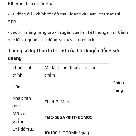
Ethernet tiêu chuẩn khác
- Tự động điều chỉnh tốc độ của Gigabit và Fast Ethernet sợi
SFP
- Các tính năng nâng cao - Truyền qua liên kết thông minh, Cảnh
báo lỗi sợi quang, Tự động MDIX và Loopback
Thông số kỹ thuật chi tiết của bộ chuyển đổi 2 sợi
quang
Thuộc tính
Mô tả chi tiết thuộc tính sản
chính
phẩm
Chính
Hãng
hãng
Nhà phân
Thiết Bị Mạng
phối
Mã sản
FMC-GESA-1F1T-85M05​
phẩm
Chế độ truy
10/100 / 1000Mb / giây