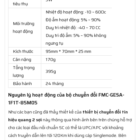
tiêu thụ
Nhiệt độ hoạt động: -10 ~ 60Oc
Độ ẩm hoạt động: 5% ~ 90%
Môi trường
Duy trì nhiệt độ: -40 ~ 70 CC
hoạt động
Duy trì độ ẩm: 5% ~ 90% không
ngưng tụ
Kích thước
95mm * 70mm * 25 mm
Cân nặng
170g
Tổng trọng
395g
lượng
Bảo hành
24 tháng
Nguyên lý hoạt động của bộ chuyển đổi FMC-GESA-
1F1T-85M05
Như các bạn cũng đã thấy thiết kế của
thiết bị chuyển đổi tín
hiệu quang 2 sợi
này thông qua hình ảnh bên trên chúng hỗ trợ
cho các loại đầu nối chuẩn SC có thể là UPC/APC với khoảng
cách truyền dẫn lên tới 120Km khi dùng cáp Singlemode. Bên