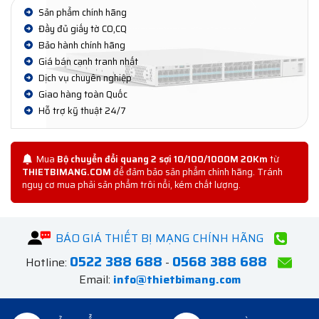
Sản phẩm chính hãng
Đầy đủ giấy tờ CO,CQ
Bảo hành chính hãng
Giá bán cạnh tranh nhất
Dịch vụ chuyên nghiệp
Giao hàng toàn Quốc
Hỗ trợ kỹ thuật 24/7
Mua
Bộ chuyển đổi quang 2 sợi 10/100/1000M 20Km
từ
THIETBIMANG.COM
để đảm bảo sản phẩm chính hãng. Tránh
nguy cơ mua phải sản phẩm trôi nổi, kém chất lượng.
BÁO GIÁ THIẾT BỊ MẠNG CHÍNH HÃNG
0522 388 688
0568 388 688
Hotline:
-
Email:
info@thietbimang.com