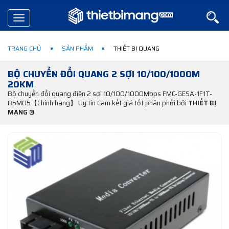
Toggle
navigation
TRANG CHỦ
SẢN PHẨM
THIẾT BỊ QUANG
BỘ CHUYỂN ĐỔI QUANG 2 SỢI 10/100/1000M
20KM
Bộ chuyển đổi quang điện 2 sợi 10/100/1000Mbps FMC-GESA-1F1T-
85M05【Chính hãng】 Uy tín Cam kết giá tốt phân phối bởi
THIẾT BỊ
MẠNG ®