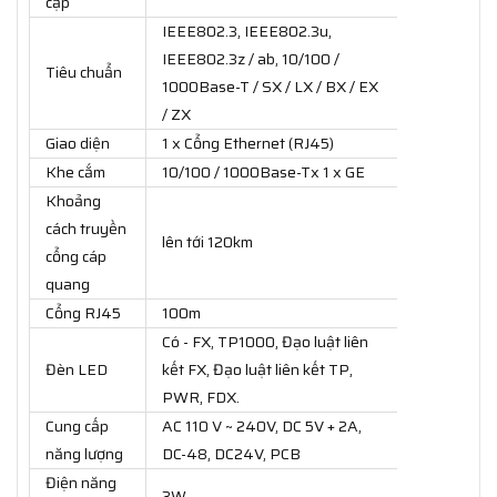
cập
IEEE802.3, IEEE802.3u,
IEEE802.3z / ab, 10/100 /
Tiêu chuẩn
1000Base-T / SX / LX / BX / EX
/ ZX
Giao diện
1 x Cổng Ethernet (RJ45)
Khe cắm
10/100 / 1000Base-Tx 1 x GE
Khoảng
cách truyền
lên tới 120km
cổng cáp
quang
Cổng RJ45
100m
Có - FX, TP1000, Đạo luật liên
Đèn LED
kết FX, Đạo luật liên kết TP,
PWR, FDX.
Cung cấp
AC 110 V ~ 240V, DC 5V + 2A,
năng lượng
DC-48, DC24V, PCB
Điện năng
3W