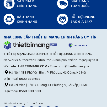
SẢN PHẨM
GIAO HÀNG
CHÍNH HÃNG
TOÀN QUỐC
BẢO HÀNH
HỖ TRỢ ONLINE
CHÍNH HÃNG
BÁO GIÁ 24/7
NHÀ CUNG CẤP THIẾT BỊ MẠNG CHÍNH HÃNG UY TÍN
THIẾT BỊ MẠNG CISCO, JUNIPER, THIẾT BỊ QUANG CHÍNH HÃNG
Networks Authorized Distributor - Phân phối thiết bị mạng uy tín ®
Website:
THIETBIMANG.COM
- Email: info@thietbimang.com
[
Hà Nội ] 188 Phố Yên Bình, P. Phúc La, Hà Đông, Hà Nội
Điện thoại:
0522 388 688
[
Hồ Chí Minh ] 2/1/14 Đường 10, Phường 9, Gò Vấp, HCMC
Điện thoại:
0568 388 688
Kết nối với chúng tôi qua Social