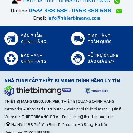
BÁO GIÁ THIẾT BỊ MẠNG CHÍNH HÃNG
0522 388 688
0568 388 688
Hotline:
-
Email:
info@thietbimang.com
SẢN PHẨM
GIAO HÀNG
CHÍNH HÃNG
TOÀN QUỐC
BẢO HÀNH
HỖ TRỢ ONLINE
CHÍNH HÃNG
BÁO GIÁ 24/7
NHÀ CUNG CẤP THIẾT BỊ MẠNG CHÍNH HÃNG UY TÍN
THIẾT BỊ MẠNG CISCO, JUNIPER, THIẾT BỊ QUANG CHÍNH HÃNG
Networks Authorized Distributor - Phân phối thiết bị mạng uy tín ®
Website:
THIETBIMANG.COM
- Email: info@thietbimang.com
[
Hà Nội ] 188 Phố Yên Bình, P. Phúc La, Hà Đông, Hà Nội
Điện thoại:
0522 388 688