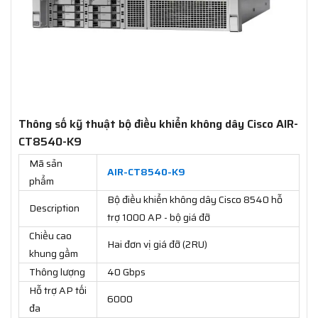
Thông số kỹ thuật bộ điều khiển không dây Cisco AIR-
CT8540-K9
Mã sản
AIR-CT8540-K9
phẩm
Bộ điều khiển không dây Cisco 8540 hỗ
Description
trợ 1000 AP - bộ giá đỡ
Chiều cao
Hai đơn vị giá đỡ (2RU)
khung gầm
Thông lượng
40 Gbps
Hỗ trợ AP tối
6000
đa