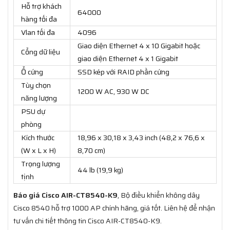
Hỗ trợ khách
64000
hàng tối đa
Vlan tối đa
4096
Giao diện Ethernet 4 x 10 Gigabit hoặc
Cổng dữ liệu
giao diện Ethernet 4 x 1 Gigabit
Ổ cứng
SSD kép với RAID phần cứng
Tùy chọn
1200 W AC, 930 W DC
năng lượng
PSU dự
phòng
Kích thước
18,96 x 30,18 x 3,43 inch (48,2 x 76,6 x
(W x L x H)
8,70 cm)
Trọng lượng
44 lb (19,9 kg)
tịnh
Báo giá Cisco AIR-CT8540-K9
, Bộ điều khiển không dây
Cisco 8540 hỗ trợ 1000 AP chính hãng, giá tốt. Liên hệ để nhận
tư vấn chi tiết thông tin Cisco AIR-CT8540-K9.