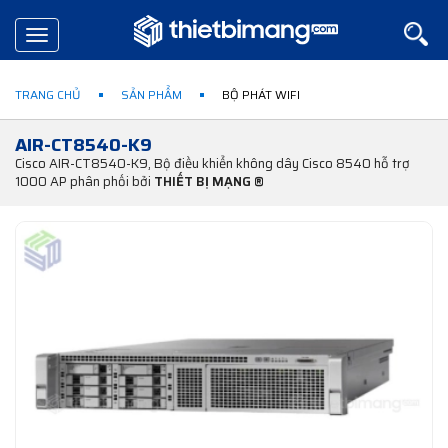
Toggle
navigation
TRANG CHỦ
SẢN PHẨM
BỘ PHÁT WIFI
AIR-CT8540-K9
Cisco AIR-CT8540-K9, Bộ điều khiển không dây Cisco 8540 hỗ trợ
1000 AP phân phối bởi
THIẾT BỊ MẠNG ®