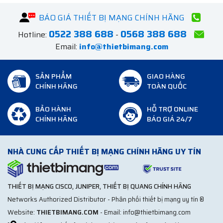
BÁO GIÁ THIẾT BỊ MẠNG CHÍNH HÃNG
0522 388 688
0568 388 688
Hotline:
-
Email:
info@thietbimang.com
SẢN PHẨM
GIAO HÀNG
CHÍNH HÃNG
TOÀN QUỐC
BẢO HÀNH
HỖ TRỢ ONLINE
CHÍNH HÃNG
BÁO GIÁ 24/7
NHÀ CUNG CẤP THIẾT BỊ MẠNG CHÍNH HÃNG UY TÍN
THIẾT BỊ MẠNG CISCO, JUNIPER, THIẾT BỊ QUANG CHÍNH HÃNG
Networks Authorized Distributor - Phân phối thiết bị mạng uy tín ®
Website:
THIETBIMANG.COM
- Email: info@thietbimang.com