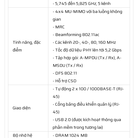
- 5,745 đến 5,825 GHz; 5 kênh
- 4x4 MU-MIMO với ba luồng không
gian
- MRC
- Beamforming 802.11ac
Tính năng, đặc
- Các kênh 20-, 40-, 80, 160 MHz
điểm
- Tốc độ dữ liệu PHY lên tới 5,2 Gbps
- Tập hợp gói: A-MPDU (Tx / Rx), A-
MSDU (Tx / Rx)
- DFS 802.11
- Hỗ trợ CSD
- Tự động 2 x 100 / 1000BASE-T (RJ-
45)
- Cổng bảng điều khiển quản lý (RJ-
Giao diện
45)
- USB 2.0 (được kích hoạt thông qua
phần mềm trong tương lai)
Bộ nhớ hệ
- DRAM 1024 MB