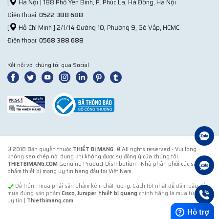
[
Hà Nội ] 188 Phố Yên Bình, P. Phúc La, Hà Đông, Hà Nội
Điện thoại:
0522 388 688
[
Hồ Chí Minh ] 2/1/14 Đường 10, Phường 9, Gò Vấp, HCMC
Điện thoại:
0568 388 688
Kết nối với chúng tôi qua Social
© 2018 Bản quyền thuộc
THIẾT BỊ MẠNG
. ® All rights reserved - Vui lòng
không sao chép nội dung khi không được sự đồng ý của chúng tôi.
THIETBIMANG.COM
Genuine Product Distribution - Nhà phân phối các sản
phẩm thiết bị mạng uy tín hàng đầu tại Việt Nam.
Để tránh mua phải sản phẩm kém chất lượng. Cách tốt nhất để đảm bảo để
mua đúng sản phẩm
Cisco
,
Juniper
,
thiết bị quang
chính hãng là mua từ đơn vị
uy tín |
Thietbimang.com