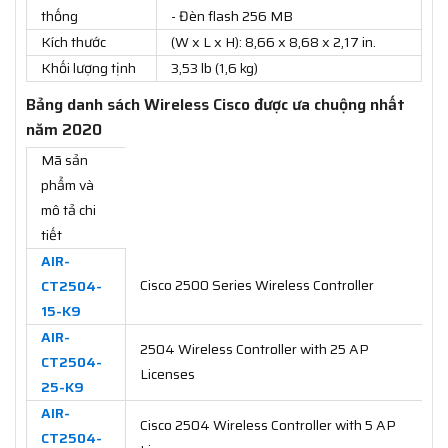
thống
- Đèn flash 256 MB
Kích thước
(W x L x H): 8,66 x 8,68 x 2,17 in.
Khối lượng tịnh
3,53 lb (1,6 kg)
Bảng danh sách Wireless Cisco được ưa chuộng nhất
năm 2020
Mã sản
phẩm và
mô tả chi
tiết
AIR-
Cisco 2500 Series Wireless Controller
CT2504-
15-K9
AIR-
2504 Wireless Controller with 25 AP
CT2504-
Licenses
25-K9
AIR-
Cisco 2504 Wireless Controller with 5 AP
CT2504-