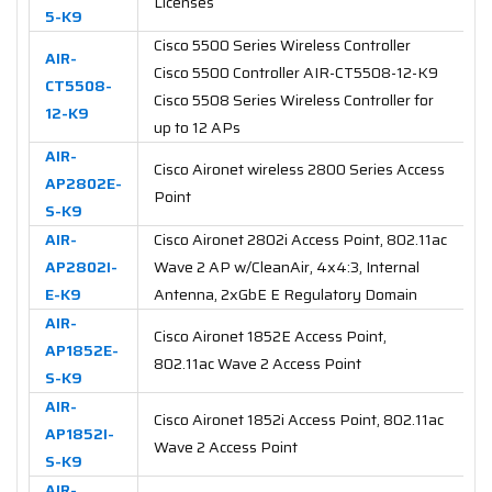
Licenses
5-K9
Cisco 5500 Series Wireless Controller
AIR-
Cisco 5500 Controller AIR-CT5508-12-K9
CT5508-
Cisco 5508 Series Wireless Controller for
12-K9
up to 12 APs
AIR-
Cisco Aironet wireless 2800 Series Access
AP2802E-
Point
S-K9
AIR-
Cisco Aironet 2802i Access Point, 802.11ac
AP2802I-
Wave 2 AP w/CleanAir, 4x4:3, Internal
E-K9
Antenna, 2xGbE E Regulatory Domain
AIR-
Cisco Aironet 1852E Access Point,
AP1852E-
802.11ac Wave 2 Access Point
S-K9
AIR-
Cisco Aironet 1852i Access Point, 802.11ac
AP1852I-
Wave 2 Access Point
S-K9
AIR-