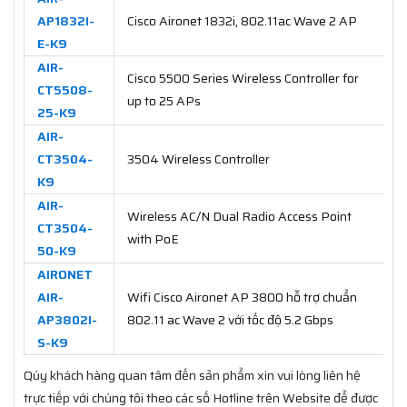
AP1832I-
Cisco Aironet 1832i, 802.11ac Wave 2 AP
E-K9
AIR-
Cisco 5500 Series Wireless Controller for
CT5508-
up to 25 APs
25-K9
AIR-
CT3504-
3504 Wireless Controller
K9
AIR-
Wireless AC/N Dual Radio Access Point
CT3504-
with PoE
50-K9
AIRONET
AIR-
Wifi Cisco Aironet AP 3800 hỗ trợ chuẩn
AP3802I-
802.11 ac Wave 2 với tốc độ 5.2 Gbps
S-K9
Qúy khách hàng quan tâm đến sản phẩm xin vui lòng liên hệ
trực tiếp với chúng tôi theo các số Hotline trên Website để được