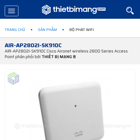
Toggle
navigation
TRANG CHỦ
SẢN PHẨM
BỘ PHÁT WIFI
AIR-AP2802I-SK910C
AIR-AP2802I-SK910C Cisco Aironet wireless 2800 Series Access
Point phân phối bởi
THIẾT BỊ MẠNG ®