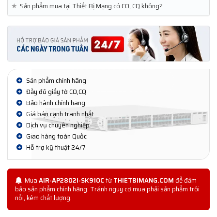
★
Sản phẩm mua tại Thiết Bị Mạng có CO, CQ không?
Sản phẩm chính hãng
Đầy đủ giấy tờ CO,CQ
Bảo hành chính hãng
Giá bán cạnh tranh nhất
Dịch vụ chuyên nghiệp
Giao hàng toàn Quốc
Hỗ trợ kỹ thuật 24/7
Mua
AIR-AP2802I-SK910C
từ
THIETBIMANG.COM
để đảm
bảo sản phẩm chính hãng. Tránh nguy cơ mua phải sản phẩm trôi
nổi, kém chất lượng.