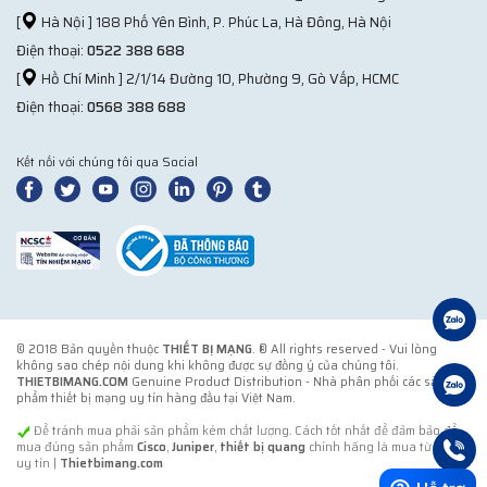
[
Hà Nội ] 188 Phố Yên Bình, P. Phúc La, Hà Đông, Hà Nội
Điện thoại:
0522 388 688
[
Hồ Chí Minh ] 2/1/14 Đường 10, Phường 9, Gò Vấp, HCMC
Điện thoại:
0568 388 688
Kết nối với chúng tôi qua Social
© 2018 Bản quyền thuộc
THIẾT BỊ MẠNG
. ® All rights reserved - Vui lòng
không sao chép nội dung khi không được sự đồng ý của chúng tôi.
THIETBIMANG.COM
Genuine Product Distribution - Nhà phân phối các sản
phẩm thiết bị mạng uy tín hàng đầu tại Việt Nam.
Để tránh mua phải sản phẩm kém chất lượng. Cách tốt nhất để đảm bảo để
mua đúng sản phẩm
Cisco
,
Juniper
,
thiết bị quang
chính hãng là mua từ đơn vị
uy tín |
Thietbimang.com