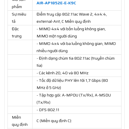
AIR-AP1852E-E-K9C
phẩm
Sự miêu
Điểm truy cập 802.11ac Wave 2, 4x4:4,
tả
external-Ant, C Miền quy định
Đặc
- MIMO 4x4 với bốn luồng không gian,
trưng
MIMO một người dùng
- MIMO 4x4 với ba luồng không gian, MIMO
nhiều người dùng
- Định dạng chùm tia 802.11ac (truyền chùm
tia)
- Các kênh 20, 40 và 80 MHz
- Tốc độ dữ liệu PHY lên tới 1,7 Gbps (80
MHz ở 5 GHz)
- Tập hợp gói: A-MPDU (Tx/Rx), A-MSDU
(Tx/Rx)
- DFS 802.11
Miền
C (Miền quy định C):
quy định