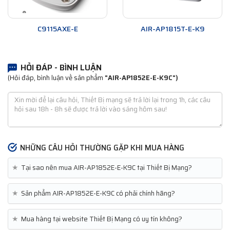
C9115AXE-E
AIR-AP1815T-E-K9
HỎI ĐÁP - BÌNH LUẬN
(Hỏi đáp, bình luận về sản phẩm
"AIR-AP1852E-E-K9C")
NHỮNG CÂU HỎI THƯỜNG GẶP KHI MUA HÀNG
★
Tại sao nên mua AIR-AP1852E-E-K9C tại Thiết Bị Mạng?
★
Sản phẩm AIR-AP1852E-E-K9C có phải chính hãng?
★
Mua hàng tại website Thiết Bị Mạng có uy tín không?