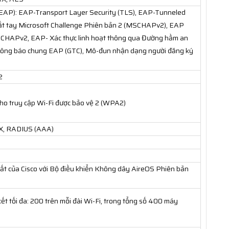
g (EAP): EAP-Transport Layer Security (TLS), EAP-Tunneled
bắt tay Microsoft Challenge Phiên bản 2 (MSCHAPv2), EAP
CHAPv2, EAP- Xác thực linh hoạt thông qua Đường hầm an
hông báo chung EAP (GTC), Mô-đun nhận dạng người đăng ký
2
ho truy cập Wi-Fi được bảo vệ 2 (WPA2)
.1X, RADIUS (AAA)
 của Cisco với Bộ điều khiển Không dây AireOS Phiên bản
ết tối đa: 200 trên mỗi đài Wi-Fi, trong tổng số 400 máy