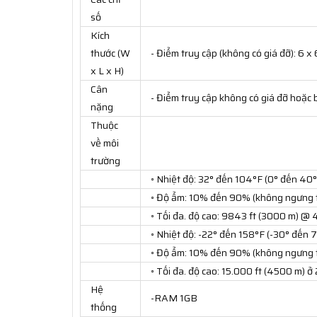
số
Kích
thước (W
- Điểm truy cập (không có giá đỡ): 6 x 
x L x H)
Cân
- Điểm truy cập không có giá đỡ hoặc 
nặng
Thuộc
về môi
trường
◦ Nhiệt độ: 32° đến 104°F (0° đến 40°
◦ Độ ẩm: 10% đến 90% (không ngưng 
◦ Tối đa. độ cao: 9843 ft (3000 m) @
◦ Nhiệt độ: -22° đến 158°F (-30° đến 
◦ Độ ẩm: 10% đến 90% (không ngưng 
◦ Tối đa. độ cao: 15.000 ft (4500 m) ở
Hệ
-RAM 1GB
thống