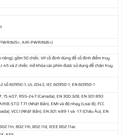
t
IR-PWRINJ5=, AIR-PWRINJ6=)
riêng), gồm 50 chiếc. Vít cố định dùng để cố định điểm truy
RJ-45 và 2 chiếc. mở khóa các phím được sử dụng để chặn truy
.2 số 60950-1, UL 2043, IEC 60950-1, EN 60950-1
47, 15.407, RSS-247 (Canada), EN 300.328, EN 301.893
ARIB-STD T71 (Nhật Bản), EMI và độ nhạy (Loại B), FCC
ada), VCCI (Nhật Bản), EN 301.489-1 và -17 (Châu Âu), EN
802.11n, 802.11h, 802.11d, IEEE 802.11ac
1X, AES