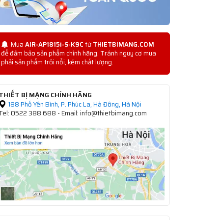
Mua
AIR-AP1815i-S-K9C
từ
THIETBIMANG.COM
để đảm bảo sản phẩm chính hãng. Tránh nguy cơ mua
phải sản phẩm trôi nổi, kém chất lượng.
THIẾT BỊ MẠNG CHÍNH HÃNG
188 Phố Yên Bình, P. Phúc La, Hà Đông, Hà Nội
Tel: 0522 388 688 - Email: info@thietbimang.com