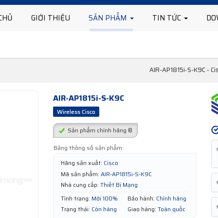
CHỦ
GIỚI THIỆU
SẢN PHẨM
TIN TỨC
DO
AIR-AP1815i-S-K9C - Ci
AIR-AP1815i-S-K9C
Wireless Cisco
Sản phẩm chính hãng ®
Bảng thông số sản phẩm:
Hãng sản xuất:
Cisco
Mã sản phẩm:
AIR-AP1815i-S-K9C
Nhà cung cấp:
Thiết Bị Mạng
Tình trạng:
Mới 100%
Bảo hành:
Chính hãng
Trạng thái:
Còn hàng
Giao hàng:
Toàn quốc