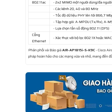
802.11ac
- 2x2 MIMO một người dùng/đa người 
- Các kênh 20, 40 và 80 MHz
- Tốc độ dữ liệu PHY lên tới 866,7 M
- Tập hợp gói: A-MPDU (Tx/Rx), A-M
- Lựa chọn tần số động 802.11 (DFS)
Cổng
- Xác thực với bộ lọc 802.1X hoặc MAC
Ethernet
Phân phối và Báo giá
AIR-AP1815i-S-K9C
- Cisco Ai
pháp hoàn hảo cho các mạng vừa và nhỏ, mang đến đầ