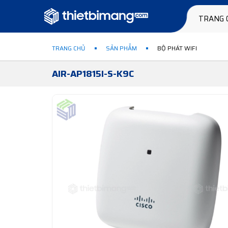
TRANG 
TRANG CHỦ
SẢN PHẨM
BỘ PHÁT WIFI
AIR-AP1815I-S-K9C