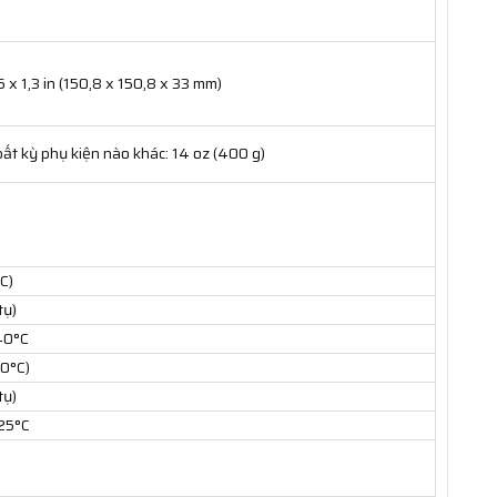
6 x 1,3 in (150,8 x 150,8 x 33 mm)
bất kỳ phụ kiện nào khác: 14 oz (400 g)
C)
tụ)
 40°C
70°C)
tụ)
 25°C