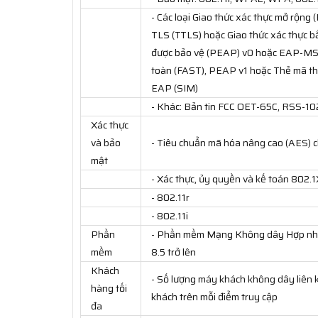
- Các loại Giao thức xác thực mở rộn
TLS (TTLS) hoặc Giao thức xác thực 
được bảo vệ (PEAP) v0 hoặc EAP-MS
toàn (FAST), PEAP v1 hoặc Thẻ mã t
EAP (SIM)
- Khác: Bản tin FCC OET-65C, RSS-10
Xác thực
và bảo
- Tiêu chuẩn mã hóa nâng cao (AES) c
mật
- Xác thực, ủy quyền và kế toán 802
- 802.11r
- 802.11i
Phần
- Phần mềm Mạng Không dây Hợp nhất
mềm
8.5 trở lên
Khách
- Số lượng máy khách không dây liên k
hàng tối
khách trên mỗi điểm truy cập
đa