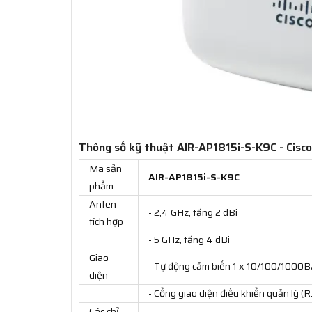
Thông số kỹ thuật AIR-AP1815i-S-K9C - Cisco
Mã sản
AIR-AP1815i-S-K9C
phẩm
Anten
- 2,4 GHz, tăng 2 dBi
tích hợp
- 5 GHz, tăng 4 dBi
Giao
- Tự động cảm biến 1 x 10/100/1000B
diện
- Cổng giao diện điều khiển quản lý (R
Các chỉ