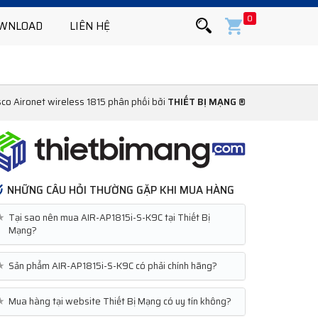
0
WNLOAD
LIÊN HỆ
sco Aironet wireless 1815 phân phối bởi
THIẾT BỊ MẠNG ®
NHỮNG CÂU HỎI THƯỜNG GẶP KHI MUA HÀNG
★
Tại sao nên mua AIR-AP1815i-S-K9C tại Thiết Bị
Mạng?
★
Sản phẩm AIR-AP1815i-S-K9C có phải chính hãng?
★
Mua hàng tại website Thiết Bị Mạng có uy tín không?