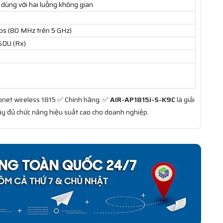
dùng với hai luồng không gian
bps (80 MHz trên 5 GHz)
SDU (Rx)
ronet wireless 1815 ✅ Chính hãng. ✅
AIR-AP1815i-S-K9C
là giải
y đủ chức năng hiệu suất cao cho doanh nghiệp.