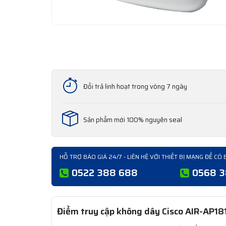
Đổi trả linh hoạt trong vòng 7 ngày
Sản phẩm mới 100% nguyên seal
HỖ TRỢ BÁO GIÁ 24/7 - LIÊN HỆ VỚI THIẾT BỊ MẠNG ĐỂ CÓ 
0522 388 688
0568 
Điểm truy cập không dây Cisco AIR-AP181