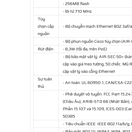
- 256MB flash
- lõi tứ 710 MHz
Tùy
chọn cấp
- Bộ chuyển mạch Ethernet 802.3af/a
nguồn
- Bộ phun nguồn Cisco tùy chọn (A
Rút điện
- 8,3W (tối đa, trên PoE)
- Bộ bảo mật vật lý: AIR-SEC-50= (bán 
cập vào giá treo tường, 50 chiếc. Mũ 
cập vật lý vào cổng Ethernet
Sự tuân
- An toàn: UL 60950-1, CAN/CSA-C22
thủ
- Phê duyệt vô tuyến: FCC Part 15.2
(Châu Âu), ARIB-STD 66 (Nhật Bản), 
Phần 15.107 và 15.109, ICES-003 (Can
50385
- Tiêu chuẩn IEEE: IEEE 802.11a/b/g, 
- Bảo mật: 802.11i, WPA2, WPA, 802.