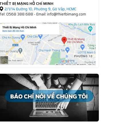
THIẾT BỊ MẠNG HỒ CHÍ MINH
2/1/14 Đường 10, Phường 9, Gò Vấp, HCMC
Tel: 0568 388 688 - Email: info@thietbimang.com