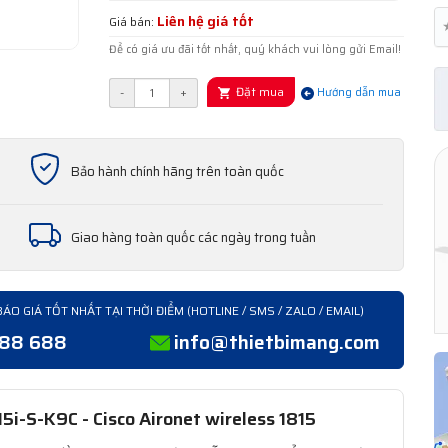
Liên hệ giá tốt
Giá bán:
Để có giá ưu đãi tốt nhất, quý khách vui lòng gửi Email!
Đặt mua
-
+
Hướng dẫn mua
Bảo hành chính hãng trên toàn quốc
Giao hàng toàn quốc các ngày trong tuần
BÁO GIÁ TỐT NHẤT TẠI THỜI ĐIỂM (HOTLINE / SMS / ZALO / EMAIL)
388 688
info@thietbimang.com
5i-S-K9C - Cisco Aironet wireless 1815