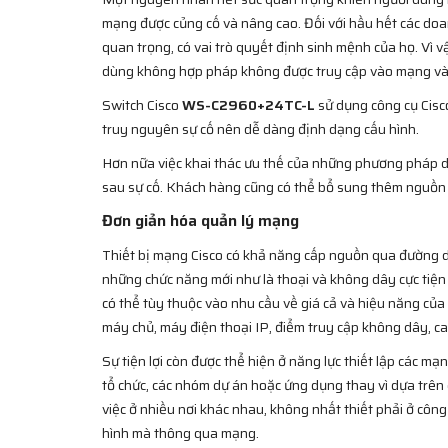
mạng được củng cố và nâng cao. Đối với hầu hết các doan
quan trọng, có vai trò quyết định sinh mệnh của họ. Vì 
dùng không hợp pháp không được truy cập vào mạng và d
Switch Cisco
WS-C2960+24TC-L
sử dụng công cụ Cisco
truy nguyên sự cố nên dễ dàng định dạng cấu hình.
Hơn nữa việc khai thác ưu thế của những phương pháp d
sau sự cố. Khách hàng cũng có thể bổ sung thêm nguồn 
Đơn giản hóa quản lý mạng
Thiết bị mạng Cisco có khả năng cấp nguồn qua đường d
những chức năng mới như là thoại và không dây cực tiện l
có thể tùy thuộc vào nhu cầu về giá cả và hiệu năng của
máy chủ, máy điện thoại IP, điểm truy cập không dây, ca
Sự tiện lợi còn được thể hiện ở năng lực thiết lập các m
tổ chức, các nhóm dự án hoặc ứng dụng thay vì dựa trên c
việc ở nhiều nơi khác nhau, không nhất thiết phải ở công t
hình mà thông qua mạng.