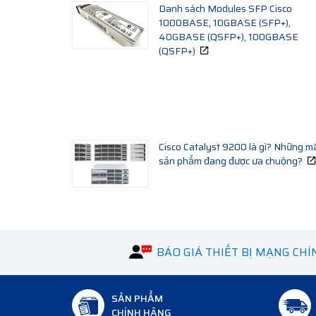
Danh sách Modules SFP Cisco
1000BASE, 10GBASE (SFP+),
40GBASE (QSFP+), 100GBASE
(QSFP+)
Cisco Catalyst 9200 là gì? Những m
sản phẩm đang được ưa chuộng?
BÁO GIÁ THIẾT BỊ MẠNG CH
SẢN PHẨM
CHÍNH HÃNG