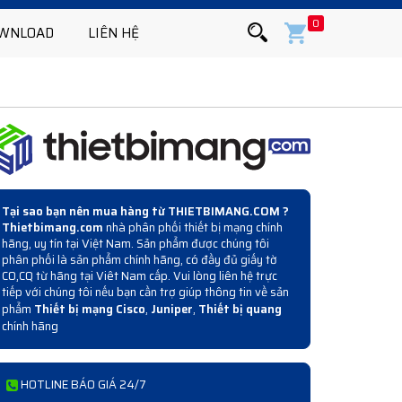
0
WNLOAD
LIÊN HỆ
Tại sao bạn nên mua hàng từ THIETBIMANG.COM ?
Thietbimang.com
nhà phân phối thiết bị mạng chính
hãng, uy tín tại Việt Nam. Sản phẩm được chúng tôi
phân phối là sản phẩm chính hãng, có đầy đủ giấy tờ
CO,CQ từ hãng tại Viêt Nam cấp. Vui lòng liên hệ trực
tiếp với chúng tôi nếu bạn cần trợ giúp thông tin về sản
phẩm
Thiết bị mạng Cisco
,
Juniper
,
Thiết bị quang
chính hãng
HOTLINE BÁO GIÁ 24/7