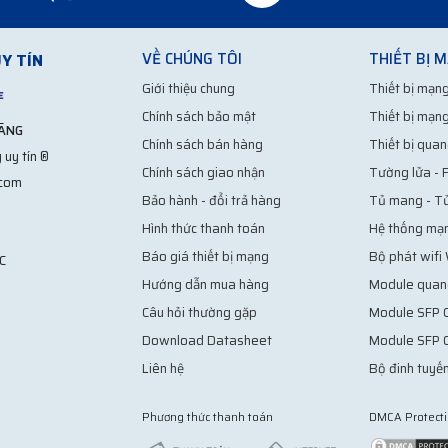
VỀ CHÚNG TÔI
THIẾT BỊ 
Y TÍN
Giới thiệu chung
Thiết bị mạng
Chính sách bảo mật
Thiết bị mạng
HÃNG
Chính sách bán hàng
Thiết bị quan
 uy tín ®
Chính sách giao nhận
Tường lửa - F
.com
Bảo hành - đổi trả hàng
Tủ mang - T
Hình thức thanh toán
Hệ thống mạ
Báo giá thiết bị mạng
Bộ phát wifi
C
Hướng dẫn mua hàng
Module quan
Câu hỏi thường gặp
Module SFP C
Download Datasheet
Module SFP 
Liên hệ
Bộ đinh tuyến
Phương thức thanh toán
DMCA Protect