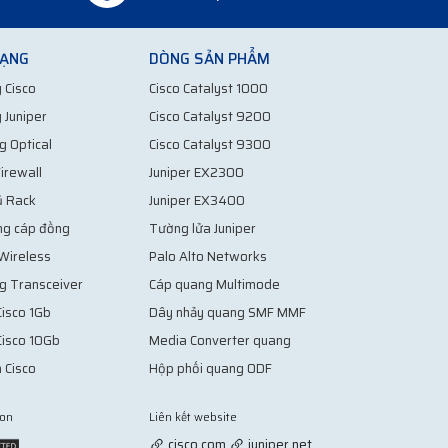
MẠNG
DÒNG SẢN PHẨM
 Cisco
Cisco Catalyst 1000
 Juniper
Cisco Catalyst 9200
g Optical
Cisco Catalyst 9300
irewall
Juniper EX2300
ủ Rack
Juniper EX3400
ng cáp đồng
Tường lửa Juniper
 Wireless
Palo Alto Networks
g Transceiver
Cáp quang Multimode
isco 1Gb
Dây nhảy quang SMF MMF
Cisco 10Gb
Media Converter quang
 Cisco
Hộp phối quang ODF
ion
Liên kết website
Vợt Pickleball
cisco.com
juniper.net