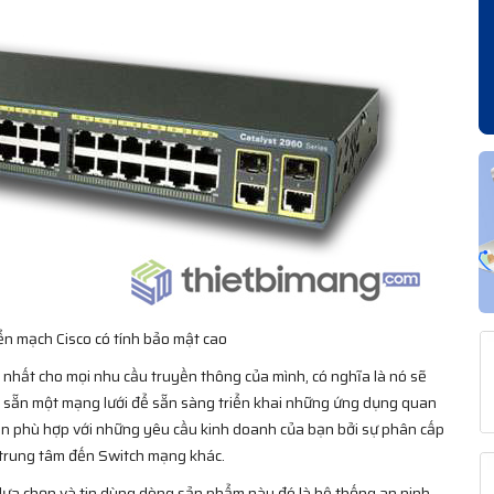
ển mạch Cisco có tính bảo mật cao
 nhất cho mọi nhu cầu truyền thông của mình, có nghĩa là nó sẽ
ó sẵn một mạng lưới để sẵn sàng triển khai những ứng dụng quan
in phù hợp với những yêu cầu kinh doanh của bạn bởi sự phân cấp
từ trung tâm đến Switch mạng khác.
ựa chọn và tin dùng dòng sản phẩm này đó là hệ thống an ninh