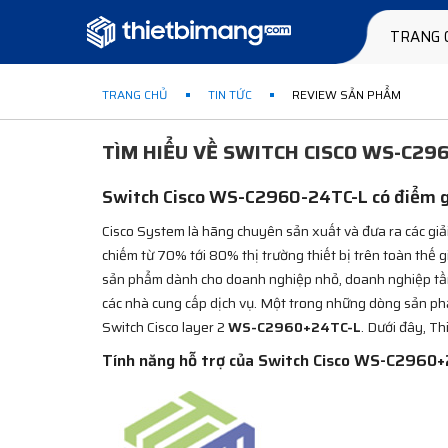
TRANG 
TRANG CHỦ
TIN TỨC
REVIEW SẢN PHẨM
TÌM HIỂU VỀ SWITCH CISCO WS-C29
Switch Cisco WS-C2960-24TC-L có điểm gì
Cisco System là hãng chuyên sản xuất và đưa ra các g
chiếm từ 70% tới 80% thị trường thiết bị trên toàn thế
sản phẩm dành cho doanh nghiệp nhỏ, doanh nghiệp tầ
các nhà cung cấp dịch vụ. Một trong những dòng sản ph
Switch Cisco layer 2
WS-C2960+24TC-L
. Dưới đây, T
Tính năng hỗ trợ của Switch Cisco WS-C2960