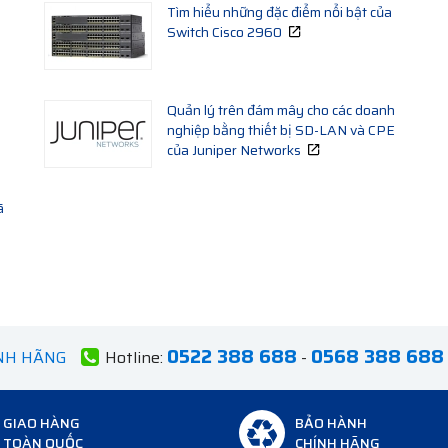
Tìm hiểu những đặc điểm nổi bật của
Switch Cisco 2960
Quản lý trên đám mây cho các doanh
nghiệp bằng thiết bị SD-LAN và CPE
của Juniper Networks
ã
0522 388 688
0568 388 688
ÍNH HÃNG
Hotline:
-
GIAO HÀNG
BẢO HÀNH
TOÀN QUỐC
CHÍNH HÃNG