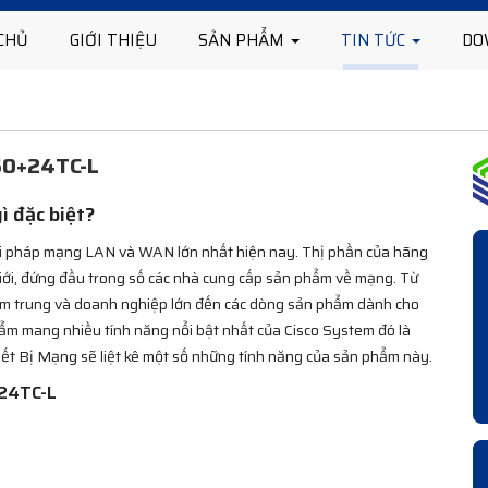
CHỦ
GIỚI THIỆU
SẢN PHẨM
TIN TỨC
DO
60+24TC-L
 đặc biệt?
iải pháp mạng LAN và WAN lớn nhất hiện nay. Thị phần của hãng
 giới, đứng đầu trong số các nhà cung cấp sản phẩm về mạng. Từ
m trung và doanh nghiệp lớn đến các dòng sản phẩm dành cho
ẩm mang nhiều tính năng nổi bật nhất của Cisco System đó là
hiết Bị Mạng sẽ liệt kê một số những tính năng của sản phẩm này.
+24TC-L