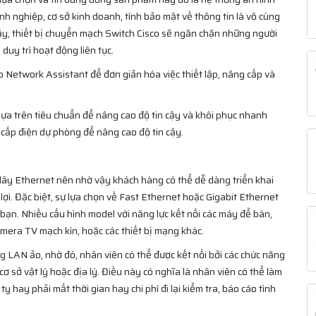
h nghiệp, cơ sở kinh doanh, tính bảo mật về thông tin là vô cùng
vậy, thiết bị chuyển mạch Switch Cisco sẽ ngăn chặn những người
uy trì hoạt động liên tục.
 Network Assistant để đơn giản hóa việc thiết lập, nâng cấp và
ựa trên tiêu chuẩn để nâng cao độ tin cậy và khôi phục nhanh
cấp điện dự phòng để nâng cao độ tin cậy.
ây Ethernet nên nhờ vậy khách hàng có thể dễ dàng triển khai
ợi. Đặc biệt, sự lựa chọn về Fast Ethernet hoặc Gigabit Ethernet
 bạn. Nhiều cấu hình model với năng lực kết nối các máy để bàn,
mera TV mạch kín, hoặc các thiết bị mạng khác.
ạng LAN ảo, nhờ đó, nhân viên có thể được kết nối bởi các chức năng
ơ sở vật lý hoặc địa lý. Điều này có nghĩa là nhân viên có thể làm
y hay phải mất thời gian hay chi phí đi lại kiểm tra, báo cáo tình