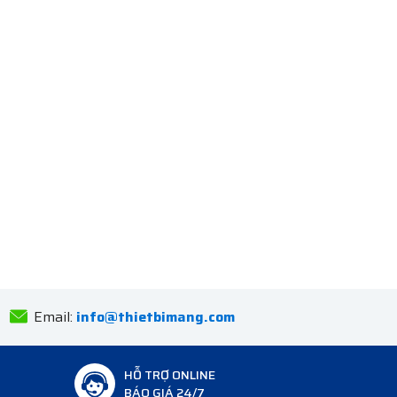
Email:
info@thietbimang.com
HỖ TRỢ ONLINE
BÁO GIÁ 24/7