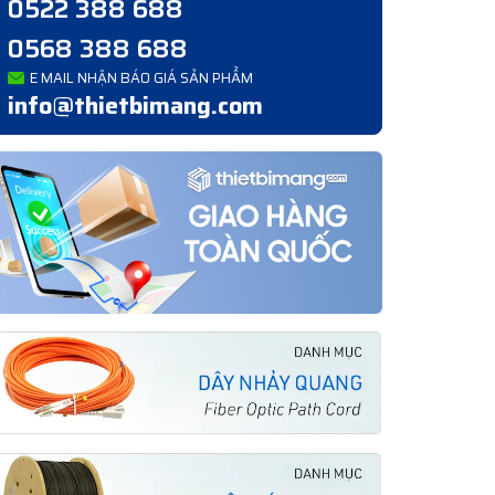
0522 388 688
0568 388 688
E MAIL NHẬN BÁO GIÁ SẢN PHẨM
info@thietbimang.com