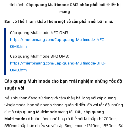
Hình ảnh:
Cáp quang Multimode OM3 phân phối bởi thiết bị
mạng
Bạn có thể tham khảo thêm một số sản phẩm nổi bật như:
Cáp quang Multimode 4FO OM3:
https://thietbimang.com/Cap-quang-Multimode-4FO-
OM3.html
Cáp quang Multimode 8FO OM3:
https://thietbimang.com/Cap-quang-Multimode-8FO-
OM3.html
Cáp quang Multimode cho bạn trải nghiệm những tốc độ
tuyệt vời
Nếu như bạn đang sử dụng và cảm thấy hài lòng với cáp quang
Singlemode, bạn sẽ nhanh chóng quên đi điều đó với tốc độ, những
gì mà
cáp quang Multimode
mang tới.
Dây cáp quang
Multimode
có bước sóng nhỏ hay có thể nói là thấp chỉ 780nm,
850nm thấp hơn nhiều so với cáp Singlemode 1310nm, 1550nm. Sở