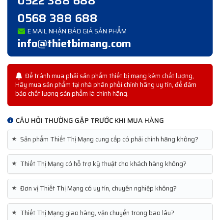
0522 388 688
0568 388 688
E MAIL NHẬN BÁO GIÁ SẢN PHẨM
info@thietbimang.com
Để tránh mua phải sản phẩm thiết bị mạng kém chất lượng,
Hãy mua sản phẩm tại nhà phân phối chính hãng uy tín, để đảm
bảo chất lượng sản phẩm là chính hãng.
CÂU HỎI THƯỜNG GẶP TRƯỚC KHI MUA HÀNG
★
Sản phẩm Thiết Thị Mạng cung cấp có phải chính hãng không?
★
Thiết Thị Mạng có hỗ trợ kỹ thuật cho khách hàng không?
★
Đơn vị Thiết Thị Mạng có uy tín, chuyên nghiệp không?
★
Thiết Thị Mạng giao hàng, vận chuyển trong bao lâu?