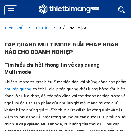
Toggle
navigation
TRANG CHỦ
TIN TỨC
GIẢI PHÁP MẠNG
CÁP QUANG MULTIMODE GIẢI PHÁP HOÀN
HẢO CHO DOANH NGHIỆP
Tìm hiểu chi tiết thông tin về cáp quang
Multimode
Thiết bị mạng thương hiệu được biến đến với những dòng sản phẩm
dây cáp quang
, thiết bị - giải pháp quang chất lượng hàng đầu hiện
đang là sự lựa chọn, đối tác bền vững với các doanh nghiệp trong và
ngoài nước. Các sản phẩm của như làn gió mới mang tới cho quý
khách hàng những giá trị đích thực giúp cải thiện công suất và tiết
kiệm chi phí đáng kể. Một trong những cái tên được ưu ái phải nói tới
chính là
cáp quang Multimode
, xu hướng của thời đại. Loại cáp