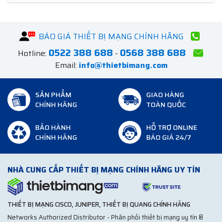
BÁO GIÁ THIẾT BỊ MẠNG CHÍNH HÃNG
0522 388 688
0568 388 688
Hotline:
-
Email:
info@thietbimang.com
SẢN PHẨM
GIAO HÀNG
CHÍNH HÃNG
TOÀN QUỐC
BẢO HÀNH
HỖ TRỢ ONLINE
CHÍNH HÃNG
BÁO GIÁ 24/7
NHÀ CUNG CẤP THIẾT BỊ MẠNG CHÍNH HÃNG UY TÍN
THIẾT BỊ MẠNG CISCO, JUNIPER, THIẾT BỊ QUANG CHÍNH HÃNG
Networks Authorized Distributor - Phân phối thiết bị mạng uy tín ®