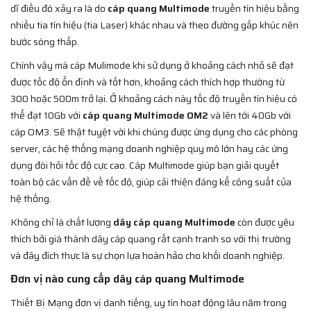
dĩ điều đó xảy ra là do
cáp quang Multimode
truyền tín hiệu bằng
nhiều tia tín hiệu (tia Laser) khác nhau và theo đường gấp khúc nên
bước sóng thấp.
Chính vậy mà cáp Mulimode khi sử dụng ở khoảng cách nhỏ sẽ đạt
được tốc độ ổn định và tốt hơn, khoảng cách thích hợp thường từ
300 hoặc 500m trở lại. Ở khoảng cách này tốc độ truyền tín hiệu có
thể đạt 10Gb với
cáp quang Multimode OM2
và lên tới 40Gb với
cáp OM3. Sẽ thật tuyệt vời khi chúng được ứng dụng cho các phòng
server, các hệ thống mạng doanh nghiệp quy mô lớn hay các ứng
dụng đòi hỏi tốc độ cực cao. Cáp Multimode giúp bạn giải quyết
toàn bộ các vấn đề về tốc độ, giúp cải thiện đáng kể công suất của
hệ thống.
Không chỉ là chất lượng
dây cáp quang Multimode
còn được yêu
thích bởi giá thành dây cáp quang rất cạnh tranh so với thị trường
và đây đích thực là sự chọn lựa hoàn hảo cho khối doanh nghiệp.
Đơn vị nào cung cấp dây cáp quang Multimode
Thiết Bị Mạng đơn vị danh tiếng, uy tín hoạt động lâu năm trong