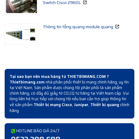
Switch Cisco 2960L
Thông tin tổng quang module quang
Tại sao bạn nên mua hàng từ THIETBIMANG.COM ?
Thietbimang.com
nhà phân phối thiết bị mạng chính hãng, uy tín
tại Việt Nam. Sản phẩm được chúng tôi phân phối là sản phẩm
chính hãng, có đầy đủ giấy tờ CO,CQ từ hãng tại Viêt Nam cấp. Vui
lòng liên hệ trực tiếp với chúng tôi nếu bạn cần trợ giúp thông tin
về sản phẩm
Thiết bị mạng Cisco
,
Juniper
,
Thiết bị quang
chính
hãng
HOTLINE BÁO GIÁ 24/7