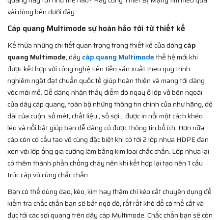
quang này tốt như thế nào? Hãy cùng Thiết Bị Mạng tìm hiểu qua
vài dòng bên dưới đây.
Cáp quang Multimode sự hoàn hảo tới từ thiết kế
Kế thừa những chi tiết quan trọng trong thiết kế của dòng
cáp
quang Multimode
, dây
cáp quang Multimode
thế hệ mới khi
được kết hợp với công nghệ tiên tiến sản xuất theo quy trình
nghiêm ngặt đạt chuẩn quốc tế giúp hoàn thiện và mang tới dáng
vóc mới mẻ. Dễ dàng nhận thấy điểm đó ngay ở lớp vỏ bên ngoài
của dây cáp quang, toàn bộ những thông tin chính của như hãng, độ
dài của cuộn, số mét, chất liệu , số sợi… được in nổi một cách khéo
léo và nổi bật giúp bạn dễ dàng có được thông tin bổ ích. Hơn nữa
cáp còn có cấu tạo vô cùng đặc biệt khi có tới 2 lớp nhựa HDPE đan
xen với lớp ống gia cường làm bằng kim loại chắc chắn. Lớp nhựa lại
có thêm thành phần chống cháy nên khi kết hợp lại tạo nên 1 cấu
trúc cáp vô cùng chắc chắn.
Bạn có thể dùng dao, kéo, kìm hay thậm chí kéo cắt chuyên dụng để
kiểm tra chắc chắn bạn sẽ bất ngờ đó, rất rất khó để có thể cắt và
đục tới các sợi quang trên dây cáp Multimode. Chắc chắn bạn sẽ còn