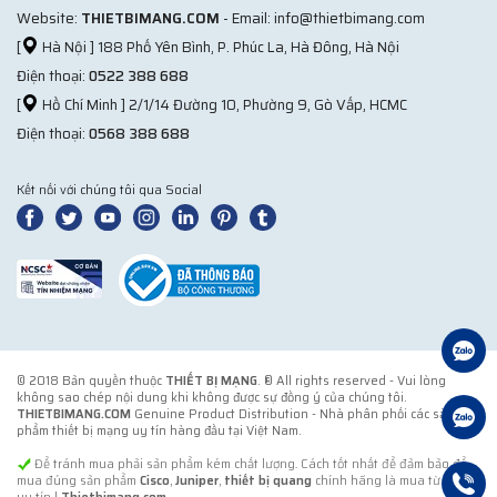
Website:
THIETBIMANG.COM
- Email: info@thietbimang.com
[
Hà Nội ] 188 Phố Yên Bình, P. Phúc La, Hà Đông, Hà Nội
Điện thoại:
0522 388 688
[
Hồ Chí Minh ] 2/1/14 Đường 10, Phường 9, Gò Vấp, HCMC
Điện thoại:
0568 388 688
Kết nối với chúng tôi qua Social
© 2018 Bản quyền thuộc
THIẾT BỊ MẠNG
. ® All rights reserved - Vui lòng
không sao chép nội dung khi không được sự đồng ý của chúng tôi.
THIETBIMANG.COM
Genuine Product Distribution - Nhà phân phối các sản
phẩm thiết bị mạng uy tín hàng đầu tại Việt Nam.
Để tránh mua phải sản phẩm kém chất lượng. Cách tốt nhất để đảm bảo để
mua đúng sản phẩm
Cisco
,
Juniper
,
thiết bị quang
chính hãng là mua từ đơn vị