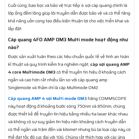
Cuối cùng, bao bọc và bảo vệ trực tiếp 4 sợi cáp quang chính là
lớp ống đềm lỏng giúp lõi truyền dẫn được bảo vệ và có thể tăng
khả năng uốn cong tạo điều kiện thuận lợi cho việc triển khai và
lắp đặt.
Cáp quang 4FO AMP OM3 Multi mode hoạt động như
nào?
Được sản xuất tuân theo các tiêu chuẩn quốc tế về tính an toàn
kĩ thuật và quy trình kiểm tra nghiêm ngặt,
cáp sợi quang AMP
4 core Multimode OM3
có thể truyền tín hiệu ở khoảng cách
ngắn và cao hơn rất nhiều lần so với cáp quang amp
Singlemode và thậm chí là cáp Multimode OM2.
Cáp quang AMP 4 sợi Multi mode OM3
hãng COMMSCOPE
này hoạt động ở khoảng bước sóng 750nm và 850nm, chúng
được thiết kế để truyền tín hiệu bằng nhiều tia laser khác nhau
và không có sự suy giảm tín hiệu nên khoảng cách truyền dẫn
có thể ngắn vài trăm đến vài kilomet nhưng bù lại loại cáp này có
thể đạt tốc độ cực đại với 10G. Chúng rất thích hợp với các ứng