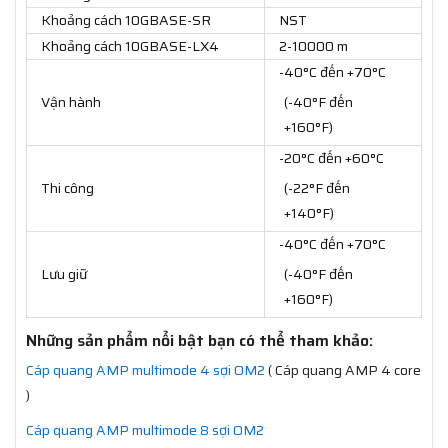
Khoảng cách 10GBASE-SR
NST
Khoảng cách 10GBASE-LX4
2-10000 m
-40°C đến +70°C
Vận hành
(-40°F đến
+160°F)
-20°C đến +60°C
Thi công
(-22°F đến
+140°F)
-40°C đến +70°C
Lưu giữ
(-40°F đến
+160°F)
Những sản phẩm nổi bật bạn có thể tham khảo:
Cáp quang AMP multimode 4 sợi OM2
( Cáp quang AMP 4 core
)
Cáp quang AMP multimode 8 sợi OM2