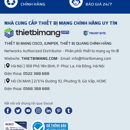
CHÍNH HÃNG
BÁO GIÁ 24/7
NHÀ CUNG CẤP THIẾT BỊ MẠNG CHÍNH HÃNG UY TÍN
THIẾT BỊ MẠNG CISCO, JUNIPER, THIẾT BỊ QUANG CHÍNH HÃNG
Networks Authorized Distributor - Phân phối thiết bị mạng uy tín ®
Website:
THIETBIMANG.COM
- Email: info@thietbimang.com
[
Hà Nội ] 188 Phố Yên Bình, P. Phúc La, Hà Đông, Hà Nội
Điện thoại:
0522 388 688
[
Hồ Chí Minh ] 2/1/14 Đường 10, Phường 9, Gò Vấp, HCMC
Điện thoại:
0568 388 688
Kết nối với chúng tôi qua Social