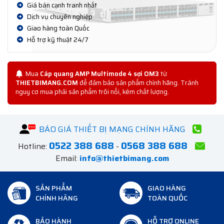
Giá bán cạnh tranh nhất
Dịch vụ chuyên nghiệp
Giao hàng toàn Quốc
Hỗ trợ kỹ thuật 24/7
Mua
Cáp quang AMP Multimode 4 sợi OM3
từ
THIETBIMANG.COM
để đảm bảo sản phẩm chính hãng. Tránh
nguy cơ mua phải sản phẩm trôi nổi, kém chất lượng.
BÁO GIÁ THIẾT BỊ MẠNG CHÍNH HÃNG
0522 388 688
0568 388 688
Hotline:
-
Email:
info@thietbimang.com
SẢN PHẨM
GIAO HÀNG
CHÍNH HÃNG
TOÀN QUỐC
BẢO HÀNH
HỖ TRỢ ONLINE