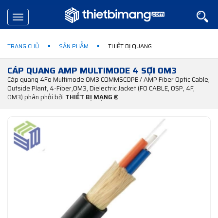
Toggle
navigation
TRANG CHỦ
SẢN PHẨM
THIẾT BỊ QUANG
CÁP QUANG AMP MULTIMODE 4 SỢI OM3
Cáp quang 4Fo Multimode OM3 COMMSCOPE / AMP Fiber Optic Cable,
Outside Plant, 4-Fiber,OM3, Dielectric Jacket (FO CABLE, OSP, 4F,
OM3) phân phối bởi
THIẾT BỊ MẠNG ®