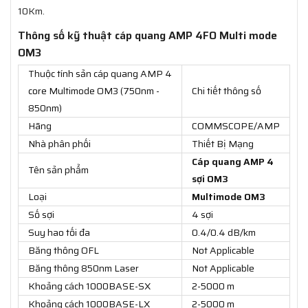
10Km.
Thông số kỹ thuật cáp quang AMP 4FO Multi mode
OM3
Thuộc tính sản cáp quang AMP 4
core Multimode OM3 (750nm -
Chi tiết thông số
850nm)
Hãng
COMMSCOPE/AMP
Nhà phân phối
Thiết Bị Mạng
Cáp quang AMP 4
Tên sản phẩm
sợi OM3
Loại
Multimode OM3
Số sợi
4 sợi
Suy hao tối đa
0.4/0.4 dB/km
Băng thông OFL
Not Applicable
Băng thông 850nm Laser
Not Applicable
Khoảng cách 1000BASE-SX
2-5000 m
Khoảng cách 1000BASE-LX
2-5000 m