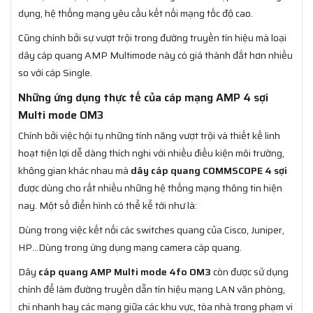
dụng, hệ thống mạng yêu cầu kết nối mạng tốc độ cao.
Cũng chính bởi sự vượt trội trong đường truyền tín hiệu mà loại
dây cáp quang AMP Multimode này có giá thành đắt hơn nhiều
so với cáp Single.
Những ứng dụng thực tế của cáp mạng AMP 4 sợi
Multi mode OM3
Chính bởi việc hội tụ những tính năng vượt trội và thiết kế linh
hoạt tiện lợi dễ dàng thích nghi với nhiều điều kiện môi trường,
không gian khác nhau mà
dây cáp quang COMMSCOPE 4 sợi
được dùng cho rất nhiều những hệ thống mạng thông tin hiện
nay. Một số điển hình có thể kể tới như là:
Dùng trong việc kết nối các switches quang của Cisco, Juniper,
HP…Dùng trong ứng dụng mạng camera cáp quang.
Dây
cáp quang AMP Multi mode 4fo OM3
còn được sử dụng
chính để làm đường truyền dẫn tín hiệu mạng LAN văn phòng,
chi nhanh hay các mạng giữa các khu vực, tòa nhà trong phạm vi