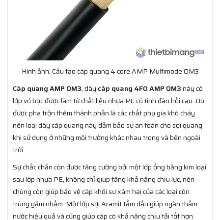
Hình ảnh: Cấu tạo cáp quang 4 core AMP Multimode OM3
Cáp quang AMP OM3
, dây
cáp quang 4FO AMP OM3
này có
lớp vỏ bọc được làm từ chất liệu nhựa PE có tính đàn hồi cao. Do
được pha trộn thêm thành phần là các chất phụ gia khó cháy
nên loại dây cáp quang này đảm bảo sự an toàn cho sợi quang
khi sử dụng ở những môi trường khác nhau trong và bên ngoài
trời.
Sự chắc chắn còn được tăng cường bởi một lớp ống bằng kim loại
sau lớp nhựa PE, không chỉ giúp tăng khả năng chịu lực, nén
chúng còn giúp bảo vệ cáp khỏi sự xâm hại của các loại côn
trùng gặm nhấm. Một lớp sợi Aramit tẩm dầu giúp ngăn thấm
nước hiệu quả và cũng giúp cáp có khả năng chịu tải tốt hơn.