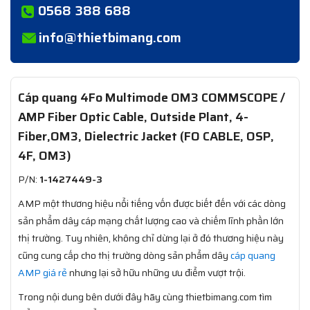
0568 388 688
info@thietbimang.com
Cáp quang 4Fo Multimode OM3 COMMSCOPE /
AMP Fiber Optic Cable, Outside Plant, 4-
Fiber,OM3, Dielectric Jacket (FO CABLE, OSP,
4F, OM3)
P/N:
1-1427449-3​
AMP một thương hiệu nổi tiếng vốn được biết đến với các dòng
sản phẩm dây cáp mạng chất lượng cao và chiếm lĩnh phần lớn
thị trường. Tuy nhiên, không chỉ dừng lại ở đó thương hiệu này
cũng cung cấp cho thị trường dòng sản phẩm dây
cáp quang
AMP giá rẻ
nhưng lại sở hữu những ưu điểm vượt trội.
Trong nội dung bên dưới đây hãy cùng thietbimang.com tìm