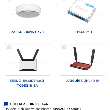
cAPGi-5HaxD2HaxD
RB941-2nD
S53UG+5HaxD2HaxD-
L009UiGS-2HaxD-IN
TC&EG18-EA
HỎI ĐÁP - BÌNH LUẬN
(Hỏi đáp, bình luận về sản phẩm
"RB952Ui-5ac2nD")