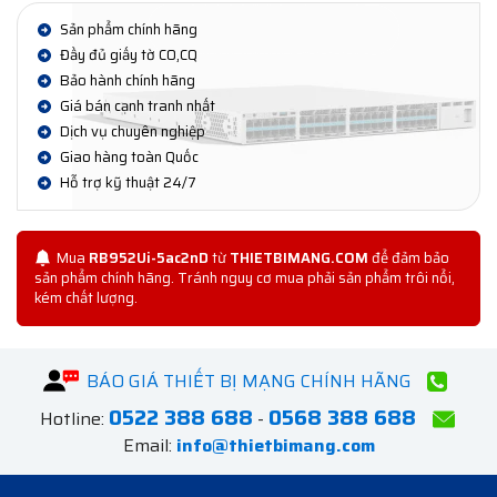
Sản phẩm chính hãng
Đầy đủ giấy tờ CO,CQ
Bảo hành chính hãng
Giá bán cạnh tranh nhất
Dịch vụ chuyên nghiệp
Giao hàng toàn Quốc
Hỗ trợ kỹ thuật 24/7
Mua
RB952Ui-5ac2nD
từ
THIETBIMANG.COM
để đảm bảo
sản phẩm chính hãng. Tránh nguy cơ mua phải sản phẩm trôi nổi,
kém chất lượng.
BÁO GIÁ THIẾT BỊ MẠNG CHÍNH HÃNG
0522 388 688
0568 388 688
Hotline:
-
Email:
info@thietbimang.com