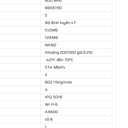
800 MHz
88E6190
5
Bộ định tuyến v7
512MB
128MB
NAND
Khoảng 200'000 giờ ở 25C
-40°C đến 70°C
574 Mbit/s
2
802.11b/g/n/ax
4
IPQ-5018
Wi-Fi 6
AX600
số 8
1