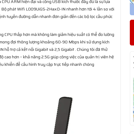
a CPU ARM hiện đại và cổng USB kích thước đầy đủ là sự lựa
. Bộ phát Wifi L009UiGS-2HaxD-IN nhanh hơn tới 4 lần so với
 định tuyến đường dẫn nhanh đơn giản đến các bộ lọc cầu phức
g CPU thấp hơn mà không làm giảm hiệu suất có thể đo lường
ể mong đợi thông lượng khoảng 60-90 Mbps khi sử dụng kích
ỗ trợ cả kết nối Gigabit và 2,5 Gigabit . Chúng tôi đã thử
ộ cao hơn – khả năng 2.5G giúp công việc của quản trị viên hệ
u khiển để cấu hình truy cập trực tiếp nhanh chóng