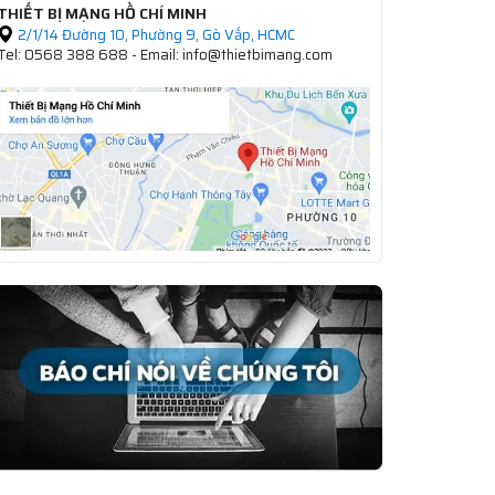
THIẾT BỊ MẠNG HỒ CHÍ MINH
2/1/14 Đường 10, Phường 9, Gò Vấp, HCMC
Tel: 0568 388 688 - Email: info@thietbimang.com