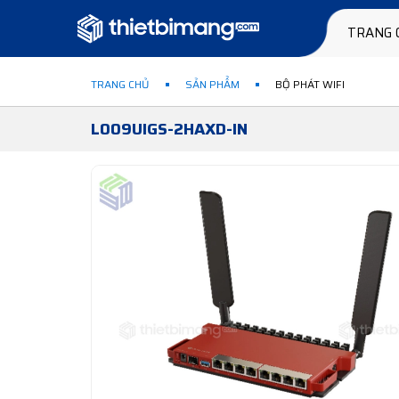
TRANG 
TRANG CHỦ
SẢN PHẨM
BỘ PHÁT WIFI
L009UIGS-2HAXD-IN