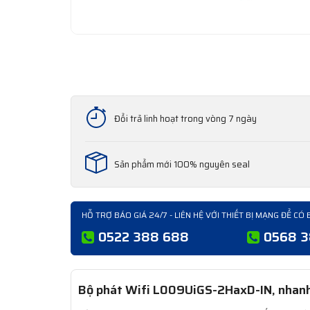
Đổi trả linh hoạt trong vòng 7 ngày
Sản phẩm mới 100% nguyên seal
HỖ TRỢ BÁO GIÁ 24/7 - LIÊN HỆ VỚI THIẾT BỊ MẠNG ĐỂ CÓ 
0522 388 688
0568 
Bộ phát Wifi L009UiGS-2HaxD-IN, nhanh 