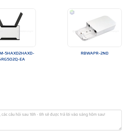
M-5HAXD2HAXD-
RBWAPR-2ND
&RG502Q-EA