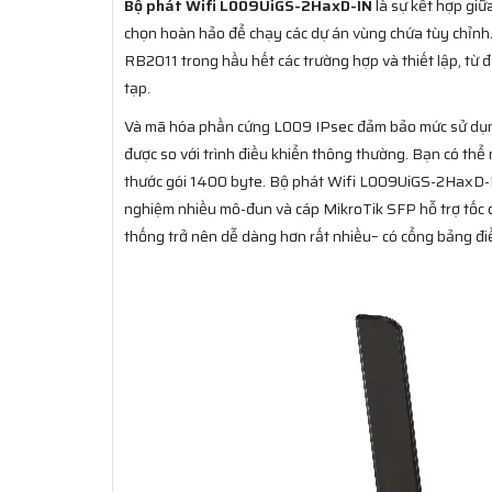
Bộ phát Wifi L009UiGS-2HaxD-IN
là sự kết hợp giữ
chọn hoàn hảo để chạy các dự án vùng chứa tùy chỉnh
RB2011 trong hầu hết các trường hợp và thiết lập, từ
tạp.
Và mã hóa phần cứng L009 IPsec đảm bảo mức sử dụn
được so với trình điều khiển thông thường. Bạn có th
thước gói 1400 byte. Bộ phát Wifi L009UiGS-2HaxD-IN h
nghiệm nhiều mô-đun và cáp MikroTik SFP hỗ trợ tốc đ
thống trở nên dễ dàng hơn rất nhiều– có cổng bảng điề