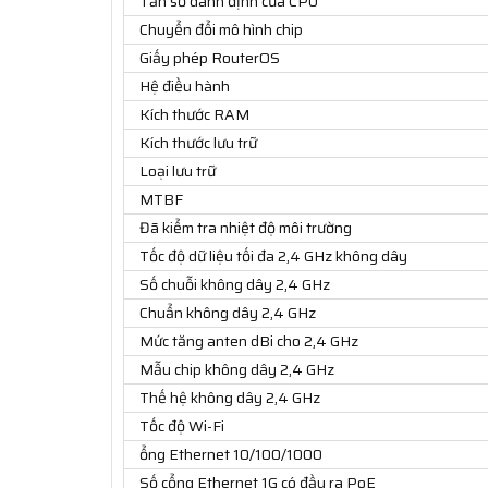
Tần số danh định của CPU
Chuyển đổi mô hình chip
Giấy phép RouterOS
Hệ điều hành
Kích thước RAM
Kích thước lưu trữ
Loại lưu trữ
MTBF
Đã kiểm tra nhiệt độ môi trường
Tốc độ dữ liệu tối đa 2,4 GHz không dây
Số chuỗi không dây 2,4 GHz
Chuẩn không dây 2,4 GHz
Mức tăng anten dBi cho 2,4 GHz
Mẫu chip không dây 2,4 GHz
Thế hệ không dây 2,4 GHz
Tốc độ Wi-Fi
ổng Ethernet 10/100/1000
Số cổng Ethernet 1G có đầu ra PoE