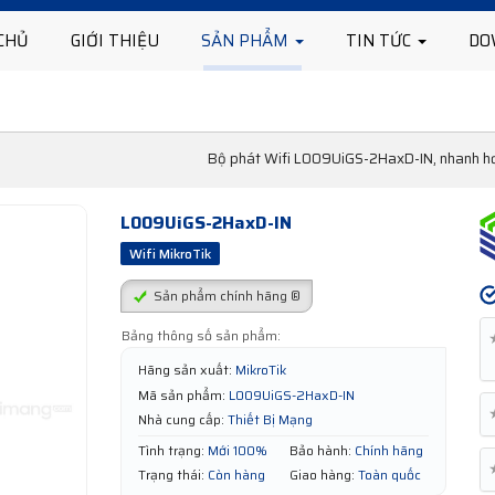
CHỦ
GIỚI THIỆU
SẢN PHẨM
TIN TỨC
DO
Bộ phát Wifi L009UiGS-2HaxD-IN, nhanh hơn
L009UiGS-2HaxD-IN
Wifi MikroTik
Sản phẩm chính hãng ®
Bảng thông số sản phẩm:
Hãng sản xuất:
MikroTik
Mã sản phẩm:
L009UiGS-2HaxD-IN
Nhà cung cấp:
Thiết Bị Mạng
Tình trạng:
Mới 100%
Bảo hành:
Chính hãng
Trạng thái:
Còn hàng
Giao hàng:
Toàn quốc