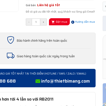
Liên hệ giá tốt
Giá bán:
Để có giá ưu đãi tốt nhất, quý khách vui lòng gửi Email!
Đặt mua
-
+
Hướng dẫn mua
Bảo hành chính hãng trên toàn quốc
Giao hàng toàn quốc các ngày trong tuần
BÁO GIÁ TỐT NHẤT TẠI THỜI ĐIỂM (HOTLINE / SMS / ZALO / EMAIL)
388 688
info@thietbimang.com
hơn tới 4 lần so với RB2011