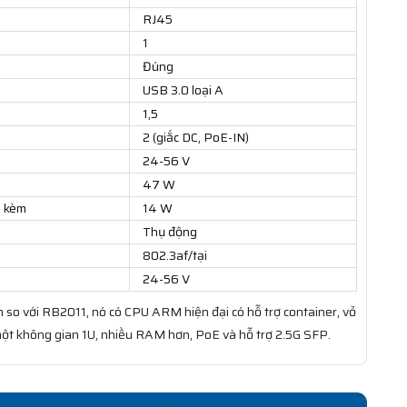
RJ45
1
Đúng
USB 3.0 loại A
1,5
2 (giắc DC, PoE-IN)
24-56 V
47 W
h kèm
14 W
Thụ động
802.3af/tại
24-56 V
so với RB2011, nó có CPU ARM hiện đại có hỗ trợ container, vỏ
 một không gian 1U, nhiều RAM hơn, PoE và hỗ trợ 2.5G SFP.