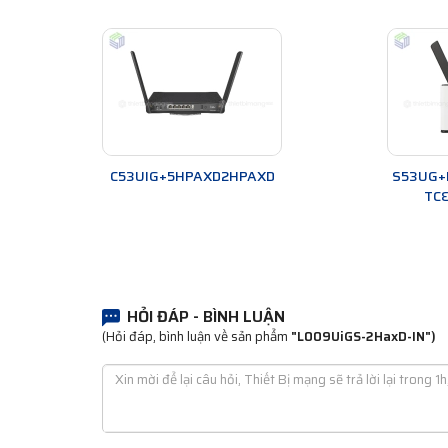
C53UIG+5HPAXD2HPAXD
S53UG+
TC
HỎI ĐÁP - BÌNH LUẬN
(Hỏi đáp, bình luận về sản phẩm
"L009UiGS-2HaxD-IN")