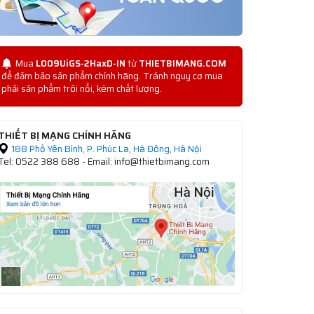
Mua
L009UiGS-2HaxD-IN
từ
THIETBIMANG.COM
để đảm bảo sản phẩm chính hãng. Tránh nguy cơ mua
phải sản phẩm trôi nổi, kém chất lượng.
THIẾT BỊ MẠNG CHÍNH HÃNG
188 Phố Yên Bình, P. Phúc La, Hà Đông, Hà Nội
Tel: 0522 388 688 - Email: info@thietbimang.com