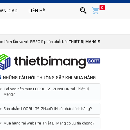
0
WNLOAD
LIÊN HỆ
 tới 4 lần so với RB2011 phân phối bởi
THIẾT BỊ MẠNG ®
NHỮNG CÂU HỎI THƯỜNG GẶP KHI MUA HÀNG
★
Tại sao nên mua L009UiGS-2HaxD-IN tại Thiết Bị
Mạng?
★
Sản phẩm L009UiGS-2HaxD-IN có phải chính hãng?
★
Mua hàng tại website Thiết Bị Mạng có uy tín không?