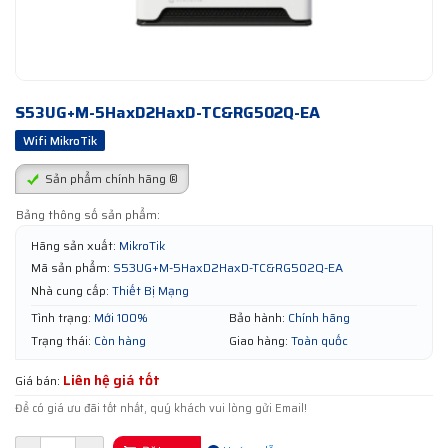
S53UG+M-5HaxD2HaxD-TC&RG502Q-EA
Wifi MikroTik
Sản phẩm chính hãng ®
Bảng thông số sản phẩm:
Hãng sản xuất:
MikroTik
Mã sản phẩm:
S53UG+M-5HaxD2HaxD-TC&RG502Q-EA
Nhà cung cấp:
Thiết Bị Mạng
Tình trạng:
Mới 100%
Bảo hành:
Chính hãng
Trạng thái:
Còn hàng
Giao hàng:
Toàn quốc
Liên hệ giá tốt
Giá bán:
Để có giá ưu đãi tốt nhất, quý khách vui lòng gửi Email!