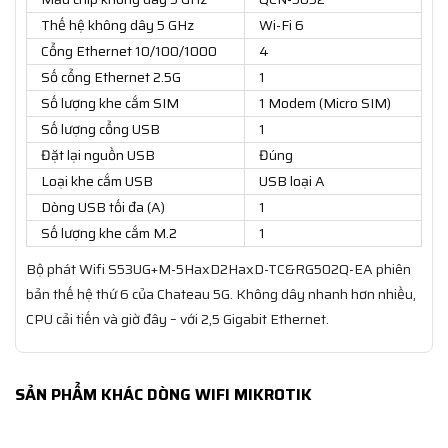
Thế hệ không dây 5 GHz
Wi-Fi 6
Cổng Ethernet 10/100/1000
4
Số cổng Ethernet 2.5G
1
Số lượng khe cắm SIM
1 Modem (Micro SIM)
Số lượng cổng USB
1
Đặt lại nguồn USB
Đúng
Loại khe cắm USB
USB loại A
Dòng USB tối đa (A)
1
Số lượng khe cắm M.2
1
Bộ phát Wifi S53UG+M-5HaxD2HaxD-TC&RG502Q-EA phiên
bản thế hệ thứ 6 của Chateau 5G. Không dây nhanh hơn nhiều,
CPU cải tiến và giờ đây – với 2,5 Gigabit Ethernet.
SẢN PHẨM KHÁC DÒNG WIFI MIKROTIK