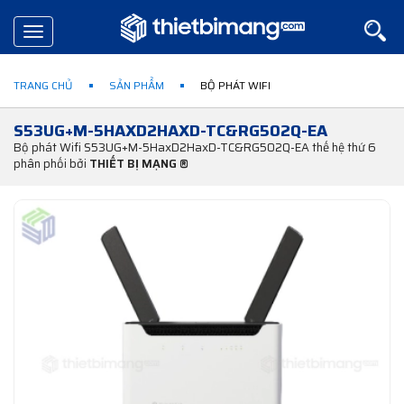
Toggle
navigation
TRANG CHỦ
SẢN PHẨM
BỘ PHÁT WIFI
S53UG+M-5HAXD2HAXD-TC&RG502Q-EA
Bộ phát Wifi S53UG+M-5HaxD2HaxD-TC&RG502Q-EA thế hệ thứ 6
phân phối bởi
THIẾT BỊ MẠNG ®