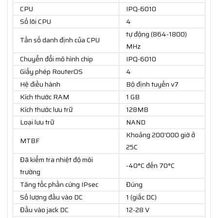
CPU
IPQ-6010
Số lõi CPU
4
tự động (864-1800)
Tần số danh định của CPU
MHz
Chuyển đổi mô hình chip
IPQ-6010
Giấy phép RouterOS
4
Hệ điều hành
Bộ định tuyến v7
Kích thước RAM
1 GB
Kích thước lưu trữ
128MB
Loại lưu trữ
NAND
Khoảng 200'000 giờ ở
MTBF
25C
Đã kiểm tra nhiệt độ môi
-40°C đến 70°C
trường
Tăng tốc phần cứng IPsec
Đúng
Số lượng đầu vào DC
1 (giắc DC)
Đầu vào jack DC
12-28 V