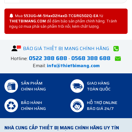
Mua
S53UG+M-5HaxD2HaxD-TC&RG502Q-EA
từ
THIETBIMANG.COM
để đảm bảo sản phẩm chính hãng. Tránh
nguy cơ mua phải sản phẩm trôi nổi, kém chất lượng.
BÁO GIÁ THIẾT BỊ MẠNG CHÍNH HÃNG
0522 388 688
0568 388 688
Hotline:
-
Email:
info@thietbimang.com
SẢN PHẨM
GIAO HÀNG
CHÍNH HÃNG
TOÀN QUỐC
BẢO HÀNH
HỖ TRỢ ONLINE
CHÍNH HÃNG
BÁO GIÁ 24/7
NHÀ CUNG CẤP THIẾT BỊ MẠNG CHÍNH HÃNG UY TÍN