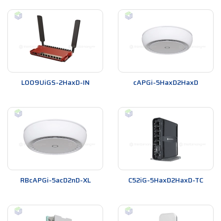
L009UiGS-2HaxD-IN
cAPGi-5HaxD2HaxD
RBcAPGi-5acD2nD-XL
C52iG-5HaxD2HaxD-TC