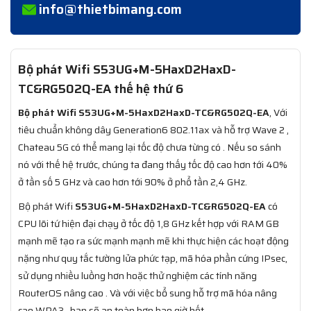
info@thietbimang.com
Bộ phát Wifi S53UG+M-5HaxD2HaxD-
TC&RG502Q-EA thế hệ thứ 6
Bộ phát Wifi S53UG+M-5HaxD2HaxD-TC&RG502Q-EA
, Với
tiêu chuẩn không dây Generation6 802.11ax và hỗ trợ Wave 2 ,
Chateau 5G có thể mang lại tốc độ chưa từng có . Nếu so sánh
nó với thế hệ trước, chúng ta đang thấy tốc độ cao hơn tới 40%
ở tần số 5 GHz và cao hơn tới 90% ở phổ tần 2,4 GHz.
Bộ phát Wifi
S53UG+M-5HaxD2HaxD-TC&RG502Q-EA
có
CPU lõi tứ hiện đại chạy ở tốc độ 1,8 GHz kết hợp với RAM GB
mạnh mẽ tạo ra sức mạnh mạnh mẽ khi thực hiện các hoạt động
nặng như quy tắc tường lửa phức tạp, mã hóa phần cứng IPsec,
sử dụng nhiều luồng hơn hoặc thử nghiệm các tính năng
RouterOS nâng cao . Và với việc bổ sung hỗ trợ mã hóa nâng
cao WPA3 , bạn sẽ an toàn hơn bao giờ hết.