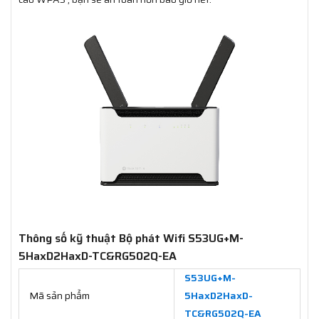
Thông số kỹ thuật Bộ phát Wifi S53UG+M-
5HaxD2HaxD-TC&RG502Q-EA
S53UG+M-
Mã sản phẩm
5HaxD2HaxD-
TC&RG502Q-EA