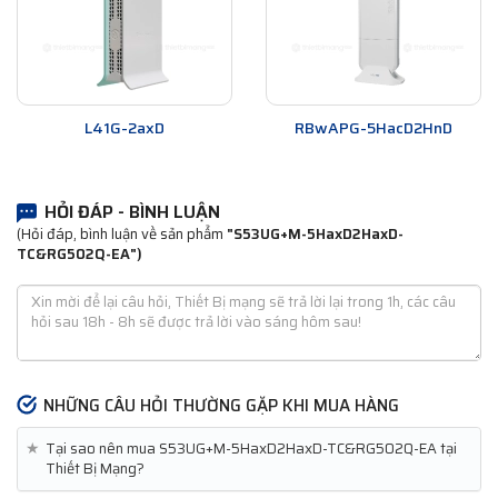
L41G-2axD
RBwAPG-5HacD2HnD
HỎI ĐÁP - BÌNH LUẬN
(Hỏi đáp, bình luận về sản phẩm
"S53UG+M-5HaxD2HaxD-
TC&RG502Q-EA")
NHỮNG CÂU HỎI THƯỜNG GẶP KHI MUA HÀNG
★
Tại sao nên mua S53UG+M-5HaxD2HaxD-TC&RG502Q-EA tại
Thiết Bị Mạng?