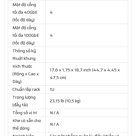
Mật độ cổng
tối đa 40GbE
4
(tốc độ dây)
Mật độ cổng
tối đa 100GbE
4
(tốc độ dây)
Thông số kỹ
thuật khung
Kích thước
17,6 x 1,75 x 18,7 inch (44,7 x 4,45 x
(Rộng x Cao x
47,5 cm)
Dày)
Chuẩn lắp rack
1U
Trọng lượng
23,15 lb (10,5 kg)
(đầy tải)
Tổng số vị trí
N / A
Khe có sẵn cho
N / A
thẻ dòng
Ngành kiến ​​
Các mặt phẳng quản lý, điều khiển và