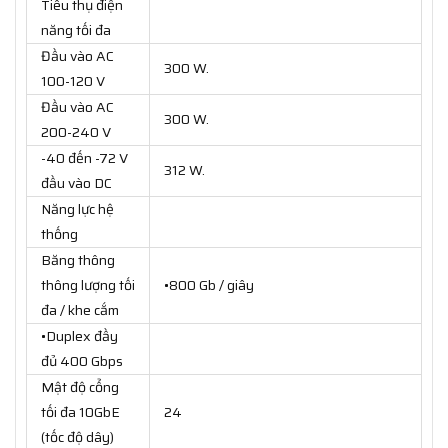
Tiêu thụ điện
năng tối đa
Đầu vào AC
300 W.
100-120 V
Đầu vào AC
300 W.
200-240 V
-40 đến -72 V
312 W.
đầu vào DC
Năng lực hệ
thống
Băng thông
thông lượng tối
•800 Gb / giây
đa / khe cắm
•Duplex đầy
đủ 400 Gbps
Mật độ cổng
tối đa 10GbE
24
(tốc độ dây)