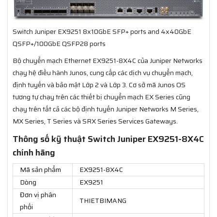
Switch Juniper EX9251 8x10GbE SFP+ ports and 4x40GbE
QSFP+/100GbE QSFP28 ports
Bộ chuyển mạch Ethernet EX9251-8X4C của Juniper Networks
chạy hệ điều hành Junos, cung cấp các dịch vụ chuyển mạch,
định tuyến và bảo mật Lớp 2 và Lớp 3. Cơ sở mã Junos OS
tương tự chạy trên các thiết bị chuyển mạch EX Series cũng
chạy trên tất cả các bộ định tuyến Juniper Networks M Series,
MX Series, T Series và SRX Series Services Gateways.
Thông số kỹ thuật Switch Juniper EX9251-8X4C
chính hãng
Mã sản phẩm
EX9251-8X4C
Dòng
EX9251
Đơn vị phân
THIETBIMANG
phối