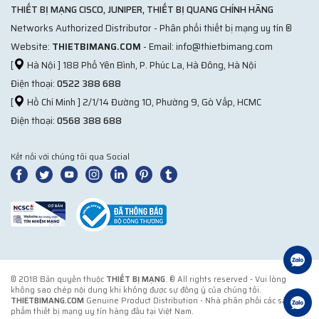
THIẾT BỊ MẠNG CISCO, JUNIPER, THIẾT BỊ QUANG CHÍNH HÃNG
Networks Authorized Distributor - Phân phối thiết bị mạng uy tín ®
Website:
THIETBIMANG.COM
- Email: info@thietbimang.com
[
Hà Nội ] 188 Phố Yên Bình, P. Phúc La, Hà Đông, Hà Nội
Điện thoại:
0522 388 688
[
Hồ Chí Minh ] 2/1/14 Đường 10, Phường 9, Gò Vấp, HCMC
Điện thoại:
0568 388 688
Kết nối với chúng tôi qua Social
© 2018 Bản quyền thuộc
THIẾT BỊ MẠNG
. ® All rights reserved - Vui lòng
không sao chép nội dung khi không được sự đồng ý của chúng tôi.
THIETBIMANG.COM
Genuine Product Distribution - Nhà phân phối các sản
phẩm thiết bị mạng uy tín hàng đầu tại Việt Nam.