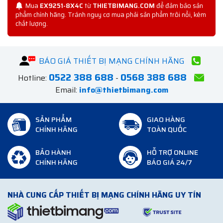
Mua
EX9251-8X4C
từ
THIETBIMANG.COM
để đảm bảo sản
phẩm chính hãng. Tránh nguy cơ mua phải sản phẩm trôi nổi, kém
chất lượng.
BÁO GIÁ THIẾT BỊ MẠNG CHÍNH HÃNG
0522 388 688
0568 388 688
Hotline:
-
Email:
info@thietbimang.com
SẢN PHẨM
GIAO HÀNG
CHÍNH HÃNG
TOÀN QUỐC
BẢO HÀNH
HỖ TRỢ ONLINE
CHÍNH HÃNG
BÁO GIÁ 24/7
NHÀ CUNG CẤP THIẾT BỊ MẠNG CHÍNH HÃNG UY TÍN