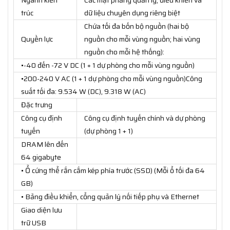
trúc
dữ liệu chuyên dụng riêng biệt
Chứa tối đa bốn bộ nguồn (hai bộ
Quyền lực
nguồn cho mỗi vùng nguồn; hai vùng
nguồn cho mỗi hệ thống):
•-40 đến -72 V DC (1 + 1 dự phòng cho mỗi vùng nguồn)
•200-240 V AC (1 + 1 dự phòng cho mỗi vùng nguồn)Công
suất tối đa: 9.534 W (DC), 9.318 W (AC)
Đặc trưng
Công cụ định
Công cụ định tuyến chính và dự phòng
tuyến
(dự phòng 1 + 1)
DRAM lên đến
64 gigabyte
• Ổ cứng thể rắn cắm kép phía trước (SSD) (Mỗi ổ tối đa 64
GB)
• Bảng điều khiển, cổng quản lý nối tiếp phụ và Ethernet
Giao diện lưu
trữ USB