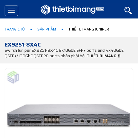
Toggle
navigation
TRANG CHỦ
SẢN PHẨM
THIẾT BỊ MẠNG JUNIPER
EX9251-8X4C
Switch Juniper EX9251-8X4C 8x10GbE SFP+ ports and 4x40GbE
QSFP+/100GbE QSFP28 ports phân phối bởi
THIẾT BỊ MẠNG ®