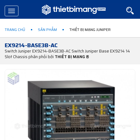
Toggle
navigation
TRANG CHỦ
SẢN PHẨM
THIẾT BỊ MẠNG JUNIPER
EX9214-BASE3B-AC
Switch Juniper EX9214-BASE3B-AC Switch Juniper Base EX9214 14
Slot Chassis phân phối bởi
THIẾT BỊ MẠNG ®