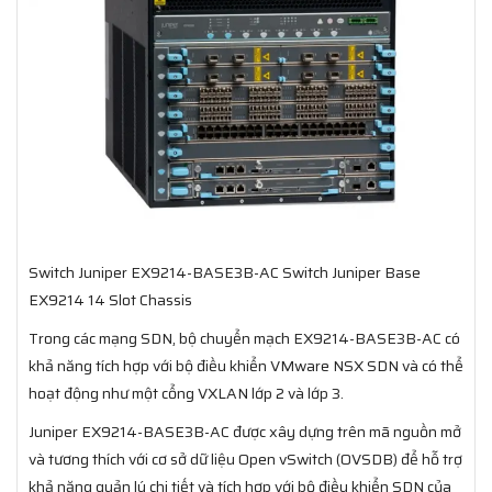
Switch Juniper EX9214-BASE3B-AC Switch Juniper Base
EX9214 14 Slot Chassis
Trong các mạng SDN, bộ chuyển mạch EX9214-BASE3B-AC có
khả năng tích hợp với bộ điều khiển VMware NSX SDN và có thể
hoạt động như một cổng VXLAN lớp 2 và lớp 3.
Juniper EX9214-BASE3B-AC được xây dựng trên mã nguồn mở
và tương thích với cơ sở dữ liệu Open vSwitch (OVSDB) để hỗ trợ
khả năng quản lý chi tiết và tích hợp với bộ điều khiển SDN của