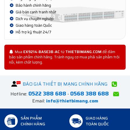
Bảo hành chính hãng
Giá bán cạnh tranh nhất
Dịch vụ chuyên nghiệp
Giao hàng toàn Quốc
Hỗ trợ kỹ thuật 24/7
Mua
EX9214-BASE3B-AC
từ
THIETBIMANG.COM
để đảm
bảo sản phẩm chính hãng. Tránh nguy cơ mua phải sản phẩm trôi
nổi, kém chất lượng.
BÁO GIÁ THIẾT BỊ MẠNG CHÍNH HÃNG
0522 388 688
0568 388 688
Hotline:
-
Email:
info@thietbimang.com
SẢN PHẨM
GIAO HÀNG
CHÍNH HÃNG
TOÀN QUỐC