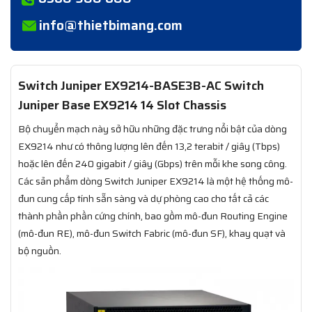
info@thietbimang.com
Switch Juniper EX9214-BASE3B-AC Switch
Juniper Base EX9214 14 Slot Chassis
Bộ chuyển mạch này sở hữu những đặc trưng nổi bật của dòng
EX9214 như có thông lượng lên đến 13,2 terabit / giây (Tbps)
hoặc lên đến 240 gigabit / giây (Gbps) trên mỗi khe song công.
Các sản phẩm dòng Switch Juniper EX9214 là một hệ thống mô-
đun cung cấp tính sẵn sàng và dự phòng cao cho tất cả các
thành phần phần cứng chính, bao gồm mô-đun Routing Engine
(mô-đun RE), mô-đun Switch Fabric (mô-đun SF), khay quạt và
bộ nguồn.