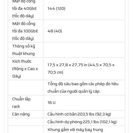
Mật độ cổng
tối đa 40GbE
144 (120)
(tốc độ dây)
Mật độ cổng
tối đa 100GbE
48 (40)
(tốc độ dây)
Thông số kỹ
thuật khung
Kích thước
17,5 x 27,8 x 27,75 in (44,5 x 70,5 x
(Rộng x Cao x
70,5 cm)
Dày)
Tổng độ sâu bao gồm các phép đo tiêu
chuẩn của người quản lý cáp.
Chuẩn lắp
16 U
rack
Cân nặng
Cấu hình cơ bản:203,5 lbs (92,3 kg)
Cấu hình dự phòng:225,1 lbs (102,1 kg)
Khung gầm với máy bay trung