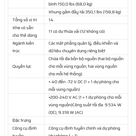
bình:150,0 lbs (68,0 kg)
Khung gầm đầy tải:350,1 lbs (158,8 kg)
Tổng số vị trí
14
Khe có sẵn
11 có dư thừa vải (12 không có)
cho thẻ dòng
Ngành kiến ​​
Các mặt phẳng quản lý, điều khiển và
trúc
dữ liệu chuyên dụng riêng biệt
Chứa tối đa bốn bộ nguồn (hai bộ nguồn
Quyền lực
cho mỗi vùng nguồn; hai vùng nguồn
cho mỗi hệ thống):
•-40 đến -72 V DC (1 + 1 dự phòng cho
mỗi vùng nguồn)
•200-240 V AC (1 + 1 dự phòng cho mỗi
vùng nguồn)Công suất tối đa: 9.534 W
(DC), 9.318 W (AC)
Đặc trưng
Công cụ định
Công cụ định tuyến chính và dự phòng
tuyến
(dự phòng 1 + 1)