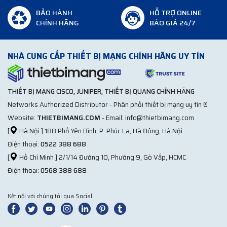
BẢO HÀNH
HỖ TRỢ ONLINE
CHÍNH HÃNG
BÁO GIÁ 24/7
NHÀ CUNG CẤP THIẾT BỊ MẠNG CHÍNH HÃNG UY TÍN
THIẾT BỊ MẠNG CISCO, JUNIPER, THIẾT BỊ QUANG CHÍNH HÃNG
Networks Authorized Distributor - Phân phối thiết bị mạng uy tín ®
Website:
THIETBIMANG.COM
- Email: info@thietbimang.com
[
Hà Nội ] 188 Phố Yên Bình, P. Phúc La, Hà Đông, Hà Nội
Điện thoại:
0522 388 688
[
Hồ Chí Minh ] 2/1/14 Đường 10, Phường 9, Gò Vấp, HCMC
Điện thoại:
0568 388 688
Kết nối với chúng tôi qua Social