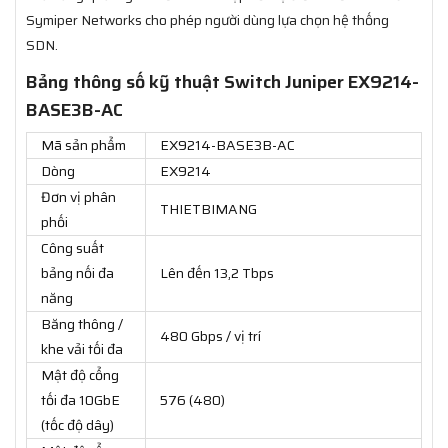
Symiper Networks cho phép người dùng lựa chọn hệ thống
SDN.
Bảng thông số kỹ thuật Switch Juniper EX9214-
BASE3B-AC
Mã sản phẩm
EX9214-BASE3B-AC
Dòng
EX9214
Đơn vị phân
THIETBIMANG
phối
Công suất
bảng nối đa
Lên đến 13,2 Tbps
năng
Băng thông /
480 Gbps / vị trí
khe vải tối đa
Mật độ cổng
tối đa 10GbE
576 (480)
(tốc độ dây)