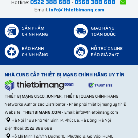
0522 388 688
0568 388 688
Hotline:
-
Email:
info@thietbimang.com
SẢN PHẨM
GIAO HÀNG
CHÍNH HÃNG
TOÀN QUỐC
BẢO HÀNH
HỖ TRỢ ONLINE
CHÍNH HÃNG
BÁO GIÁ 24/7
NHÀ CUNG CẤP THIẾT BỊ MẠNG CHÍNH HÃNG UY TÍN
THIẾT BỊ MẠNG CISCO, JUNIPER, THIẾT BỊ QUANG CHÍNH HÃNG
Networks Authorized Distributor - Phân phối thiết bị mạng uy tín ®
Website:
THIETBIMANG.COM
- Email: info@thietbimang.com
[
Hà Nội ] 188 Phố Yên Bình, P. Phúc La, Hà Đông, Hà Nội
Điện thoại:
0522 388 688
[
Hồ Chí Minh ] 2/1/14 Đường 10, Phường 9, Gò Vấp, HCMC