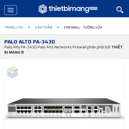
Toggle
navigation
TRANG CHỦ
SẢN PHẨM
FIREWALL - TƯỜNG LỬA
PALO ALTO PA-3430
Palo Alto PA-3430 Palo Alto Networks Firewall phân phối bởi
THIẾT
BỊ MẠNG ®