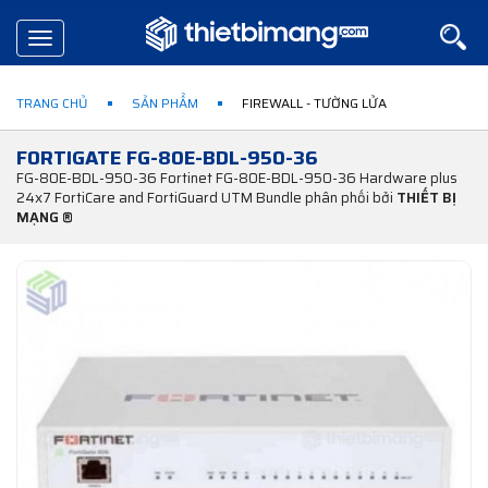
Toggle
navigation
TRANG CHỦ
SẢN PHẨM
FIREWALL - TƯỜNG LỬA
FORTIGATE FG-80E-BDL-950-36
FG-80E-BDL-950-36 Fortinet FG-80E-BDL-950-36 Hardware plus
24x7 FortiCare and FortiGuard UTM Bundle phân phối bởi
THIẾT BỊ
MẠNG ®