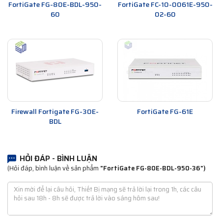
FortiGate FG-80E-BDL-950-
FortiGate FC-10-0061E-950-
60
02-60
Firewall Fortigate FG-30E-
FortiGate FG-61E
BDL
HỎI ĐÁP - BÌNH LUẬN
(Hỏi đáp, bình luận về sản phẩm
"FortiGate FG-80E-BDL-950-36")