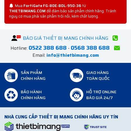
Mua
FortiGate FG-80E-BDL-950-36
từ
THIETBIMANG.COM
để đảm bảo sản phẩm chính hãng. Tránh
nguy cơ mua phải sản phẩm trôi nổi, kém chất lượng.
BÁO GIÁ THIẾT BỊ MẠNG CHÍNH HÃNG
0522 388 688
0568 388 688
Hotline:
-
Email:
info@thietbimang.com
SẢN PHẨM
GIAO HÀNG
CHÍNH HÃNG
TOÀN QUỐC
BẢO HÀNH
HỖ TRỢ ONLINE
CHÍNH HÃNG
BÁO GIÁ 24/7
NHÀ CUNG CẤP THIẾT BỊ MẠNG CHÍNH HÃNG UY TÍN