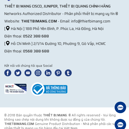
THIẾT BỊ MẠNG CISCO, JUNIPER, THIẾT BỊ QUANG CHÍNH HÃNG
Networks Authorized Distributor - Phân phối thiết bị mạng uy tín ®
Website:
THIETBIMANG.COM
- Email: info@thietbimang.com
[
Hà Nội ] 188 Phố Yên Bình, P. Phúc La, Hà Đông, Hà Nội
Điện thoại:
0522 388 688
[
Hồ Chí Minh ] 2/1/14 Đường 10, Phường 9, Gò Vấp, HCMC
Điện thoại:
0568 388 688
Kết nối với chúng tôi qua Social
© 2018 Bản quyền thuộc
THIẾT BỊ MẠNG
. ® All rights reserved - Vui lòng
không sao chép nội dung khi không được sự đồng ý của chúng tôi.
THIETBIMANG.COM
Genuine Product Distribution - Nhà phân phối các sản
phẩm thiết bị mạng uy tín hàng đầu tại Việt Nam.