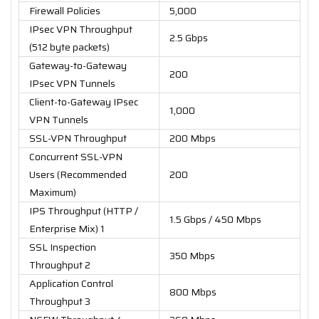
Firewall Policies
5,000
IPsec VPN Throughput
2.5 Gbps
(512 byte packets)
Gateway-to-Gateway
200
IPsec VPN Tunnels
Client-to-Gateway IPsec
1,000
VPN Tunnels
SSL-VPN Throughput
200 Mbps
Concurrent SSL-VPN
Users (Recommended
200
Maximum)
IPS Throughput (HTTP /
1.5 Gbps / 450 Mbps
Enterprise Mix) 1
SSL Inspection
350 Mbps
Throughput 2
Application Control
800 Mbps
Throughput 3