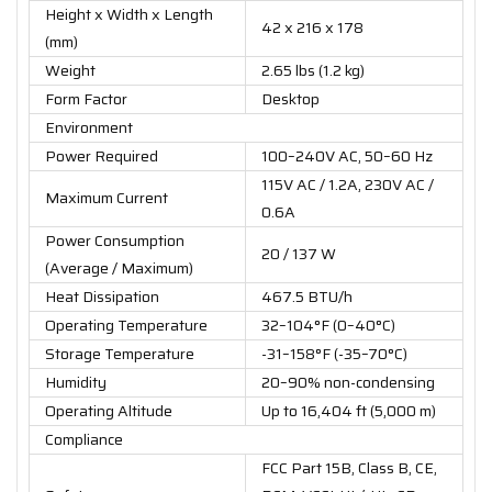
Height x Width x Length
42 x 216 x 178
(mm)
Weight
2.65 lbs (1.2 kg)
Form Factor
Desktop
Environment
Power Required
100–240V AC, 50–60 Hz
115V AC / 1.2A, 230V AC /
Maximum Current
0.6A
Power Consumption
20 / 137 W
(Average / Maximum)
Heat Dissipation
467.5 BTU/h
Operating Temperature
32–104°F (0–40°C)
Storage Temperature
-31–158°F (-35–70°C)
Humidity
20–90% non-condensing
Operating Altitude
Up to 16,404 ft (5,000 m)
Compliance
FCC Part 15B, Class B, CE,