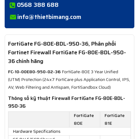
0568 388 688
info@thietbimang.com
FortiGate FG-80E-BDL-950-36, Phân phối
Fortinet Firewall FortiGate FG-80E-BDL-950-
36 chính hãng
FC-10-00E80-950-02-36
FortiGate-80E 3 Year Unified
(UTM) Protection (24x7 FortiCare plus Application Control, IPS,
AV, Web Filtering and Antispam, FortiSandbox Cloud)
Thông số kỹ thuật Firewall FortiGate FG-80E-BDL-
950-36
FortiGate
FortiGate
80E
81E
Hardware Specifications