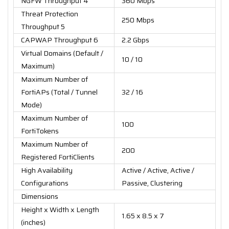
NGFW Throughput 4
360 Mbps
Threat Protection
250 Mbps
Throughput 5
CAPWAP Throughput 6
2.2 Gbps
Virtual Domains (Default /
10 / 10
Maximum)
Maximum Number of
FortiAPs (Total / Tunnel
32 / 16
Mode)
Maximum Number of
100
FortiTokens
Maximum Number of
200
Registered FortiClients
High Availability
Active / Active, Active /
Configurations
Passive, Clustering
Dimensions
Height x Width x Length
1.65 x 8.5 x 7
(inches)