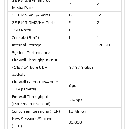
GE RJ45/SFP Shared
2
2
Media Pairs
GE RJ45 PoE/+ Ports
12
12
GE RJ45 DMZ/HA Ports
2
2
USB Ports
1
1
Console (RJ45)
1
1
Internal Storage
-
128 GB
System Performance
Firewall Throughput (1518
/ 512 / 64 byte UDP
4 / 4 / 4 Gbps
packets)
Firewall Latency (64 byte
3 μs
UDP packets)
Firewall Throughput
6 Mpps
(Packets Per Second)
Concurrent Sessions (TCP)
1.3 Million
New Sessions/Second
30,000
(TCP)