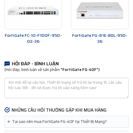
FortiGate FC-10-F100F-950-
FortiGate FG-81E-BDL-950-
02-36
36
HỎI ĐÁP - BÌNH LUẬN
(Hỏi đáp, bình luận về sản phẩm
"FortiGate FG-40F")
NHỮNG CÂU HỎI THƯỜNG GẶP KHI MUA HÀNG
★
Tại sao nên mua FortiGate FG-40F tại Thiết Bị Mạng?