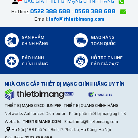
BÁO GIÁ THIẾT BỊ MẠNG CHÍNH HÃNG
0522 388 688
0568 388 688
Hotline:
-
Email:
info@thietbimang.com
SẢN PHẨM
GIAO HÀNG
CHÍNH HÃNG
TOÀN QUỐC
BẢO HÀNH
HỖ TRỢ ONLINE
CHÍNH HÃNG
BÁO GIÁ 24/7
NHÀ CUNG CẤP THIẾT BỊ MẠNG CHÍNH HÃNG UY TÍN
THIẾT BỊ MẠNG CISCO, JUNIPER, THIẾT BỊ QUANG CHÍNH HÃNG
Networks Authorized Distributor - Phân phối thiết bị mạng uy tín ®
Website:
THIETBIMANG.COM
- Email: info@thietbimang.com
[
Hà Nội ] 188 Phố Yên Bình, P. Phúc La, Hà Đông, Hà Nội
Điện thoại:
0522 388 688