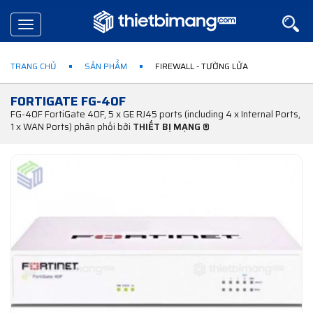
Toggle
navigation
TRANG CHỦ
SẢN PHẨM
FIREWALL - TƯỜNG LỬA
FORTIGATE FG-40F
FG-40F FortiGate 40F, 5 x GE RJ45 ports (including 4 x Internal Ports,
1 x WAN Ports) phân phối bởi
THIẾT BỊ MẠNG ®