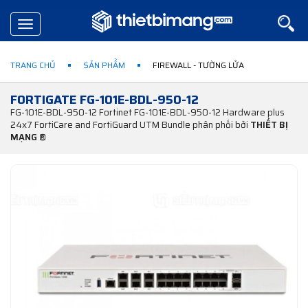
Toggle
navigation
TRANG CHỦ
SẢN PHẨM
FIREWALL - TƯỜNG LỬA
FORTIGATE FG-101E-BDL-950-12
FG-101E-BDL-950-12 Fortinet FG-101E-BDL-950-12 Hardware plus
24x7 FortiCare and FortiGuard UTM Bundle phân phối bởi
THIẾT BỊ
MẠNG ®