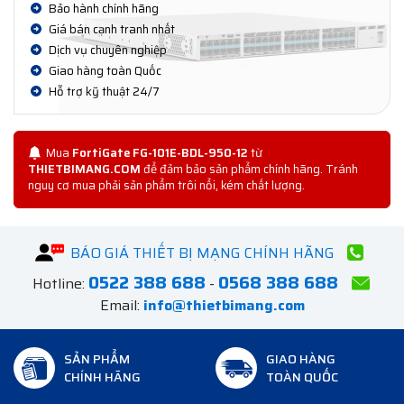
Bảo hành chính hãng
Giá bán cạnh tranh nhất
Dịch vụ chuyên nghiệp
Giao hàng toàn Quốc
Hỗ trợ kỹ thuật 24/7
Mua
FortiGate FG-101E-BDL-950-12
từ
THIETBIMANG.COM
để đảm bảo sản phẩm chính hãng. Tránh
nguy cơ mua phải sản phẩm trôi nổi, kém chất lượng.
BÁO GIÁ THIẾT BỊ MẠNG CHÍNH HÃNG
0522 388 688
0568 388 688
Hotline:
-
Email:
info@thietbimang.com
SẢN PHẨM
GIAO HÀNG
CHÍNH HÃNG
TOÀN QUỐC