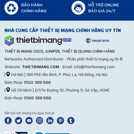
BẢO HÀNH
HỖ TRỢ ONLINE
CHÍNH HÃNG
BÁO GIÁ 24/7
NHÀ CUNG CẤP THIẾT BỊ MẠNG CHÍNH HÃNG UY TÍN
THIẾT BỊ MẠNG CISCO, JUNIPER, THIẾT BỊ QUANG CHÍNH HÃNG
Networks Authorized Distributor - Phân phối thiết bị mạng uy tín ®
Website:
THIETBIMANG.COM
- Email: info@thietbimang.com
[
Hà Nội ] 188 Phố Yên Bình, P. Phúc La, Hà Đông, Hà Nội
Điện thoại:
0522 388 688
[
Hồ Chí Minh ] 2/1/14 Đường 10, Phường 9, Gò Vấp, HCMC
Điện thoại:
0568 388 688
Kết nối với chúng tôi qua Social