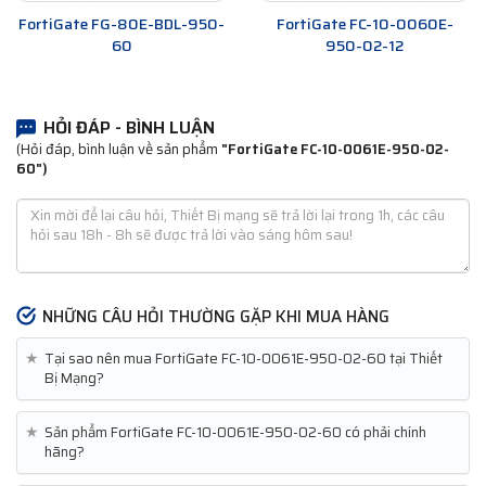
FortiGate FG-80E-BDL-950-
FortiGate FC-10-0060E-
60
950-02-12
HỎI ĐÁP - BÌNH LUẬN
(Hỏi đáp, bình luận về sản phẩm
"FortiGate FC-10-0061E-950-02-
60")
NHỮNG CÂU HỎI THƯỜNG GẶP KHI MUA HÀNG
★
Tại sao nên mua FortiGate FC-10-0061E-950-02-60 tại Thiết
Bị Mạng?
★
Sản phẩm FortiGate FC-10-0061E-950-02-60 có phải chính
hãng?