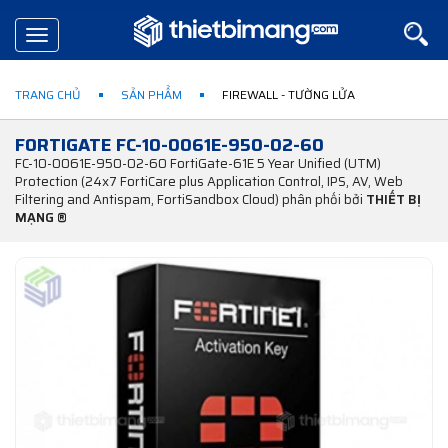
Toggle
navigation
TRANG CHỦ
SẢN PHẨM
FIREWALL - TƯỜNG LỬA
FORTIGATE FC-10-0061E-950-02-60
FC-10-0061E-950-02-60 FortiGate-61E 5 Year Unified (UTM)
Protection (24x7 FortiCare plus Application Control, IPS, AV, Web
Filtering and Antispam, FortiSandbox Cloud) phân phối bởi
THIẾT BỊ
MẠNG ®