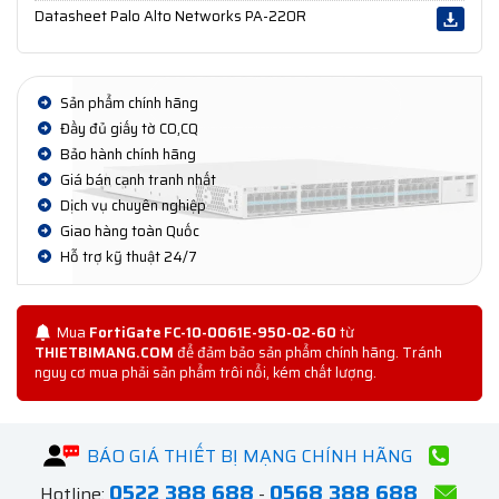
Datasheet Palo Alto Networks PA-220R
Sản phẩm chính hãng
Đầy đủ giấy tờ CO,CQ
Bảo hành chính hãng
Giá bán cạnh tranh nhất
Dịch vụ chuyên nghiệp
Giao hàng toàn Quốc
Hỗ trợ kỹ thuật 24/7
Mua
FortiGate FC-10-0061E-950-02-60
từ
THIETBIMANG.COM
để đảm bảo sản phẩm chính hãng. Tránh
nguy cơ mua phải sản phẩm trôi nổi, kém chất lượng.
BÁO GIÁ THIẾT BỊ MẠNG CHÍNH HÃNG
0522 388 688
0568 388 688
Hotline:
-