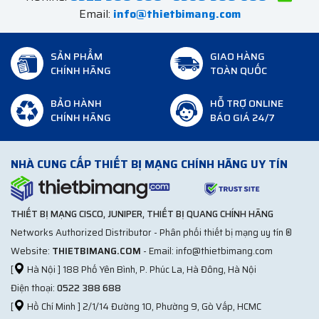
Email:
info@thietbimang.com
SẢN PHẨM
GIAO HÀNG
CHÍNH HÃNG
TOÀN QUỐC
BẢO HÀNH
HỖ TRỢ ONLINE
CHÍNH HÃNG
BÁO GIÁ 24/7
NHÀ CUNG CẤP THIẾT BỊ MẠNG CHÍNH HÃNG UY TÍN
THIẾT BỊ MẠNG CISCO, JUNIPER, THIẾT BỊ QUANG CHÍNH HÃNG
Networks Authorized Distributor - Phân phối thiết bị mạng uy tín ®
Website:
THIETBIMANG.COM
- Email: info@thietbimang.com
[
Hà Nội ] 188 Phố Yên Bình, P. Phúc La, Hà Đông, Hà Nội
Điện thoại:
0522 388 688
[
Hồ Chí Minh ] 2/1/14 Đường 10, Phường 9, Gò Vấp, HCMC