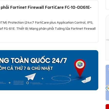
hối Fortinet Firewall FortiCare FC-10-0061E-
UTM) Protection (24x7 FortiCare plus Application Control, IPS,
of FG-61E. Thiết Bị Mạng phân phối Tường lửa Fortinet Firewall