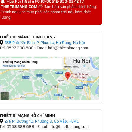
Mua
FortiGate FC-10-0061E-950-02-12
từ
THIETBIMANG.COM
để đảm bảo sản phẩm chính hãng.
Tránh nguy cơ mua phải sản phẩm trôi nổi, kém chất
lượng.
THIẾT BỊ MẠNG CHÍNH HÃNG
188 Phố Yên Bình, P. Phúc La, Hà Đông, Hà Nội
Tel: 0522 388 688 - Email: info@thietbimang.com
THIẾT BỊ MẠNG HỒ CHÍ MINH
2/1/14 Đường 10, Phường 9, Gò Vấp, HCMC
Tel: 0568 388 688 - Email: info@thietbimang.com