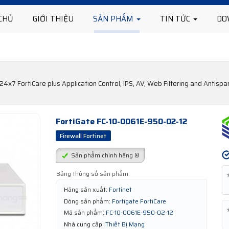
CHỦ
GIỚI THIỆU
SẢN PHẨM
TIN TỨC
DO
4x7 FortiCare plus Application Control, IPS, AV, Web Filtering and Antisp
FortiGate FC-10-0061E-950-02-12
Firewall Fortinet
Sản phẩm chính hãng ®
Bảng thông số sản phẩm:
Hãng sản xuất:
Fortinet
Dòng sản phẩm:
Fortigate FortiCare
Mã sản phẩm:
FC-10-0061E-950-02-12
Nhà cung cấp:
Thiết Bị Mạng