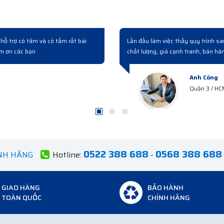
Đợt rồi công ty cải tạo nâng cấp hệ thống có mua mấy bộ switch bên này. 
nghiệp từ lúc hỏi mua đến giao hàng và bàn giao rất chuyên nghiệp...
Anh Hà
Hà Tây
0522 388 688
0568 388 688
ÍNH HÃNG
Hotline:
-
GIAO HÀNG
BẢO HÀNH
TOÀN QUỐC
CHÍNH HÃNG