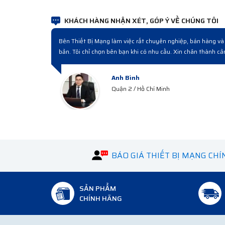
KHÁCH HÀNG NHẬN XÉT, GÓP Ý VỀ CHÚNG TÔI
iệc thấy quy trình sau đó mới hiểu đó là cách làm chuyên nghiệp. Sản phẩm
iá cạnh tranh, bán hàng và sau bán hàng chuyên nghiệp.
Anh Công
Quận 3 / HCM
BÁO GIÁ THIẾT BỊ MẠNG CH
SẢN PHẨM
CHÍNH HÃNG