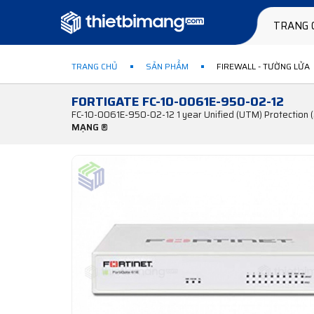
TRANG 
TRANG CHỦ
SẢN PHẨM
FIREWALL - TƯỜNG LỬA
FORTIGATE FC-10-0061E-950-02-12
FC-10-0061E-950-02-12 1 year Unified (UTM) Protection (2
MẠNG ®