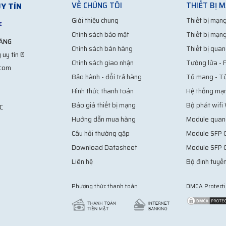
VỀ CHÚNG TÔI
THIẾT BỊ 
Y TÍN
Giới thiệu chung
Thiết bị mạng
Chính sách bảo mật
Thiết bị mạng
HÃNG
Chính sách bán hàng
Thiết bị quan
 uy tín ®
Chính sách giao nhận
Tường lửa - F
.com
Bảo hành - đổi trả hàng
Tủ mang - T
Hình thức thanh toán
Hệ thống mạ
Báo giá thiết bị mạng
Bộ phát wifi
C
Hướng dẫn mua hàng
Module quan
Câu hỏi thường gặp
Module SFP C
Download Datasheet
Module SFP 
Liên hệ
Bộ đinh tuyến
Phương thức thanh toán
DMCA Protect