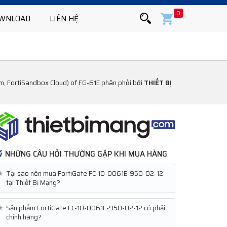
0
WNLOAD
LIÊN HỆ
am, FortiSandbox Cloud) of FG-61E phân phối bởi
THIẾT BỊ
NHỮNG CÂU HỎI THƯỜNG GẶP KHI MUA HÀNG
★
Tại sao nên mua FortiGate FC-10-0061E-950-02-12
tại Thiết Bị Mạng?
★
Sản phẩm FortiGate FC-10-0061E-950-02-12 có phải
chính hãng?