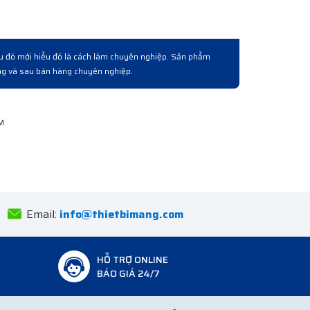
Làm việc chuyên
Có người quen giới thiêụ và làm việc qua lấy lô hàn
hoá, giá cả và cách phục vụ khách hàng bài bản ch
Anh Tuấn
Bắc Ninh
Email:
info@thietbimang.com
HỖ TRỢ ONLINE
BÁO GIÁ 24/7