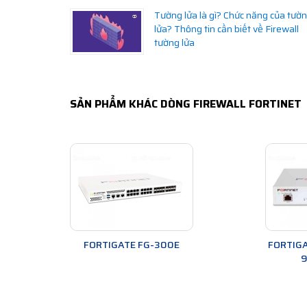
Tường lửa là gì? Chức năng của tườ
lửa? Thông tin cần biết về Firewall
tường lửa
SẢN PHẨM KHÁC DÒNG FIREWALL FORTINET
FORTIGATE FG-300E
FORTIGA
9