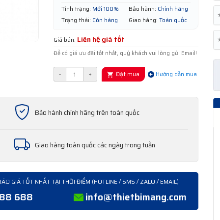
Tình trạng:
Mới 100%
Bảo hành:
Chính hãng
Trạng thái:
Còn hàng
Giao hàng:
Toàn quốc
Liên hệ giá tốt
Giá bán:
Để có giá ưu đãi tốt nhất, quý khách vui lòng gửi Email!
Đặt mua
-
+
Hướng dẫn mua
Bảo hành chính hãng trên toàn quốc
Giao hàng toàn quốc các ngày trong tuần
BÁO GIÁ TỐT NHẤT TẠI THỜI ĐIỂM (HOTLINE / SMS / ZALO / EMAIL)
388 688
info@thietbimang.com