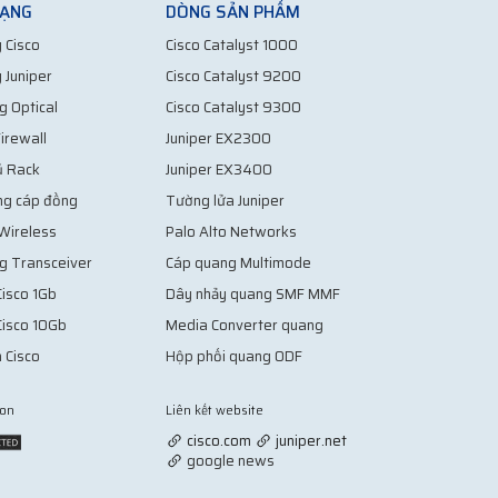
MẠNG
DÒNG SẢN PHẨM
 Cisco
Cisco Catalyst 1000
 Juniper
Cisco Catalyst 9200
g Optical
Cisco Catalyst 9300
irewall
Juniper EX2300
ủ Rack
Juniper EX3400
ng cáp đồng
Tường lửa Juniper
 Wireless
Palo Alto Networks
g Transceiver
Cáp quang Multimode
isco 1Gb
Dây nhảy quang SMF MMF
Cisco 10Gb
Media Converter quang
 Cisco
Hộp phối quang ODF
ion
Liên kết website
Vợt Pickleball
cisco.com
juniper.net
google news