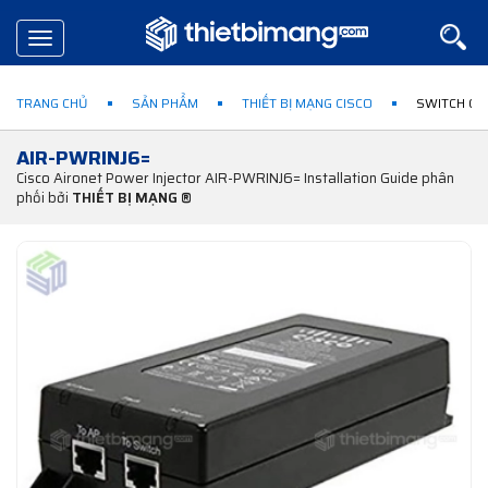
Toggle
navigation
TRANG CHỦ
SẢN PHẨM
THIẾT BỊ MẠNG CISCO
SWITCH CO
AIR-PWRINJ6=
Cisco Aironet Power Injector AIR-PWRINJ6= Installation Guide phân
phối bởi
THIẾT BỊ MẠNG ®