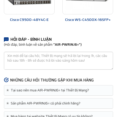
Cisco C9500-48Y4C-E
Cisco WS-C4500X-16SFP+
HỎI ĐÁP - BÌNH LUẬN
(Hỏi đáp, bình luận về sản phẩm
"AIR-PWRINJ6=")
NHỮNG CÂU HỎI THƯỜNG GẶP KHI MUA HÀNG
★
Tại sao nên mua AIR-PWRINJ6= tại Thiết Bị Mạng?
★
Sản phẩm AIR-PWRINJ6= có phải chính hãng?
★
Mua hàng tại website Thiết Bị Mạng có uy tín không?