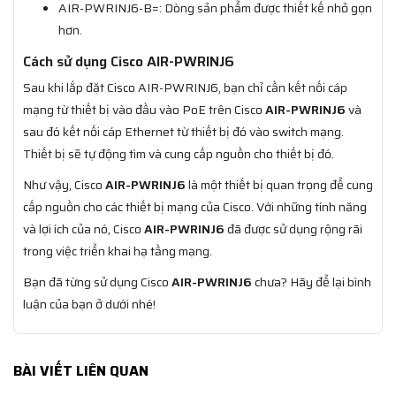
AIR-PWRINJ6-B=: Dòng sản phẩm được thiết kế nhỏ gọn
hơn.
Cách sử dụng Cisco AIR-PWRINJ6
Sau khi lắp đặt Cisco AIR-PWRINJ6, bạn chỉ cần kết nối cáp
mạng từ thiết bị vào đầu vào PoE trên Cisco
AIR-PWRINJ6
và
sau đó kết nối cáp Ethernet từ thiết bị đó vào switch mạng.
Thiết bị sẽ tự động tìm và cung cấp nguồn cho thiết bị đó.
Như vậy, Cisco
AIR-PWRINJ6
là một thiết bị quan trọng để cung
cấp nguồn cho các thiết bị mạng của Cisco. Với những tính năng
và lợi ích của nó, Cisco
AIR-PWRINJ6
đã được sử dụng rộng rãi
trong việc triển khai hạ tầng mạng.
Bạn đã từng sử dụng Cisco
AIR-PWRINJ6
chưa? Hãy để lại bình
luận của bạn ở dưới nhé!
BÀI VIẾT LIÊN QUAN