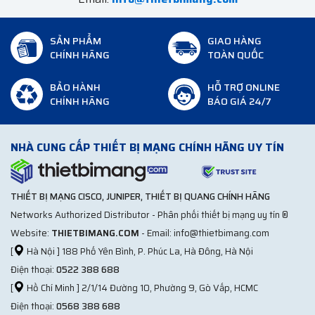
SẢN PHẨM
GIAO HÀNG
CHÍNH HÃNG
TOÀN QUỐC
BẢO HÀNH
HỖ TRỢ ONLINE
CHÍNH HÃNG
BÁO GIÁ 24/7
NHÀ CUNG CẤP THIẾT BỊ MẠNG CHÍNH HÃNG UY TÍN
THIẾT BỊ MẠNG CISCO, JUNIPER, THIẾT BỊ QUANG CHÍNH HÃNG
Networks Authorized Distributor - Phân phối thiết bị mạng uy tín ®
Website:
THIETBIMANG.COM
- Email: info@thietbimang.com
[
Hà Nội ] 188 Phố Yên Bình, P. Phúc La, Hà Đông, Hà Nội
Điện thoại:
0522 388 688
[
Hồ Chí Minh ] 2/1/14 Đường 10, Phường 9, Gò Vấp, HCMC
Điện thoại:
0568 388 688