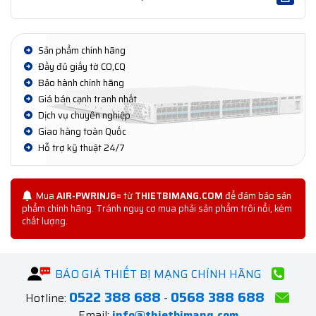
Sản phẩm chính hãng
Đầy đủ giấy tờ CO,CQ
Bảo hành chính hãng
Giá bán cạnh tranh nhất
Dịch vụ chuyên nghiệp
Giao hàng toàn Quốc
Hỗ trợ kỹ thuật 24/7
Mua
AIR-PWRINJ6=
từ
THIETBIMANG.COM
để đảm bảo sản
phẩm chính hãng. Tránh nguy cơ mua phải sản phẩm trôi nổi, kém
chất lượng.
BÁO GIÁ THIẾT BỊ MẠNG CHÍNH HÃNG
0522 388 688
0568 388 688
Hotline:
-
Email:
info@thietbimang.com