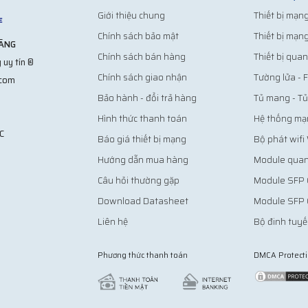
Giới thiệu chung
Thiết bị mạng
Chính sách bảo mật
Thiết bị mạn
HÃNG
Chính sách bán hàng
Thiết bị quan
 uy tín ®
Chính sách giao nhận
Tường lửa - F
.com
Bảo hành - đổi trả hàng
Tủ mang - T
Hình thức thanh toán
Hệ thống mạ
C
Báo giá thiết bị mạng
Bộ phát wifi
Hướng dẫn mua hàng
Module quan
Câu hỏi thường gặp
Module SFP 
Download Datasheet
Module SFP 
Liên hệ
Bộ đinh tuyế
Phương thức thanh toán
DMCA Protect