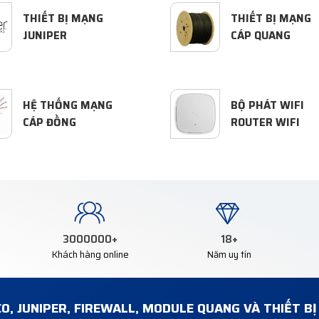
THIẾT BỊ MẠNG
THIẾT BỊ MẠNG
JUNIPER
CÁP QUANG
HỆ THỐNG MẠNG
BỘ PHÁT WIFI
CÁP ĐỒNG
ROUTER WIFI
3000000
+
18
+
Khách hàng online
Năm uy tín
CO, JUNIPER, FIREWALL, MODULE QUANG VÀ THIẾT B