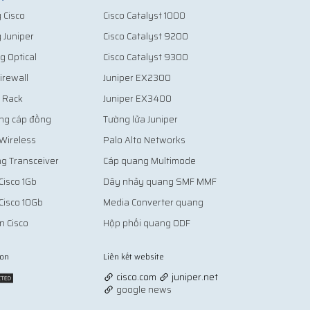
 Cisco
Cisco Catalyst 1000
g Juniper
Cisco Catalyst 9200
g Optical
Cisco Catalyst 9300
irewall
Juniper EX2300
ủ Rack
Juniper EX3400
ng cáp đồng
Tường lửa Juniper
 Wireless
Palo Alto Networks
g Transceiver
Cáp quang Multimode
Cisco 1Gb
Dây nhảy quang SMF MMF
Cisco 10Gb
Media Converter quang
n Cisco
Hộp phối quang ODF
ion
Liên kết website
Vợt Pickleball
cisco.com
juniper.net
google news