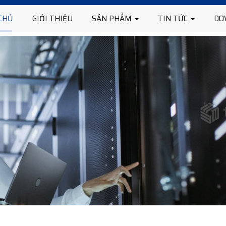
CHỦ
GIỚI THIỆU
SẢN PHẨM
TIN TỨC
DO