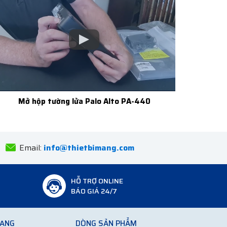
Mở hộp tường lửa Palo Alto PA-440
Email:
info@thietbimang.com
HỖ TRỢ ONLINE
BÁO GIÁ 24/7
MẠNG
DÒNG SẢN PHẨM