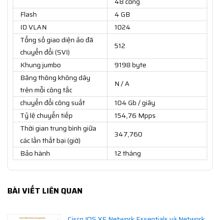
48 cổng
Flash
4 GB
ID VLAN
1024
Tổng số giao diện ảo đã
512
chuyển đổi (SVI)
Khung jumbo
9198 byte
Băng thông không dây
N / A
trên mỗi công tắc
chuyển đổi công suất
104 Gb / giây
Tỷ lệ chuyển tiếp
154,76 Mpps
Thời gian trung bình giữa
347,760
các lần thất bại (giờ)
Bảo hành
12 tháng
BÀI VIẾT LIÊN QUAN
Cisco IOS XE Network Essentials và Network