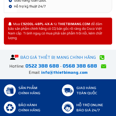
Giao hàng toàn Quốc
Hỗ trợ kỹ thuật 24/7
Mua
C9200L-48PL-4X-A
từ
THIETBIMANG.COM
để đảm
bảo sản phẩm chính hãng có CQ bản gốc rõ ràng do Cisco Việt
Nam cấp. Tránh nguy cơ mua phải sản phẩm trôi nổi, kém chất
lượng.
BÁO GIÁ THIẾT BỊ MẠNG CHÍNH HÃNG
0522 388 688
0568 388 688
Hotline:
-
Email:
info@thietbimang.com
SẢN PHẨM
GIAO HÀNG
CHÍNH HÃNG
TOÀN QUỐC
BẢO HÀNH
HỖ TRỢ ONLINE
CHÍNH HÃNG
BÁO GIÁ 24/7