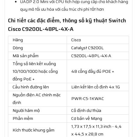
UADP 2.0 Mini với CPU tích hợp cung cấp cho khách hàng
quy mô tối ưu hóa với cấu trúc chi phí tốt hơn
Chi tiết các đặc điểm, thông số kỹ thuật Switch
Cisco C9200L-48PL-4X-A
Hãng
Cisco
Dòng
Catalyst C9200L
Mã sản phẩm
C9200L-48PL-4X-A
Tổng số liên kết xuống
10/100/1000 hoặc cổng
48 cổng đầy đủ POE +
đồng PoE +
Cấu hình đường lên
Liên kết lên cố định 4x 1G
Nguồn điện AC chính mặc
PWR-C5-1KWAC
định
Người hâm mộ
Cố định dư thừa
Phần mềm
Cơ bản về Mạng
1,73 x 17,5 x 11,3 inch - 4,4
Kích thước khung gầm
x 44,5 x 28,8 cm