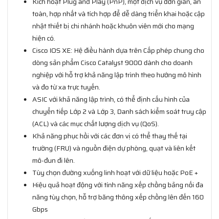
Kích hoạt Plug and Play (PnP), một dịch vụ đơn giản, an
toàn, hợp nhất và tích hợp để dễ dàng triển khai hoặc cập
nhật thiết bị chi nhánh hoặc khuôn viên mới cho mạng
hiện có.
Cisco IOS XE: Hệ điều hành dựa trên Cấp phép chung cho
dòng sản phẩm Cisco Catalyst 9000 dành cho doanh
nghiệp với hỗ trợ khả năng lập trình theo hướng mô hình
và đo từ xa trực tuyến.
ASIC với khả năng lập trình, có thể định cấu hình của
chuyển tiếp Lớp 2 và Lớp 3, Danh sách kiểm soát truy cập
(ACL) và các mục chất lượng dịch vụ (QoS).
Khả năng phục hồi với các đơn vị có thể thay thế tại
trường (FRU) và nguồn điện dự phòng, quạt và liên kết
mô-đun đi lên.
Tùy chọn đường xuống linh hoạt với dữ liệu hoặc PoE +
Hiệu quả hoạt động với tính năng xếp chồng bảng nối đa
năng tùy chọn, hỗ trợ băng thông xếp chồng lên đến 160
Gbps