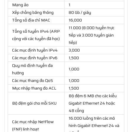
Mạng ảo
1
Xếp chồng băng thông
80 Gb / giây
Tổng số địa chỉ MAC
16,000
11.000 (8.000 tuyến trực
Tổng số tuyến IPv4 (ARP
tiếp và 3.000 tuyến gián
cộng với các tuyến đã học)
tiếp)
Các mục định tuyến IPv4
3,000
Các mục định tuyến IPv6
1,500
Quy mô định tuyến đa
1,000
hướng
Các mục thang đo QoS
1,000
Mục nhập thang đo ACL
1,500
Bộ đệm 6 MB cho các kiểu
Bộ đệm gói cho mỗi SKU
Gigabit Ethernet 24 hoặc
48 cổng
16.000 luồng trên các mô
Các mục nhập NetFlow
hình Gigabit Ethernet 24 và
(FNF) linh hoạt