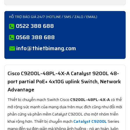
HỖ TRỢ BÁO GIÁ 24/7 (HOTLINE / SMS / ZALO / EMAIL)
0522 388 688
0568 388 688
info@thietbimang.com
Cisco C9200L-48PL-4X-A Catalyst 9200L 48-
port partial PoE+ 4x10G uplink Switch, Network
Advantage
Thiết bị chuyển mạch Switch Cisco
C9200L-48PL-4X-A
có thể
mở rộng sức mạnh của mạng dựa trên mục đích cũng như đổi mới
phần cứng và phần mềm Catalyst C9200L cho một nhóm triển
khai rộng hơn. Thiết bị chuyển mạch
Catalyst C9200L
Series
mang đến sự đơn giản mà không ảnh hưởng - nó an toàn, luôn