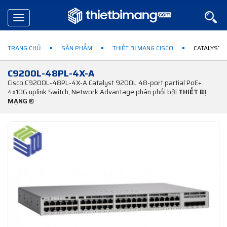
Toggle
navigation
TRANG CHỦ
SẢN PHẨM
THIẾT BỊ MẠNG CISCO
CATALYST 
C9200L-48PL-4X-A
Cisco C9200L-48PL-4X-A Catalyst 9200L 48-port partial PoE+
4x10G uplink Switch, Network Advantage phân phối bởi
THIẾT BỊ
MẠNG ®