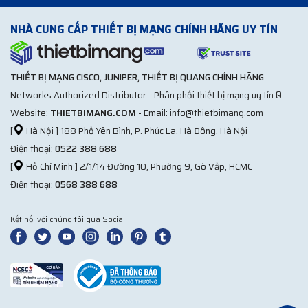
NHÀ CUNG CẤP THIẾT BỊ MẠNG CHÍNH HÃNG UY TÍN
THIẾT BỊ MẠNG CISCO, JUNIPER, THIẾT BỊ QUANG CHÍNH HÃNG
Networks Authorized Distributor - Phân phối thiết bị mạng uy tín ®
Website:
THIETBIMANG.COM
- Email: info@thietbimang.com
[
Hà Nội ] 188 Phố Yên Bình, P. Phúc La, Hà Đông, Hà Nội
Điện thoại:
0522 388 688
[
Hồ Chí Minh ] 2/1/14 Đường 10, Phường 9, Gò Vấp, HCMC
Điện thoại:
0568 388 688
Kết nối với chúng tôi qua Social