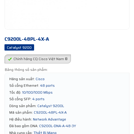
C9200L-48PL-4X-A
Catalyst 9200
Chính hãng CQ Cisco Việt Nam ®
Bảng thông số sản phẩm:
Hãng sản xuất:
Cisco
Số cổng Ethernet:
48 ports
Tốc độ:
10/100/1000 Mbps
Số cổng SFP:
4 ports
Dòng sản phẩm:
Catalyst 9200L
Mã sản phẩm:
C9200L-48PL-4X-A
Hệ điều hành:
Network Advantage
Đã bao gồm DNA:
C9200L-DNA-A-48-3Y
Nhà cung cấp:
Thiết Bị Mạng