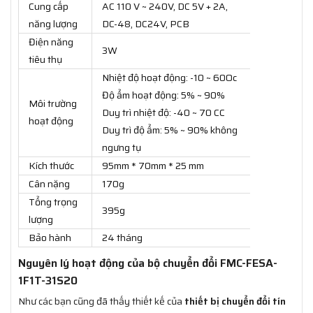
Cung cấp
AC 110 V ~ 240V, DC 5V + 2A,
năng lượng
DC-48, DC24V, PCB
Điện năng
3W
tiêu thụ
Nhiệt độ hoạt động: -10 ~ 60Oc
Độ ẩm hoạt động: 5% ~ 90%
Môi trường
Duy trì nhiệt độ: -40 ~ 70 CC
hoạt động
Duy trì độ ẩm: 5% ~ 90% không
ngưng tụ
Kích thước
95mm * 70mm * 25 mm
Cân nặng
170g
Tổng trọng
395g
lượng
Bảo hành
24 tháng
Nguyên lý hoạt động của bộ chuyển đổi FMC-FESA-
1F1T-31S20
Như các bạn cũng đã thấy thiết kế của
thiết bị chuyển đổi tín