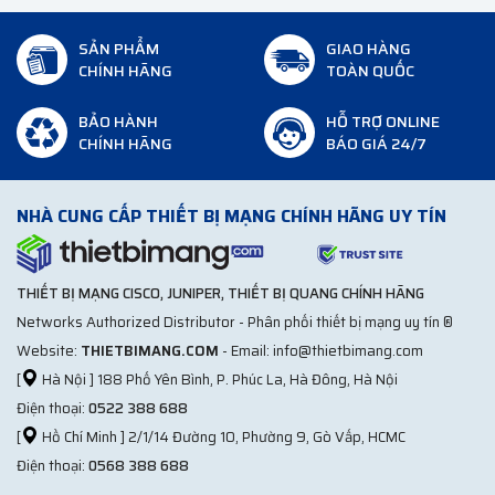
SẢN PHẨM
GIAO HÀNG
CHÍNH HÃNG
TOÀN QUỐC
BẢO HÀNH
HỖ TRỢ ONLINE
CHÍNH HÃNG
BÁO GIÁ 24/7
NHÀ CUNG CẤP THIẾT BỊ MẠNG CHÍNH HÃNG UY TÍN
THIẾT BỊ MẠNG CISCO, JUNIPER, THIẾT BỊ QUANG CHÍNH HÃNG
Networks Authorized Distributor - Phân phối thiết bị mạng uy tín ®
Website:
THIETBIMANG.COM
- Email: info@thietbimang.com
[
Hà Nội ] 188 Phố Yên Bình, P. Phúc La, Hà Đông, Hà Nội
Điện thoại:
0522 388 688
[
Hồ Chí Minh ] 2/1/14 Đường 10, Phường 9, Gò Vấp, HCMC
Điện thoại:
0568 388 688