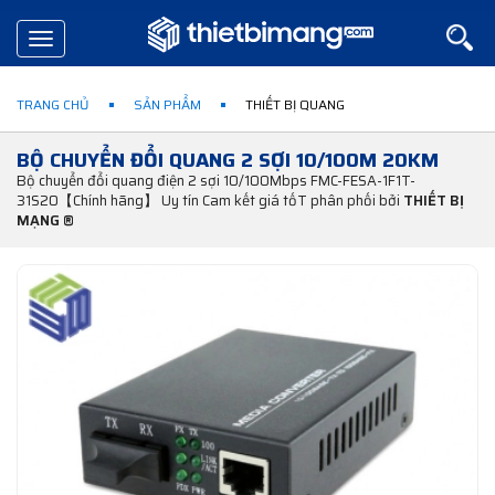
Toggle
navigation
TRANG CHỦ
SẢN PHẨM
THIẾT BỊ QUANG
BỘ CHUYỂN ĐỔI QUANG 2 SỢI 10/100M 20KM
Bộ chuyển đổi quang điện 2 sợi 10/100Mbps FMC-FESA-1F1T-
31S20【Chính hãng】 Uy tín Cam kết giá tốT phân phối bởi
THIẾT BỊ
MẠNG ®