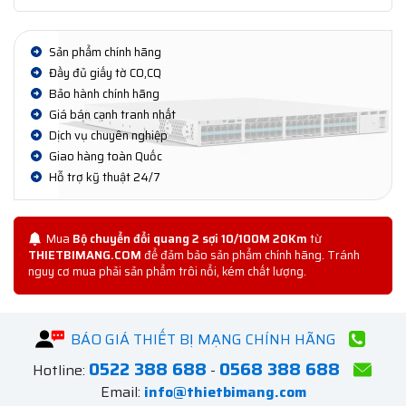
Sản phẩm chính hãng
Đầy đủ giấy tờ CO,CQ
Bảo hành chính hãng
Giá bán cạnh tranh nhất
Dịch vụ chuyên nghiệp
Giao hàng toàn Quốc
Hỗ trợ kỹ thuật 24/7
Mua
Bộ chuyển đổi quang 2 sợi 10/100M 20Km
từ
THIETBIMANG.COM
để đảm bảo sản phẩm chính hãng. Tránh
nguy cơ mua phải sản phẩm trôi nổi, kém chất lượng.
BÁO GIÁ THIẾT BỊ MẠNG CHÍNH HÃNG
0522 388 688
0568 388 688
Hotline:
-
Email:
info@thietbimang.com