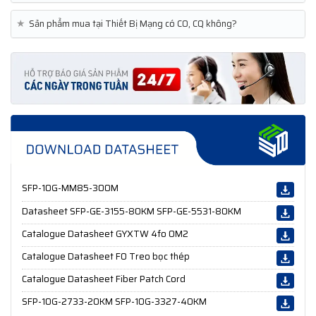
★
Sản phẩm mua tại Thiết Bị Mạng có CO, CQ không?
SFP-10G-MM85-300M
Datasheet SFP-GE-3155-80KM SFP-GE-5531-80KM
Catalogue Datasheet GYXTW 4fo OM2
Catalogue Datasheet FO Treo bọc thép
Catalogue Datasheet Fiber Patch Cord
SFP-10G-2733-20KM SFP-10G-3327-40KM