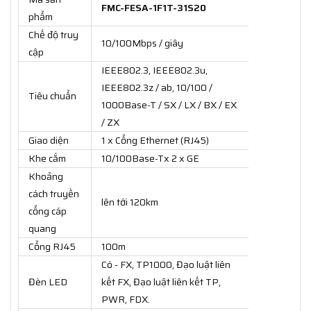
FMC-FESA-1F1T-31S20​
phẩm
Chế độ truy
10/100Mbps / giây
cập
IEEE802.3, IEEE802.3u,
IEEE802.3z / ab, 10/100 /
Tiêu chuẩn
1000Base-T / SX / LX / BX / EX
/ ZX
Giao diện
1 x Cổng Ethernet (RJ45)
Khe cắm
10/100Base-Tx 2 x GE
Khoảng
cách truyền
lên tới 120km
cổng cáp
quang
Cổng RJ45
100m
Có - FX, TP1000, Đạo luật liên
Đèn LED
kết FX, Đạo luật liên kết TP,
PWR, FDX.