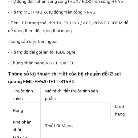
- Tự động đàm phán song công (HDX / FDX) trên cổng RJ-45
- Hỗ trợ MDI / MDI-X tự động trên cổng RJ-45
- Đèn LED trạng thái cho TX, FX LINK / ACT, POWER, 100M để
dễ dàng theo dõi trạng thái mạng
- Cung cấp điện bên ngoài
- Hỗ trợ độ dài gói lên tới 1600 byte
- Chứng nhận hạng A & CE của FCC
Thông số kỹ thuật chi tiết của bộ chuyển đổi 2 sợi
quang FMC-FESA-1F1T-31S20
Thuộc tính
Mô tả chi tiết thuộc tính sản
chính
phẩm
Chính
Hãng
hãng
Nhà phân
Thiết Bị Mạng
phối
Mã sản