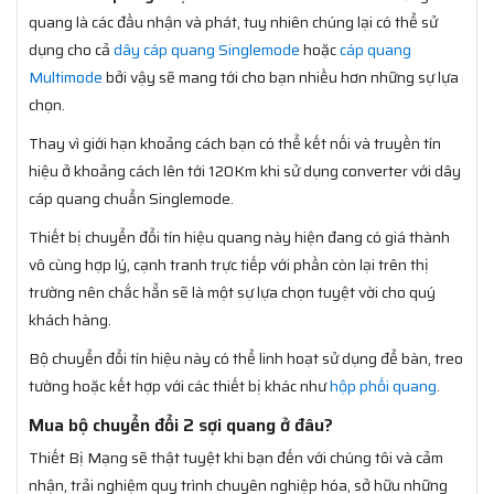
quang là các đầu nhận và phát, tuy nhiên chúng lại có thể sử
dụng cho cả
dây cáp quang Singlemode
hoặc
cáp quang
Multimode
bởi vậy sẽ mang tới cho bạn nhiều hơn những sự lựa
chọn.
Thay vì giới hạn khoảng cách bạn có thể kết nối và truyền tín
hiệu ở khoảng cách lên tới 120Km khi sử dụng converter với dây
cáp quang chuẩn Singlemode.
Thiết bị chuyển đổi tín hiệu quang này hiện đang có giá thành
vô cùng hợp lý, cạnh tranh trực tiếp với phần còn lại trên thị
trường nên chắc hẳn sẽ là một sự lựa chọn tuyệt vời cho quý
khách hàng.
Bộ chuyển đổi tín hiệu này có thể linh hoạt sử dụng để bàn, treo
tường hoặc kết hợp với các thiết bị khác như
hộp phối quang
.
Mua bộ chuyển đổi 2 sợi quang ở đâu?
Thiết Bị Mạng sẽ thật tuyệt khi bạn đến với chúng tôi và cảm
nhận, trải nghiệm quy trình chuyên nghiệp hóa, sở hữu những