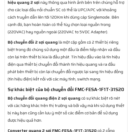
hiệu quang 2 sợi
này thông qua hình ảnh bên trên chúng hỗ trợ
cho các loại đầu nối chuẩn SC có thể là UPC/APC với khoảng
cách truyền dẫn lên tới 120Km khi dùng cáp Singlemode. Bên
cạnh đó, bạn hoàn toàn có thể tùy chọn loại nguồn trong
(220VAC) hay nguồn ngoài (220VAC to 5VDC Adapter).
Bộ chuyển đổi 2 sợi quang
là một cặp gồm có 2 thiết bị riêng
biệt trong đó chúng sử dụng một đầu là điểm tiếp nhận và đầu
còn lại trên thiết bị kia là đầu phát. Tín hiệu đầu vào là tín hiệu
điện qua thiết bị chuyển đổi thành tín hiệu quang và ra đầu
phát bên thiết bị còn lại chuyển đổi ngược lại sang tín hiệu đồng
(tín hiệu điện) kết nối với các máy tính, switch mạng.
Sự khác biệt của bộ chuyển đổi FMC-FESA-1F1T-31S20
Bộ chuyển đổi quang điện 2 sợi quang
có sự khác biệt rõ nét
với các hãng khác trên thị trường và bởi vậy mà khi sử dụng thiết
bị này bạn cũng cần lưu ý một số các điểm cơ bản để sử dụng
được hiệu quả hơn.
Converter quang 2 sợi FMC-FESA-1F1T-31S20
có 2 cổng