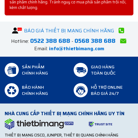
sản phẩm chính hãng. Tránh nguy cơ mua phải sản phẩm trôi nổi,
kém chất lượng.
BÁO GIÁ THIẾT BỊ MẠNG CHÍNH HÃNG
0522 388 688
0568 388 688
Hotline:
-
Email:
info@thietbimang.com
SẢN PHẨM
GIAO HÀNG
CHÍNH HÃNG
TOÀN QUỐC
BẢO HÀNH
HỖ TRỢ ONLINE
CHÍNH HÃNG
BÁO GIÁ 24/7
NHÀ CUNG CẤP THIẾT BỊ MẠNG CHÍNH HÃNG UY TÍN
THIẾT BỊ MẠNG CISCO, JUNIPER, THIẾT BỊ QUANG CHÍNH HÃNG