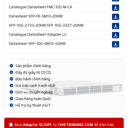
Catalogue Datasheet FMC-100-M-CA
Datasheet SFP-FE-SM13-20KM
SFP-10G-2733-20KM SFP-10G-3327-20KM
Catalogue Datasheet Adapter LC
Datasheet SFP-10G-SM13-40KM
Sản phẩm chính hãng
Đầy đủ giấy tờ CO,CQ
Bảo hành chính hãng
Giá bán cạnh tranh nhất
Dịch vụ chuyên nghiệp
Giao hàng toàn Quốc
Hỗ trợ kỹ thuật 24/7
Mua
Adapter SC/UPC
từ
THIETBIMANG.COM
để đảm bảo