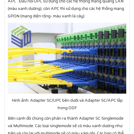
APC . Đầu nối UPC sử dụng cho các hệ thống mạng quang LAN
(màu xanh dương), còn APC thì sử dụng cho các hệ thống mạng
GPON (mạng diện rộng- màu xanh lá cây).
Hình ảnh: Adapter SC/UPC bên dưới và Adapter SC/APC lắp
trong ODF
Bên cạnh đó chúng còn phân ra thành Adapter SC Singlemode
và Multimode. Các loại singlemode sẽ có màu xanh dương như
trên và còn lại với multimode sẽ có màu xám ghi. Các bạn có thể