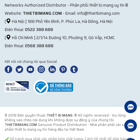
Networks Authorized Distributor - Phân phối thiết bị mạng uy tín ®
Website:
THIETBIMANG.COM
- Email: info@thietbimang.com
[
Hà Nội ] 188 Phố Yên Bình, P. Phúc La, Hà Đông, Hà Nội
Điện thoại:
0522 388 688
[
Hồ Chí Minh ] 2/1/14 Đường 10, Phường 9, Gò Vấp, HCMC
Điện thoại:
0568 388 688
Kết nối với chúng tôi qua Social
© 2018 Bản quyền thuộc
THIẾT BỊ MẠNG
. ® All rights reserved - Vui lòng
không sao chép nội dung khi không được sự đồng ý của chúng tôi.
THIETBIMANG.COM
Genuine Product Distribution - Nhà phân phối các sản
phẩm thiết bị mạng uy tín hàng đầu tại Việt Nam.
Để tránh mua phải sản phẩm kém chất lượng. Cách tốt nhất để đảm bảo để