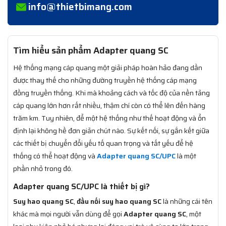
info@thietbimang.com
Tìm hiểu sản phẩm Adapter quang SC
Hệ thống mạng cáp quang một giải pháp hoàn hảo đang dần
được thay thế cho những đường truyền hệ thống cáp mạng
đồng truyền thống. Khi mà khoảng cách và tốc độ của nền tảng
cáp quang lớn hơn rất nhiều, thậm chí còn có thể lên đến hàng
trăm km. Tuy nhiên, để một hệ thống như thế hoạt động và ổn
định lại không hề đơn giản chút nào. Sự kết nối, sự gắn kết giữa
các thiết bị chuyển đổi yếu tố quan trọng và tất yếu để hệ
thống có thể hoạt động và
Adapter quang SC/UPC
là một
phần nhỏ trong đó.
Adapter quang SC/UPC là thiết bị gì?
Suy hao quang SC
,
đầu nối suy hao quang SC
là những cái tên
khác mà mọi người vẫn dùng để gọi
Adapter quang SC
, một