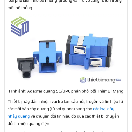
loại phụ kiên nhỏ bé nhưng lại đóng vai trò vô cùng to lớn trong
một hệ thống.
Hình ảnh: Adapter quang SC/UPC phân phối bởi Thiết Bị Mạng
Thiết bị này đảm nhiệm vai trò làm cầu nối, truyền và tín hiệu từ
các mối hàn cáp quang (từ sợi quang) sang cho
các loại dây
nhảy quang
và chuyển đổi tín hiệu đó qua các thiết bị chuyển
đổi tín hiệu quang điện.