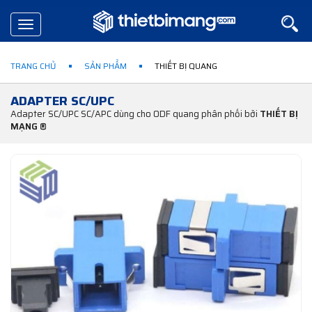
Toggle
navigation
TRANG CHỦ
SẢN PHẨM
THIẾT BỊ QUANG
ADAPTER SC/UPC
Adapter SC/UPC SC/APC dùng cho ODF quang phân phối bởi
THIẾT BỊ
MẠNG ®