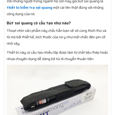
Với những người trong ngành họ còn hay gọi bút soi quang là
thiết bị kiểm tra sợi quang
một cái tên thật đúng với những
công dụng của nó.
Bút soi quang có cấu tạo như nào?
Thoạt nhìn sản phẩm này chắc hẳn bạn sẽ vô cùng thích thú và
tò mò bởi thiết kế, kích thước của nó y như một chiếc đèn pin cỡ
nhỏ vậy.
Thiết bị này có cấu tạo nhiều lớp được làm từ chất liệu thép hoặc
nhựa chuyên dụng dễ dàng bỏ túi di chuyển thuận tiện.