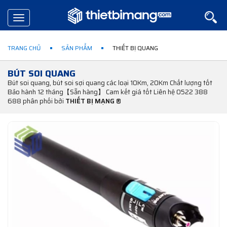
Toggle
navigation
TRANG CHỦ
SẢN PHẨM
THIẾT BỊ QUANG
BÚT SOI QUANG
Bút soi quang, bút soi sợi quang các loại 10Km, 20Km Chất lượng tốt
Bảo hành 12 tháng【Sẵn hàng】 Cam kết giá tốt Liên hệ 0522 388
688 phân phối bởi
THIẾT BỊ MẠNG ®