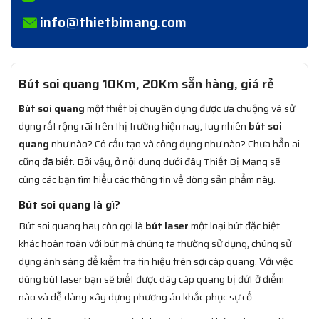
info@thietbimang.com
Bút soi quang 10Km, 20Km sẵn hàng, giá rẻ
Bút soi quang
một thiết bị chuyên dụng được ưa chuộng và sử
dụng rất rộng rãi trên thị trường hiện nay, tuy nhiên
bút soi
quang
như nào? Có cấu tạo và công dụng như nào? Chưa hẳn ai
cũng đã biết. Bởi vậy, ở nội dung dưới đây Thiết Bị Mạng sẽ
cùng các bạn tìm hiểu các thông tin về dòng sản phẩm này.
Bút soi quang là gì?
Bút soi quang hay còn gọi là
bút laser
một loại bút đặc biệt
khác hoàn toàn với bút mà chúng ta thường sử dụng, chúng sử
dụng ánh sáng để kiểm tra tín hiệu trên sợi cáp quang. Với việc
dùng bút laser bạn sẽ biết được dây cáp quang bị đứt ở điểm
nào và dễ dàng xây dựng phương án khắc phục sự cố.