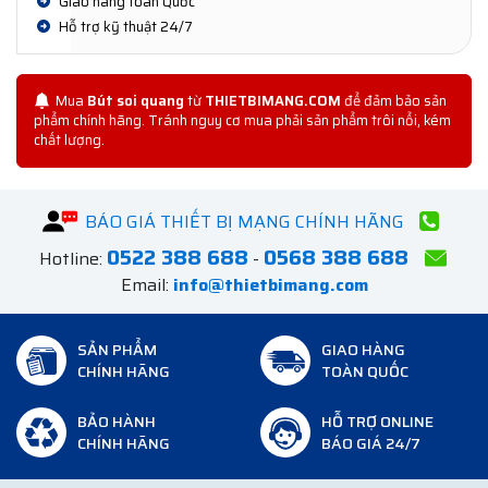
Giao hàng toàn Quốc
Hỗ trợ kỹ thuật 24/7
Mua
Bút soi quang
từ
THIETBIMANG.COM
để đảm bảo sản
phẩm chính hãng. Tránh nguy cơ mua phải sản phẩm trôi nổi, kém
chất lượng.
BÁO GIÁ THIẾT BỊ MẠNG CHÍNH HÃNG
0522 388 688
0568 388 688
Hotline:
-
Email:
info@thietbimang.com
SẢN PHẨM
GIAO HÀNG
CHÍNH HÃNG
TOÀN QUỐC
BẢO HÀNH
HỖ TRỢ ONLINE
CHÍNH HÃNG
BÁO GIÁ 24/7