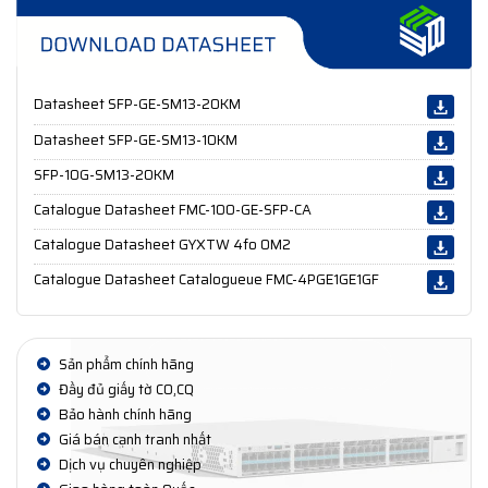
Datasheet SFP-GE-SM13-20KM
Datasheet SFP-GE-SM13-10KM
SFP-10G-SM13-20KM
Catalogue Datasheet FMC-100-GE-SFP-CA
Catalogue Datasheet GYXTW 4fo OM2
Catalogue Datasheet Catalogueue FMC-4PGE1GE1GF
Sản phẩm chính hãng
Đầy đủ giấy tờ CO,CQ
Bảo hành chính hãng
Giá bán cạnh tranh nhất
Dịch vụ chuyên nghiệp