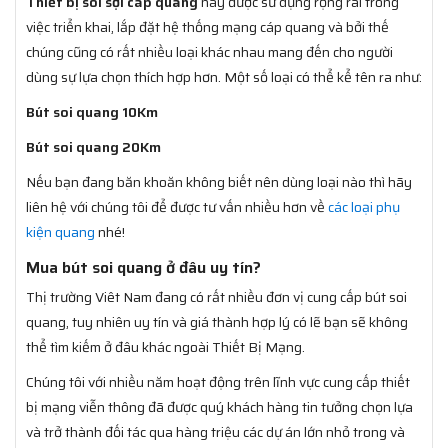
Thiết bị soi sợi cáp quang
này được sử dụng rộng rãi trong
việc triển khai, lắp đặt hệ thống mạng cáp quang và bởi thế
chúng cũng có rất nhiều loại khác nhau mang đến cho người
dùng sự lựa chọn thích hợp hơn. Một số loại có thể kể tên ra như:
Bút soi quang 10Km
Bút soi quang 20Km
Nếu bạn đang băn khoăn không biết nên dùng loại nào thì hãy
liên hệ với chúng tôi để được tư vấn nhiều hơn về
các loại phụ
kiện quang
nhé!
Mua bút soi quang ở đâu uy tín?
Thị trường Viêt Nam đang có rất nhiều đơn vị cung cấp bút soi
quang, tuy nhiên uy tín và giá thành hợp lý có lẽ bạn sẽ không
thể tìm kiếm ở đâu khác ngoài Thiết Bị Mạng.
Chúng tôi với nhiều năm hoạt động trên lĩnh vực cung cấp thiết
bị mạng viễn thông đã được quý khách hàng tin tưởng chọn lựa
và trở thành đối tác qua hàng triệu các dự án lớn nhỏ trong và