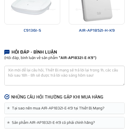
C9136I-S
AIR-AP1852I-H-K9
HỎI ĐÁP - BÌNH LUẬN
(Hỏi đáp, bình luận về sản phẩm
"AIR-AP1832I-E-K9")
NHỮNG CÂU HỎI THƯỜNG GẶP KHI MUA HÀNG
★
Tại sao nên mua AIR-AP1832I-E-K9 tại Thiết Bị Mạng?
★
Sản phẩm AIR-AP1832I-E-K9 có phải chính hãng?