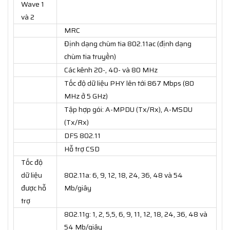
Wave 1
và 2
MRC
Định dạng chùm tia 802.11ac (định dạng
chùm tia truyền)
Các kênh 20-, 40- và 80 MHz
Tốc độ dữ liệu PHY lên tới 867 Mbps (80
MHz ở 5 GHz)
Tập hợp gói: A-MPDU (Tx/Rx), A-MSDU
(Tx/Rx)
DFS 802.11
Hỗ trợ CSD
Tốc độ
dữ liệu
802.11a: 6, 9, 12, 18, 24, 36, 48 và 54
được hỗ
Mb/giây
trợ
802.11g: 1, 2, 5,5, 6, 9, 11, 12, 18, 24, 36, 48 và
54 Mb/giây