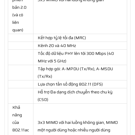
bản 2.0
(và có
liên
quan)
Kết hợp tỷ lệ tối đa (MRC)
Kênh 20 và 40 MHz
Tốc độ dữ liệu PHY lên tới 300 Mbps (40
MHz với 5 GHz)
Tập hợp gói: A-MPDU (Tx/Rx), A-MSDU
(Tx/Rx)
Lựa chọn tần số động 802.11 (DFS)
Hỗ trợ Đa dạng dịch chuyển theo chu kỳ
(CSD)
Khả
năng
của
3x3 MIMO với hai luồng không gian, MIMO
802.11ac
một người dùng hoặc nhiều người dùng