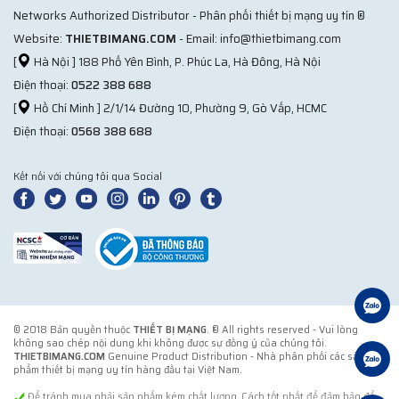
Networks Authorized Distributor - Phân phối thiết bị mạng uy tín ®
Website:
THIETBIMANG.COM
- Email: info@thietbimang.com
[
Hà Nội ] 188 Phố Yên Bình, P. Phúc La, Hà Đông, Hà Nội
Điện thoại:
0522 388 688
[
Hồ Chí Minh ] 2/1/14 Đường 10, Phường 9, Gò Vấp, HCMC
Điện thoại:
0568 388 688
Kết nối với chúng tôi qua Social
© 2018 Bản quyền thuộc
THIẾT BỊ MẠNG
. ® All rights reserved - Vui lòng
không sao chép nội dung khi không được sự đồng ý của chúng tôi.
THIETBIMANG.COM
Genuine Product Distribution - Nhà phân phối các sản
phẩm thiết bị mạng uy tín hàng đầu tại Việt Nam.
Để tránh mua phải sản phẩm kém chất lượng. Cách tốt nhất để đảm bảo để