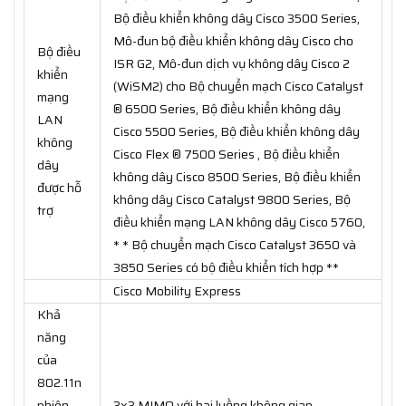
Bộ điều khiển không dây Cisco 3500 Series,
Mô-đun bộ điều khiển không dây Cisco cho
Bộ điều
ISR G2, Mô-đun dịch vụ không dây Cisco 2
khiển
(WiSM2) cho Bộ chuyển mạch Cisco Catalyst
mạng
® 6500 Series, Bộ điều khiển không dây
LAN
Cisco 5500 Series, Bộ điều khiển không dây
không
Cisco Flex ® 7500 Series , Bộ điều khiển
dây
không dây Cisco 8500 Series, Bộ điều khiển
được hỗ
không dây Cisco Catalyst 9800 Series, Bộ
trợ
điều khiển mạng LAN không dây Cisco 5760,
* * Bộ chuyển mạch Cisco Catalyst 3650 và
3850 Series có bộ điều khiển tích hợp **
Cisco Mobility Express
Khả
năng
của
802.11n
phiên
3x3 MIMO với hai luồng không gian