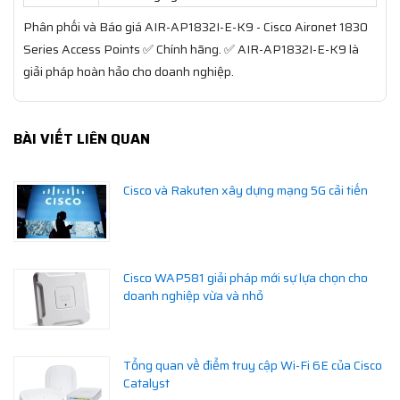
Phân phối và Báo giá AIR-AP1832I-E-K9 - Cisco Aironet 1830
Series Access Points ✅ Chính hãng. ✅ AIR-AP1832I-E-K9 là
giải pháp hoàn hảo cho doanh nghiệp.
BÀI VIẾT LIÊN QUAN
Cisco và Rakuten xây dựng mạng 5G cải tiến
Cisco WAP581 giải pháp mới sự lựa chọn cho
doanh nghiệp vừa và nhỏ
Tổng quan về điểm truy cập Wi-Fi 6E của Cisco
Catalyst