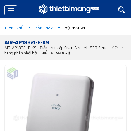
Toggle
navigation
TRANG CHỦ
SẢN PHẨM
BỘ PHÁT WIFI
AIR-AP1832I-E-K9
AIR-AP1832I-E-K9 - Điểm truy cập Cisco Aironet 1830 Series ✅ Chính
hãng phân phối bởi
THIẾT BỊ MẠNG ®