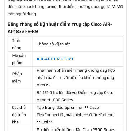
đến một khách hàng tại một thời điểm, thường được gọi là MIMO
một người dùng.
Bảng thông số kỹ thuật điểm truy cập Cisco AIR-
AP1832I-E-K9
Tính
Thông số kỹ thuật
năng
Mã sản
AIR-AP1832I-E-K9
phẩm
Phát hành phần mềm mạng không dây hợp
Phần
nhất của Cisco với bộ điều khiển không dây
mềm
AireOS:
8.1.121.0 trở lên đối với Điểm truy cập Cisco
Aironet 1830 Series
Các chế
Tập trung, độc lập, sniffer, ** Cisco
độ triển
FlexConnect ® , màn hình, ** OfficeExtend,
khai
** lưới **
Bộ điều khiển không dây Cisco 2500 Series,