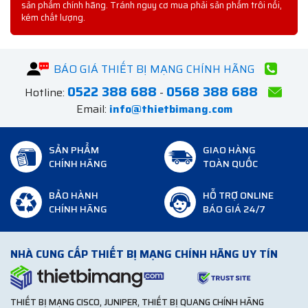
sản phẩm chính hãng. Tránh nguy cơ mua phải sản phẩm trôi nổi,
kém chất lượng.
BÁO GIÁ THIẾT BỊ MẠNG CHÍNH HÃNG
0522 388 688
0568 388 688
Hotline:
-
Email:
info@thietbimang.com
SẢN PHẨM
GIAO HÀNG
CHÍNH HÃNG
TOÀN QUỐC
BẢO HÀNH
HỖ TRỢ ONLINE
CHÍNH HÃNG
BÁO GIÁ 24/7
NHÀ CUNG CẤP THIẾT BỊ MẠNG CHÍNH HÃNG UY TÍN
THIẾT BỊ MẠNG CISCO, JUNIPER, THIẾT BỊ QUANG CHÍNH HÃNG