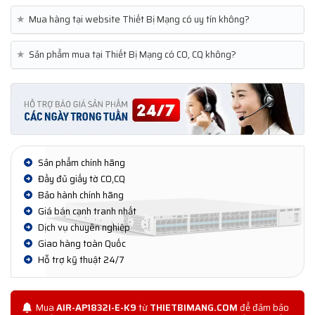
★
Mua hàng tại website Thiết Bị Mạng có uy tín không?
★
Sản phẩm mua tại Thiết Bị Mạng có CO, CQ không?
Sản phẩm chính hãng
Đầy đủ giấy tờ CO,CQ
Bảo hành chính hãng
Giá bán cạnh tranh nhất
Dịch vụ chuyên nghiệp
Giao hàng toàn Quốc
Hỗ trợ kỹ thuật 24/7
Mua
AIR-AP1832I-E-K9
từ
THIETBIMANG.COM
để đảm bảo