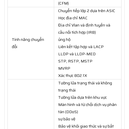
(CFM)
Chuyển tiếp lớp 2 dựa trên ASIC
Học địa chỉ MAC
Địa chỉ Vlan và định tuyến và
cầu nối tích hợp (IRB)
Tính năng chuyển
ủng hộ
đổi
Liên kết tập hợp và LACP
LLDP và LLDP-MED
STP, RSTP, MSTP
MVRP
Xác thực 802.1X
Tường lửa trạng thái và không
trạng thái
Tường lửa dựa trên khu vực
Màn hình và từ chối dịch vụ phân
tán (DDoS)
sự bảo vệ
Bảo vệ khỏi giao thức và sự bất