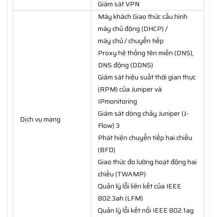
Giám sát VPN
Máy khách Giao thức cấu hình
máy chủ động (DHCP) /
máy chủ / chuyển tiếp
Proxy hệ thống tên miền (DNS),
DNS động (DDNS)
Giám sát hiệu suất thời gian thực
(RPM) của Juniper và
IPmonitoring
Giám sát dòng chảy Juniper (J-
Dịch vụ mạng
Flow) 3
Phát hiện chuyển tiếp hai chiều
(BFD)
Giao thức đo lường hoạt động hai
chiều (TWAMP)
Quản lý lỗi liên kết của IEEE
802.3ah (LFM)
Quản lý lỗi kết nối IEEE 802.1ag