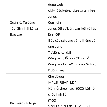
dùng web
Giám đốc không gian và an ninh
Junos
Quản lý, Tự động
Con trăn
hóa, Ghi nhật ký và
Junos OS sự kiện, cam kết và tập
Báo cáo
lệnh OP
Báo cáo sử dụng băng thông và
ứng dụng
Tự động cài đặt
Công cụ gỡ lỗi và xử lý sự cố
Cung cấp Zero-Touch với Dịch vụ
Đường ray
Chế độ gói
MPLS (RSVP, LDP)
Kết nối chéo mạch (CCC), kết nối
chéo tịnh tiến
(TCC)
Dịch vụ định tuyến
VPN L2 / L3 MPLS, bút danh