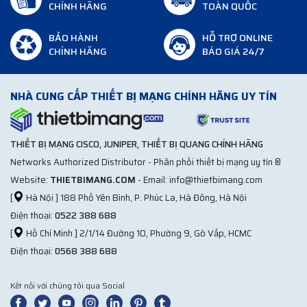
CHÍNH HÃNG
TOÀN QUỐC
BẢO HÀNH
HỖ TRỢ ONLINE
CHÍNH HÃNG
BÁO GIÁ 24/7
NHÀ CUNG CẤP THIẾT BỊ MẠNG CHÍNH HÃNG UY TÍN
THIẾT BỊ MẠNG CISCO, JUNIPER, THIẾT BỊ QUANG CHÍNH HÃNG
Networks Authorized Distributor - Phân phối thiết bị mạng uy tín ®
Website:
THIETBIMANG.COM
- Email: info@thietbimang.com
[
Hà Nội ] 188 Phố Yên Bình, P. Phúc La, Hà Đông, Hà Nội
Điện thoại:
0522 388 688
[
Hồ Chí Minh ] 2/1/14 Đường 10, Phường 9, Gò Vấp, HCMC
Điện thoại:
0568 388 688
Kết nối với chúng tôi qua Social