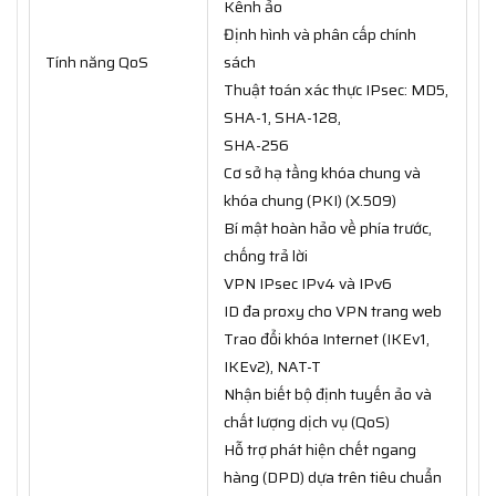
Kênh ảo
Định hình và phân cấp chính
Tính năng QoS
sách
Thuật toán xác thực IPsec: MD5,
SHA-1, SHA-128,
SHA-256
Cơ sở hạ tầng khóa chung và
khóa chung (PKI) (X.509)
Bí mật hoàn hảo về phía trước,
chống trả lời
VPN IPsec IPv4 và IPv6
ID đa proxy cho VPN trang web
Trao đổi khóa Internet (IKEv1,
IKEv2), NAT-T
Nhận biết bộ định tuyến ảo và
chất lượng dịch vụ (QoS)
Hỗ trợ phát hiện chết ngang
hàng (DPD) dựa trên tiêu chuẩn