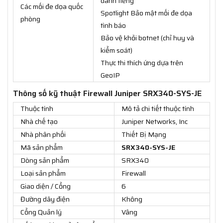
danh tiếng
Các mối đe dọa quốc
Spotlight Bảo mật mối đe dọa
phòng
tình báo
Bảo vệ khỏi botnet (chỉ huy và
kiểm soát)
Thực thi thích ứng dựa trên
GeoIP
Thông số kỹ thuật Firewall Juniper SRX340-SYS-JE
Thuộc tính
Mô tả chi tiết thuộc tính
Nhà chế tạo
Juniper Networks, Inc
Nhà phân phối
Thiết Bị Mạng
Mã sản phẩm
SRX340-SYS-JE
Dòng sản phẩm
SRX340
Loại sản phẩm
Firewall
Giao diện / Cổng
6
Đường dây điện
Không
Cổng Quản lý
Vâng