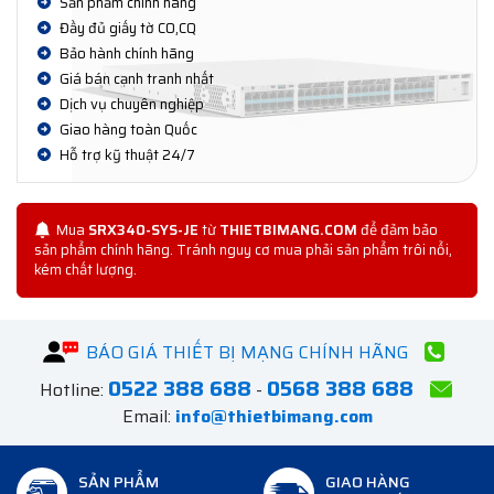
Sản phẩm chính hãng
Đầy đủ giấy tờ CO,CQ
Bảo hành chính hãng
Giá bán cạnh tranh nhất
Dịch vụ chuyên nghiệp
Giao hàng toàn Quốc
Hỗ trợ kỹ thuật 24/7
Mua
SRX340-SYS-JE
từ
THIETBIMANG.COM
để đảm bảo
sản phẩm chính hãng. Tránh nguy cơ mua phải sản phẩm trôi nổi,
kém chất lượng.
BÁO GIÁ THIẾT BỊ MẠNG CHÍNH HÃNG
0522 388 688
0568 388 688
Hotline:
-
Email:
info@thietbimang.com
SẢN PHẨM
GIAO HÀNG