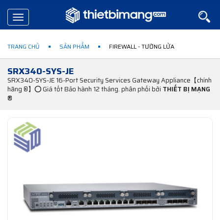
Toggle
navigation
TRANG CHỦ
SẢN PHẨM
FIREWALL - TƯỜNG LỬA
SRX340-SYS-JE
SRX340-SYS-JE 16-Port Security Services Gateway Appliance【chính
hãng ®】⭕ Giá tốt Bảo hành 12 tháng. phân phối bởi
THIẾT BỊ MẠNG
®