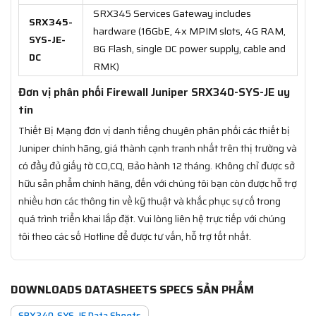
SRX345 Services Gateway includes
SRX345-
hardware (16GbE, 4x MPIM slots, 4G RAM,
SYS-JE-
8G Flash, single DC power supply, cable and
DC
RMK)
Đơn vị phân phối Firewall Juniper SRX340-SYS-JE uy
tín
Thiết Bị Mạng đơn vị danh tiếng chuyên phân phối các thiết bị
Juniper chính hãng, giá thành cạnh tranh nhất trên thị trường và
có đầy đủ giấy tờ CO,CQ, Bảo hành 12 tháng. Không chỉ được sở
hữu sản phẩm chính hãng, đến với chúng tôi bạn còn được hỗ trợ
nhiều hơn các thông tin về kỹ thuật và khắc phục sự cố trong
quá trình triển khai lắp đặt. Vui lòng liên hệ trực tiếp với chúng
tôi theo các số Hotline để được tư vấn, hỗ trợ tốt nhất.
DOWNLOADS DATASHEETS SPECS SẢN PHẨM
SRX340-SYS-JE Data Sheets