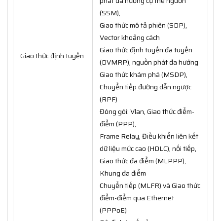
phát đa hướng cụ thể nguồn
(SSM),
Giao thức mô tả phiên (SDP),
Vector khoảng cách
Giao thức định tuyến đa tuyến
Giao thức định tuyến
(DVMRP), nguồn phát đa hướng
Giao thức khám phá (MSDP),
Chuyển tiếp đường dẫn ngược
(RPF)
Đóng gói: Vlan, Giao thức điểm-
điểm (PPP),
Frame Relay, Điều khiển liên kết
dữ liệu mức cao (HDLC), nối tiếp,
Giao thức đa điểm (MLPPP),
Khung đa điểm
Chuyển tiếp (MLFR) và Giao thức
điểm-điểm qua Ethernet
(PPPoE)