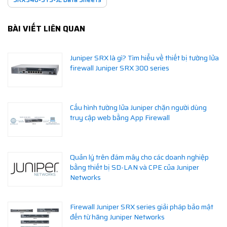
BÀI VIẾT LIÊN QUAN
Juniper SRX là gì? Tìm hiểu về thiết bị tường lửa
firewall Juniper SRX 300 series
Cấu hình tường lửa Juniper chặn người dùng
truy cập web bằng App Firewall
Quản lý trên đám mây cho các doanh nghiệp
bằng thiết bị SD-LAN và CPE của Juniper
Networks
Firewall Juniper SRX series giải pháp bảo mật
đến từ hãng Juniper Networks