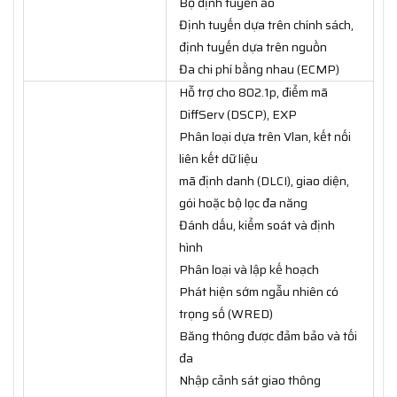
Bộ định tuyến ảo
Định tuyến dựa trên chính sách,
định tuyến dựa trên nguồn
Đa chi phí bằng nhau (ECMP)
Hỗ trợ cho 802.1p, điểm mã
DiffServ (DSCP), EXP
Phân loại dựa trên Vlan, kết nối
liên kết dữ liệu
mã định danh (DLCI), giao diện,
gói hoặc bộ lọc đa năng
Đánh dấu, kiểm soát và định
hình
Phân loại và lập kế hoạch
Phát hiện sớm ngẫu nhiên có
trọng số (WRED)
Băng thông được đảm bảo và tối
đa
Nhập cảnh sát giao thông