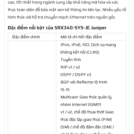
cao, tốt nhất trong ngành cung cấp khả năng mã hóa và xác
thực toàn diện để bảo mật xen kẽ thông tin liên lạc. Nhiều yếu tố
hình thức với hỗ trợ chuyển mạch Ethernet trên nguồn gốc.
Đặc điểm nổi bật của SRX340-SYS-JE Juniper
Đặc điểm chính
Mô tả chi tiết đặc điểm
IPv4, IPv6, ISO, Dịch vụ mạng
không kết nối (CLNS)
Tuyến tĩnh
RIP v1 / v2
OSPF / OSPF v3
BGP với Reflector lộ trình
IS-IS
Multicast: Giao thức quản lý
nhóm Internet (IGMP)
v1 / v2, chế độ thưa thớt Giao
thức độc lập giao thức (PIM)
(SM) / chế độ đậm đặc (DM) /