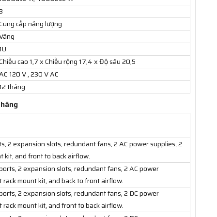
3
Cung cấp năng lượng
Vâng
1U
Chiều cao 1,7 x Chiều rộng 17,4 x Độ sâu 20,5
AC 120 V , 230 V AC
12 tháng
 hãng
, 2 expansion slots, redundant fans, 2 AC power supplies, 2
kit, and front to back airflow.
rts, 2 expansion slots, redundant fans, 2 AC power
 rack mount kit, and back to front airflow.
rts, 2 expansion slots, redundant fans, 2 DC power
 rack mount kit, and front to back airflow.