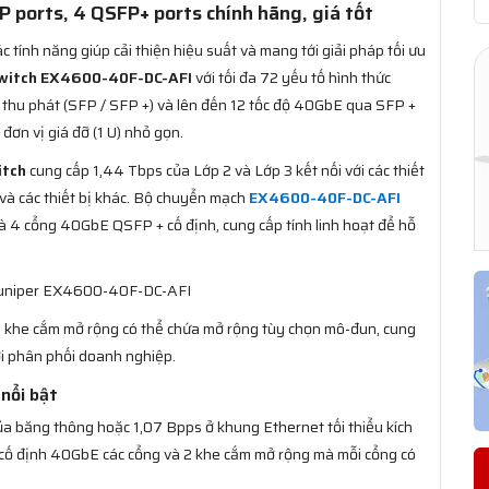
ports, 4 QSFP+ ports chính hãng, giá tốt
ác tính năng giúp cải thiện hiệu suất và mang tới giải pháp tối ưu
witch EX4600-40F-DC-AFI
với tối đa 72 yếu tố hình thức
 thu phát (SFP / SFP +) và lên đến 12 tốc độ 40GbE qua SFP +
đơn vị giá đỡ (1 U) nhỏ gọn.
itch
cung cấp 1,44 Tbps của Lớp 2 và Lớp 3 kết nối với các thiết
và các thiết bị khác. Bộ chuyển mạch
EX4600-40F-DC-AFI
à 4 cổng 40GbE QSFP + cố định, cung cấp tính linh hoạt để hỗ
 Juniper EX4600-40F-DC-AFI
i khe cắm mở rộng có thể chứa mở rộng tùy chọn mô-đun, cung
ưới phân phối doanh nghiệp.
nổi bật
ủa băng thông hoặc 1,07 Bpps ở khung Ethernet tối thiểu kích
g cố định 40GbE các cổng và 2 khe cắm mở rộng mà mỗi cổng có