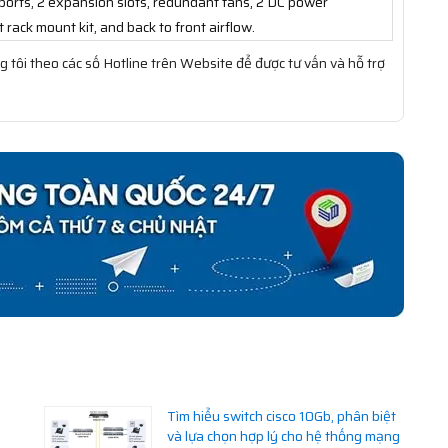
rts, 2 expansion slots, redundant fans, 2 DC power
 rack mount kit, and back to front airflow.
g tôi theo các số Hotline trên Website để được tư vấn và hỗ trợ
Tìm hiểu switch cisco 10Gb, phân biệt
và lựa chọn hợp lý cho hệ thống mạng