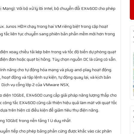
 Mạng): Với bộ xử lý lõi Intel, bộ chuyển đổi EX4600 cho phép
ux. Junos HĐH chạy trong hai VM riêng biệt trong cặp hoạt
ng tắc liên tục chuyển sang phiên bản phần mềm mới hơn trong
iện xoay chiều tải kép bên trong và tốc độ biến dự phòng quạt
p điện đơn hoặc quạt bị hỏng. Tùy chọn nguồn DC là cũng có sẵn.
tính năng cho tự động hóa mạng và plug-and-play hoạt động.
oạt động và tập lệnh sự kiện, tự động quay lại, và kịch bản
ới Dịch vụ cổng lớp 2 của VMware NSX,
iao diện 10GbE, EX4600 cung cấp giải pháp năng lượng thấp cho
c công tắc EX4600 cũng cải thiện hiệu quả làm mát với quạt tốc
dựa trên hiện có điều kiện để giảm tiêu thụ điện năng.
ổng 10GbE trong nền tảng 1 U duy nhất.
huyển tiếp cho phép bảng phần cứng được khắc vào các phân