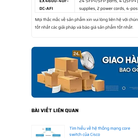
EX4600-40F-
24 SFP+/SFP ports, 4 QSFP+ po
DC-AFI
supplies, 2 power cords, 4-post
Mọi thắc mắc về sản phẩm xin vui lòng liên hệ với chún
tốt nhất các giải pháp và báo giá sản phẩm tốt nhất.
BÀI VIẾT LIÊN QUAN
Tìm hiểu về hệ thống mạng core
switch của Cisco