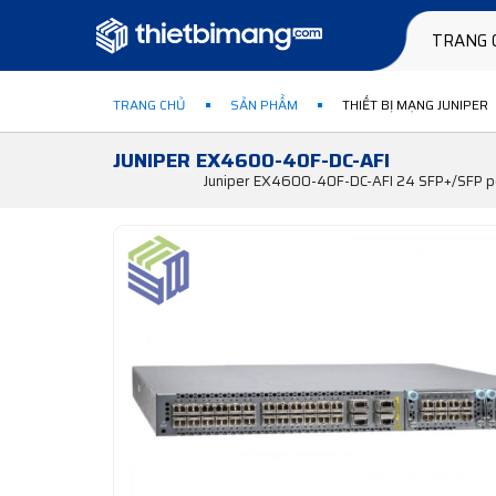
TRANG 
TRANG CHỦ
SẢN PHẨM
THIẾT BỊ MẠNG JUNIPER
JUNIPER EX4600-40F-DC-AFI
Juniper EX4600-40F-DC-AFI 24 SFP+/SFP port