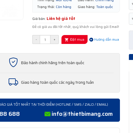
Trạng thái:
Còn hàng
Giao hàng:
Toàn quốc
Liên hệ giá tốt
Giá bán:
Để có giá ưu đãi tốt nhất, quý khách vui lòng gửi Email!
Đặt mua
-
+
Hướng dẫn mua
Bảo hành chính hãng trên toàn quốc
Giao hàng toàn quốc các ngày trong tuần
BÁO GIÁ TỐT NHẤT TẠI THỜI ĐIỂM (HOTLINE / SMS / ZALO / EMAIL)
388 688
info@thietbimang.com