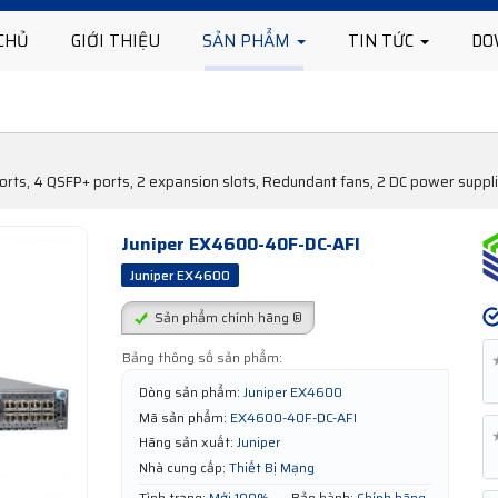
CHỦ
GIỚI THIỆU
SẢN PHẨM
TIN TỨC
DO
s, 4 QSFP+ ports, 2 expansion slots, Redundant fans, 2 DC power supplies
Juniper EX4600-40F-DC-AFI
Juniper EX4600
Sản phẩm chính hãng ®
Bảng thông số sản phẩm:
Dòng sản phẩm:
Juniper EX4600
Mã sản phẩm:
EX4600-40F-DC-AFI
Hãng sản xuất:
Juniper
Nhà cung cấp:
Thiết Bị Mạng
Tình trạng:
Mới 100%
Bảo hành:
Chính hãng