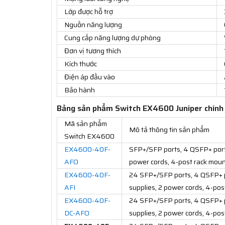
Lớp được hỗ trợ
Nguồn năng lượng
Cung cấp năng lượng dự phòng
Đơn vị tương thích
Kích thước
Điện áp đầu vào
Bảo hành
Bảng sản phẩm Switch EX4600 Juniper chính
Mã sản phẩm
Mô tả thông tin sản phẩm
Switch EX4600
EX4600-40F-
SFP+/SFP ports, 4 QSFP+ ports
AFO
power cords, 4-post rack mount 
EX4600-40F-
24 SFP+/SFP ports, 4 QSFP+ po
AFI
supplies, 2 power cords, 4-post
EX4600-40F-
24 SFP+/SFP ports, 4 QSFP+ po
DC-AFO
supplies, 2 power cords, 4-post