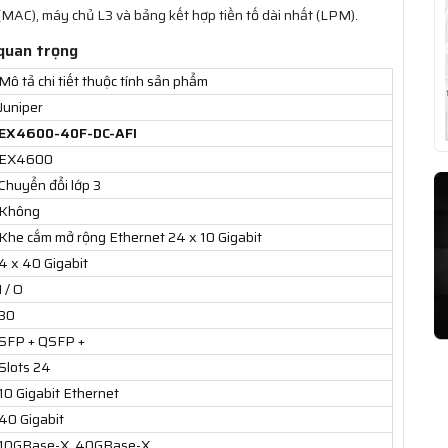
(MAC), máy chủ L3 và bảng kết hợp tiền tố dài nhất (LPM).
quan trọng
Mô tả chi tiết thuộc tính sản phẩm
Juniper
EX4600-40F-DC-AFI
EX4600
Chuyển đổi lớp 3
Không
Khe cắm mở rộng Ethernet 24 x 10 Gigabit
4 x 40 Gigabit
I / O
30
SFP + QSFP +
Slots 24
10 Gigabit Ethernet
40 Gigabit
10GBase-X, 40GBase-X