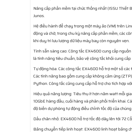
Nâng cấp phần mềm tại chức thống nhất (ISSU Thiết Bị
Junos.
Hệ điều hành để chạy trong một máy ảo (VM) trên Lin
động và chờ; trong chu kỳ nâng cấp phần mềm, các cô
khi duy trì lưu lượng dữ liệu máy bay còn nguyên vẹn.
Tính sẵn sàng cao: Công tắc EX4600 cung cấp nguồn đ
là tính năng tiêu chuẩn, bảo vệ công tắc khỏi cung cấ
Tự động hóa: Các công tắc EX4600 hỗ trợ một số các 
Các tính năng bao gồm cung cấp không cảm ứng (ZTP), h
Python. Công tắc cũng cung cấp hỗ trợ cho tích hợp v
Hiệu quả năng lượng: Tiêu thụ ít hơn năm watt mỗi g
10GbE hàng đầu, cuối hàng và phân phối triển khai. Cá
độ biến dự phòng tự động điều chỉnh tốc độ của chúng 
Dấu chân nhỏ: EX4600 hỗ trợ tốc độ dây lên tới 72 C
Bảng chuyển tiếp linh hoạt: EX4600 linh hoạt bảng c