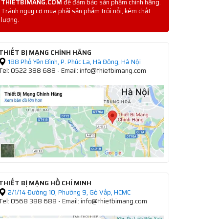
THIETBIMANG.COM
để đảm bảo sản phẩm chính hãng.
Tránh nguy cơ mua phải sản phẩm trôi nổi, kém chất
lượng.
THIẾT BỊ MẠNG CHÍNH HÃNG
188 Phố Yên Bình, P. Phúc La, Hà Đông, Hà Nội
Tel: 0522 388 688 - Email: info@thietbimang.com
THIẾT BỊ MẠNG HỒ CHÍ MINH
2/1/14 Đường 10, Phường 9, Gò Vấp, HCMC
Tel: 0568 388 688 - Email: info@thietbimang.com