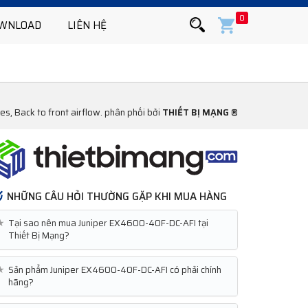
0
WNLOAD
LIÊN HỆ
, Back to front airflow. phân phối bởi
THIẾT BỊ MẠNG ®
NHỮNG CÂU HỎI THƯỜNG GẶP KHI MUA HÀNG
★
Tại sao nên mua Juniper EX4600-40F-DC-AFI tại
Thiết Bị Mạng?
★
Sản phẩm Juniper EX4600-40F-DC-AFI có phải chính
hãng?