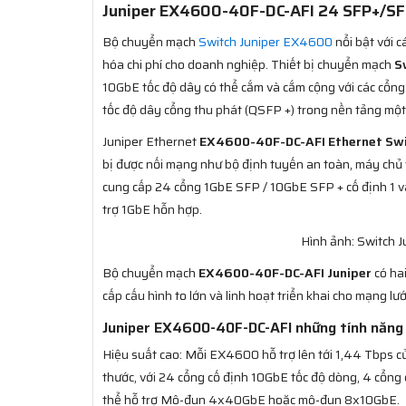
Juniper EX4600-40F-DC-AFI 24 SFP+/SFP 
Bộ chuyển mạch
Switch Juniper EX4600
nổi bật với c
hóa chi phí cho doanh nghiệp. Thiết bị chuyển mạch
S
10GbE tốc độ dây có thể cắm và cắm cộng với các cổng
tốc độ dây cổng thu phát (QSFP +) trong nền tảng một 
Juniper Ethernet
EX4600-40F-DC-AFI Ethernet Sw
bị được nối mạng như bộ định tuyến an toàn, máy chủ 
cung cấp 24 cổng 1GbE SFP / 10GbE SFP + cố định 1 v
trợ 1GbE hỗn hợp.
Hình ảnh: Switch
Bộ chuyển mạch
EX4600-40F-DC-AFI Juniper
có ha
cấp cấu hình to lớn và linh hoạt triển khai cho mạng l
Juniper EX4600-40F-DC-AFI những tính năng 
Hiệu suất cao: Mỗi EX4600 hỗ trợ lên tới 1,44 Tbps c
thước, với 24 cổng cố định 10GbE tốc độ dòng, 4 cổn
thể hỗ trợ Mô-đun 4x40GbE hoặc mô-đun 8x10GbE.