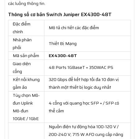
các luồng thông tin.
Thông số cơ bản Switch Juniper EX4300-48T
Đặc điểm
Mô tả chi tiết các đặc điểm
chính
Nhà phân
Thiết Bị Mạng
phối
Mã sản phẩm
EX4300-48T
Giao diện
48 Ports 1GBaseT + 350WAC PS
cổng
Kết nối khung
320 Gbps để kết hợp tối đa 10 đơn vị
gầm ảo
thành một thiết bị logic duy nhất
Tùy chọn Mô-
đun Uplink
4 cổng với quang học SFP + / SFP có
Mô-đun
thể cắm
10GbE / 1GbE
Nguồn điện tự động hóa 100-120 V /
200-240 V; 715 W AFO cung cấp năng