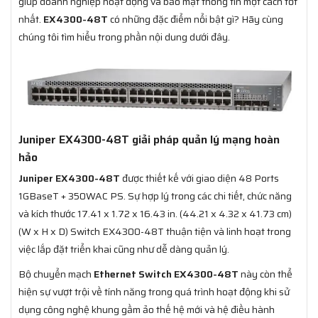
giúp doanh nghiệp hoạt động và bảo mật thông tin một cách tốt
nhất.
EX4300-48T
có những đặc điểm nổi bật gì? Hãy cùng
chúng tôi tìm hiểu trong phần nội dung dưới đây.
Juniper EX4300-48T giải pháp quản lý mạng hoàn
hảo
Juniper EX4300-48T
được thiết kế với giao diện 48 Ports
1GBaseT + 350WAC PS. Sự hợp lý trong các chi tiết, chức năng
và kích thước 17.41 x 1.72 x 16.43 in. (44.21 x 4.32 x 41.73 cm)
(W x H x D) Switch EX4300-48T thuận tiện và linh hoạt trong
việc lắp đặt triển khai cũng như dễ dàng quản lý.
Bộ chuyển mạch
Ethernet Switch EX4300-48T
này còn thể
hiện sự vượt trội về tính năng trong quá trình hoạt động khi sử
dụng công nghệ khung gầm ảo thế hệ mới và hệ điều hành