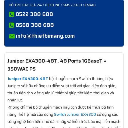
HỖ TRỢ BÁO GIÁ 24/7 (HOTLINE / SMS / ZALO / EMAIL)
0522 388 688
0568 388 688
info@thietbimang.com
Juniper EX4300-48T, 48 Ports 1GBaseT +
350WAC PS
Juniper EX4300-48T
bộ chuyển mạch Switch thương hiệu
Juniper sở hữu những ưu điểm vượt trội với giao diện đơn giản,
thuận tiện cho việc quản lý thiết bị giúp tiết kiệm thời gian và
nhân lực.
Không chỉ thế bộ chuyển mạch này còn được kế thừa bộ tính
năng thế hệ mới của dòng
Switch Juniper EX4300
sử dụng các
công nghệ tiên tiến như đám mây và kiến trúc bảo mật liền mạch