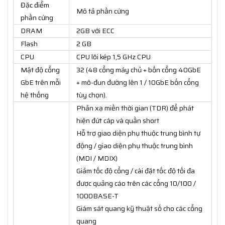
Đặc điểm
Mô tả phần cứng
phần cứng
DRAM
2GB với ECC
Flash
2 GB
CPU
CPU lõi kép 1,5 GHz CPU
Mật độ cổng
32 (48 cổng máy chủ + bốn cổng 40GbE
GbE trên mỗi
+ mô-đun đường lên 1 / 10GbE bốn cổng
hệ thống
tùy chọn).
Phản xạ miền thời gian (TDR) để phát
hiện đứt cáp và quần short
Hỗ trợ giao diện phụ thuộc trung bình tự
động / giao diện phụ thuộc trung bình
(MDI / MDIX)
Giảm tốc độ cổng / cài đặt tốc độ tối đa
được quảng cáo trên các cổng 10/100 /
1000BASE-T
Giám sát quang kỹ thuật số cho các cổng
quang