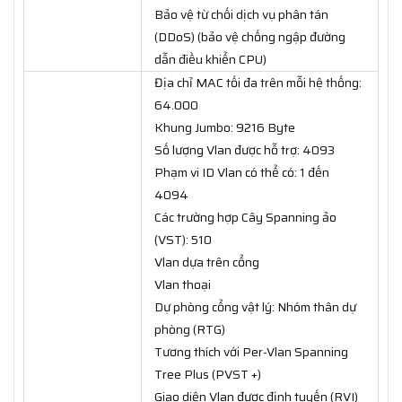
Bảo vệ từ chối dịch vụ phân tán
(DDoS) (bảo vệ chống ngập đường
dẫn điều khiển CPU)
Địa chỉ MAC tối đa trên mỗi hệ thống:
64.000
Khung Jumbo: 9216 Byte
Số lượng Vlan được hỗ trợ: 4093
Phạm vi ID Vlan có thể có: 1 đến
4094
Các trường hợp Cây Spanning ảo
(VST): 510
Vlan dựa trên cổng
Vlan thoại
Dự phòng cổng vật lý: Nhóm thân dự
phòng (RTG)
Tương thích với Per-Vlan Spanning
Tree Plus (PVST +)
Giao diện Vlan được định tuyến (RVI)