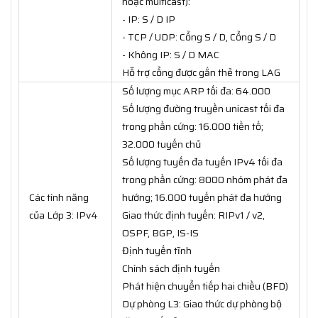
hoặc multicast):
- IP: S / D IP
- TCP / UDP: Cổng S / D, Cổng S / D
- Không IP: S / D MAC
Hỗ trợ cổng được gắn thẻ trong LAG
Số lượng mục ARP tối đa: 64.000
Số lượng đường truyền unicast tối đa
trong phần cứng: 16.000 tiền tố;
32.000 tuyến chủ
Số lượng tuyến đa tuyến IPv4 tối đa
trong phần cứng: 8000 nhóm phát đa
Các tính năng
hướng; 16.000 tuyến phát đa hướng
của Lớp 3: IPv4
Giao thức định tuyến: RIPv1 / v2,
OSPF, BGP, IS-IS
Định tuyến tĩnh
Chính sách định tuyến
Phát hiện chuyển tiếp hai chiều (BFD)
Dự phòng L3: Giao thức dự phòng bộ