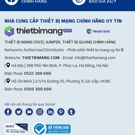
CHÍNH HÃNG
BÁO GIÁ 24/7
NHÀ CUNG CẤP THIẾT BỊ MẠNG CHÍNH HÃNG UY TÍN
THIẾT BỊ MẠNG CISCO, JUNIPER, THIẾT BỊ QUANG CHÍNH HÃNG
Networks Authorized Distributor - Phân phối thiết bị mạng uy tín ®
Website:
THIETBIMANG.COM
- Email: info@thietbimang.com
[
Hà Nội ] 188 Phố Yên Bình, P. Phúc La, Hà Đông, Hà Nội
Điện thoại:
0522 388 688
[
Hồ Chí Minh ] 2/1/14 Đường 10, Phường 9, Gò Vấp, HCMC
Điện thoại:
0568 388 688
Kết nối với chúng tôi qua Social