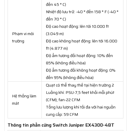
đến 45 ° C)
Nhiệt độ lưu trữ: -40 ° đến 158 ° F (-40 °
đến 70 ° C)
Độ cao hoạt động: lên tới 10.000 ft
Phạm vi môi
(3.049 m)
trường
Độ cao không hoạt động: lên tới 16.000
ft (4.877 m)
Độ ẩm tương đối hoạt động: 10% đến
85% (không điều hòa)
Độ ẩm tương đối không hoạt động: 0%
đến 95% (không điều hòa)
Quạt có thể thay thế tại hiện trường 2
Luồng khí: PSU-7,5 feet khối mỗi phút
Hệ thống làm
(CFM); fan-22 CFM
mát
Tổng lưu lượng khí tối đa với hai nguồn
cung cấp: 59 CFM
Thông tin phần cứng Switch Juniper EX4300-48T