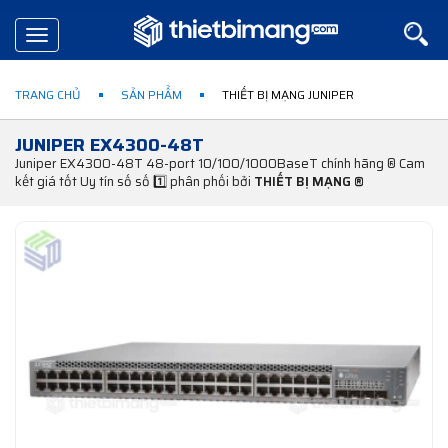
Toggle
navigation
TRANG CHỦ
SẢN PHẨM
THIẾT BỊ MẠNG JUNIPER
JUNIPER EX4300-48T
Juniper EX4300-48T 48-port 10/100/1000BaseT chính hãng ® Cam
kết giá tốt Uy tín số số 1️⃣ phân phối bởi
THIẾT BỊ MẠNG ®