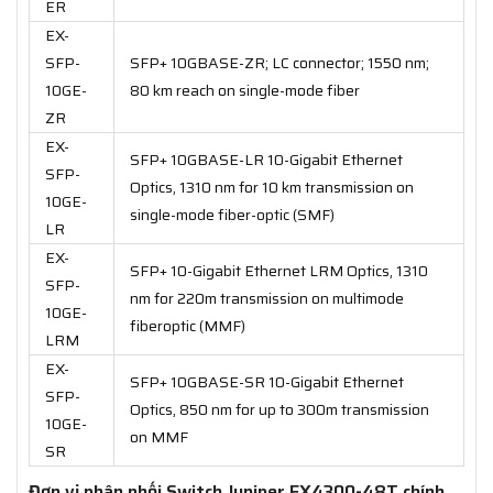
ER
EX-
SFP-
SFP+ 10GBASE-ZR; LC connector; 1550 nm;
10GE-
80 km reach on single-mode fiber
ZR
EX-
SFP+ 10GBASE-LR 10-Gigabit Ethernet
SFP-
Optics, 1310 nm for 10 km transmission on
10GE-
single-mode fiber-optic (SMF)
LR
EX-
SFP+ 10-Gigabit Ethernet LRM Optics, 1310
SFP-
nm for 220m transmission on multimode
10GE-
fiberoptic (MMF)
LRM
EX-
SFP+ 10GBASE-SR 10-Gigabit Ethernet
SFP-
Optics, 850 nm for up to 300m transmission
10GE-
on MMF
SR
Đơn vị phân phối Switch Juniper EX4300-48T chính