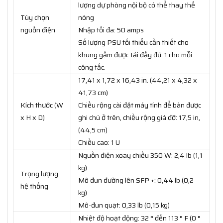
lượng dự phòng nội bộ có thể thay thế
Tùy chọn
nóng
nguồn điện
Nhập tối đa: 50 amps
Số lượng PSU tối thiểu cần thiết cho
khung gầm được tải đầy đủ: 1 cho mỗi
công tắc.
17,41 x 1,72 x 16,43 in. (44,21 x 4,32 x
41,73 cm)
Kích thước (W
Chiều rộng cài đặt máy tính để bàn được
x H x D)
ghi chú ở trên, chiều rộng giá đỡ: 17,5 in,
(44,5 cm)
Chiều cao: 1 U
Nguồn điện xoay chiều 350 W: 2,4 lb (1,1
kg)
Trọng lượng
Mô đun đường lên SFP +: 0,44 lb (0,2
hệ thống
kg)
Mô-đun quạt: 0,33 lb (0,15 kg)
Nhiệt độ hoạt động: 32 ° đến 113 ° F (0 °