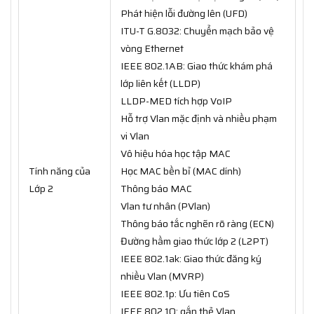
Phát hiện lỗi đường lên (UFD)
ITU-T G.8032: Chuyển mạch bảo vệ
vòng Ethernet
IEEE 802.1AB: Giao thức khám phá
lớp liên kết (LLDP)
LLDP-MED tích hợp VoIP
Hỗ trợ Vlan mặc định và nhiều phạm
vi Vlan
Vô hiệu hóa học tập MAC
Tính năng của
Học MAC bền bỉ (MAC dính)
Lớp 2
Thông báo MAC
Vlan tư nhân (PVlan)
Thông báo tắc nghẽn rõ ràng (ECN)
Đường hầm giao thức lớp 2 (L2PT)
IEEE 802.1ak: Giao thức đăng ký
nhiều Vlan (MVRP)
IEEE 802.1p: Ưu tiên CoS
IEEE 802.1Q: gắn thẻ Vlan