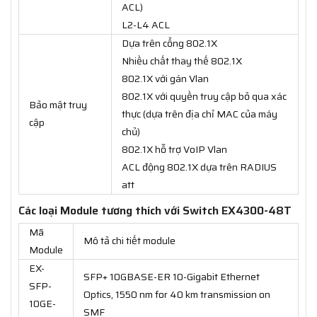
ACL)
L2-L4 ACL
Dựa trên cổng 802.1X
Nhiều chất thay thế 802.1X
802.1X với gán Vlan
802.1X với quyền truy cập bỏ qua xác
Bảo mật truy
thực (dựa trên địa chỉ MAC của máy
cập
chủ)
802.1X hỗ trợ VoIP Vlan
ACL động 802.1X dựa trên RADIUS
att
Các loại Module tương thích với Switch EX4300-48T
Mã
Mô tả chi tiết module
Module
EX-
SFP+ 10GBASE-ER 10-Gigabit Ethernet
SFP-
Optics, 1550 nm for 40 km transmission on
10GE-
SMF