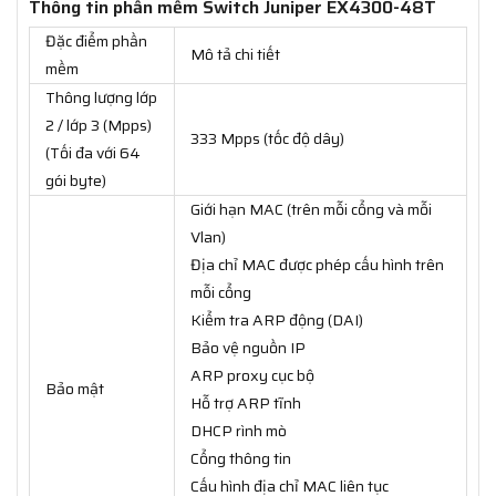
Thông tin phần mềm Switch Juniper EX4300-48T
Đặc điểm phần
Mô tả chi tiết
mềm
Thông lượng lớp
2 / lớp 3 (Mpps)
333 Mpps (tốc độ dây)
(Tối đa với 64
gói byte)
Giới hạn MAC (trên mỗi cổng và mỗi
Vlan)
Địa chỉ MAC được phép cấu hình trên
mỗi cổng
Kiểm tra ARP động (DAI)
Bảo vệ nguồn IP
ARP proxy cục bộ
Bảo mật
Hỗ trợ ARP tĩnh
DHCP rình mò
Cổng thông tin
Cấu hình địa chỉ MAC liên tục