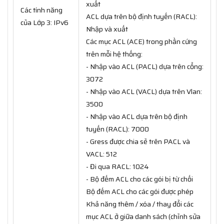
xuất
Các tính năng
ACL dựa trên bộ định tuyến (RACL):
của Lớp 3: IPv6
Nhập và xuất
Các mục ACL (ACE) trong phần cứng
trên mỗi hệ thống:
- Nhập vào ACL (PACL) dựa trên cổng:
3072
- Nhập vào ACL (VACL) dựa trên Vlan:
3500
- Nhập vào ACL dựa trên bộ định
tuyến (RACL): 7000
- Gress được chia sẻ trên PACL và
VACL: 512
- Đi qua RACL: 1024
- Bộ đếm ACL cho các gói bị từ chối
Bộ đếm ACL cho các gói được phép
Khả năng thêm / xóa / thay đổi các
mục ACL ở giữa danh sách (chỉnh sửa