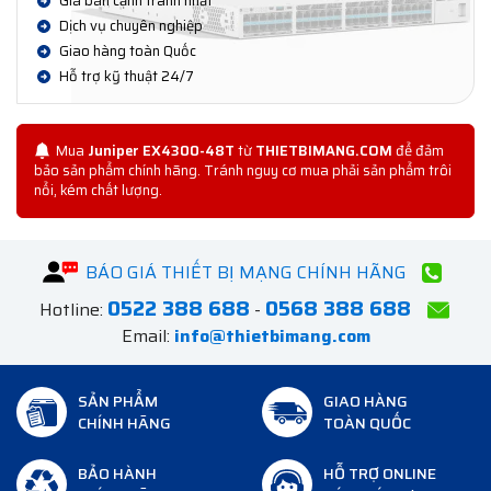
Giá bán cạnh tranh nhất
Dịch vụ chuyên nghiệp
Giao hàng toàn Quốc
Hỗ trợ kỹ thuật 24/7
Mua
Juniper EX4300-48T
từ
THIETBIMANG.COM
để đảm
bảo sản phẩm chính hãng. Tránh nguy cơ mua phải sản phẩm trôi
nổi, kém chất lượng.
BÁO GIÁ THIẾT BỊ MẠNG CHÍNH HÃNG
0522 388 688
0568 388 688
Hotline:
-
Email:
info@thietbimang.com
SẢN PHẨM
GIAO HÀNG
CHÍNH HÃNG
TOÀN QUỐC
BẢO HÀNH
HỖ TRỢ ONLINE