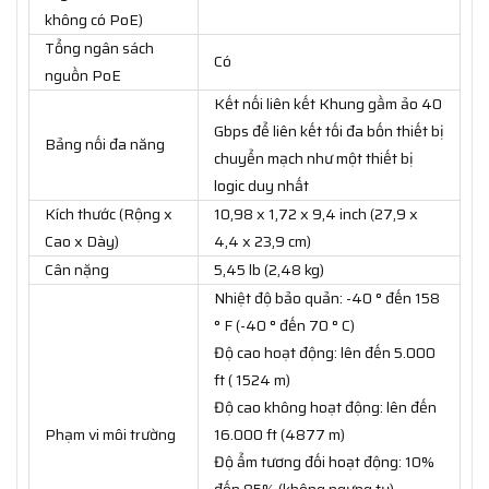
không có PoE)
Tổng ngân sách
Có
nguồn PoE
Kết nối liên kết Khung gầm ảo 40
Gbps để liên kết tối đa bốn thiết bị
Bảng nối đa năng
chuyển mạch như một thiết bị
logic duy nhất
Kích thước (Rộng x
10,98 x 1,72 x 9,4 inch (27,9 x
Cao x Dày)
4,4 x 23,9 cm)
Cân nặng
5,45 lb (2,48 kg)
Nhiệt độ bảo quản: -40 ° đến 158
° F (-40 ° đến 70 ° C)
Độ cao hoạt động: lên đến 5.000
ft ( 1524 m)
Độ cao không hoạt động: lên đến
Phạm vi môi trường
16.000 ft (4877 m)
Độ ẩm tương đối hoạt động: 10%
đến 85% (không ngưng tụ)