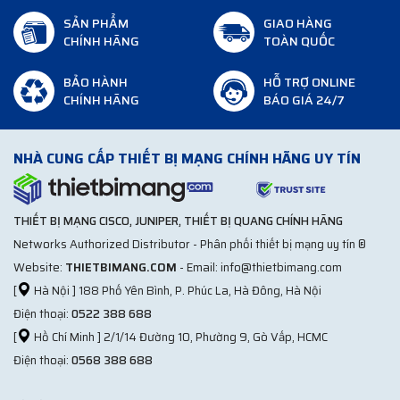
SẢN PHẨM
GIAO HÀNG
CHÍNH HÃNG
TOÀN QUỐC
BẢO HÀNH
HỖ TRỢ ONLINE
CHÍNH HÃNG
BÁO GIÁ 24/7
NHÀ CUNG CẤP THIẾT BỊ MẠNG CHÍNH HÃNG UY TÍN
THIẾT BỊ MẠNG CISCO, JUNIPER, THIẾT BỊ QUANG CHÍNH HÃNG
Networks Authorized Distributor - Phân phối thiết bị mạng uy tín ®
Website:
THIETBIMANG.COM
- Email: info@thietbimang.com
[
Hà Nội ] 188 Phố Yên Bình, P. Phúc La, Hà Đông, Hà Nội
Điện thoại:
0522 388 688
[
Hồ Chí Minh ] 2/1/14 Đường 10, Phường 9, Gò Vấp, HCMC
Điện thoại:
0568 388 688