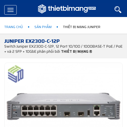
Toggle
navigation
TRANG CHỦ
SẢN PHẨM
THIẾT BỊ MẠNG JUNIPER
JUNIPER EX2300-C-12P
Switch Juniper EX2300-C-12P, 12 Port 10/100 / 1000BASE-T PoE / PoE
+ và 2 SFP + 10GbE phân phối bởi
THIẾT BỊ MẠNG ®