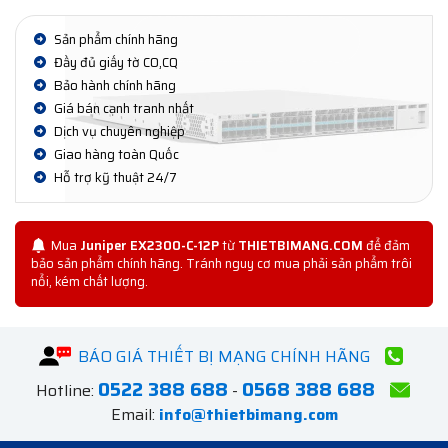
Sản phẩm chính hãng
Đầy đủ giấy tờ CO,CQ
Bảo hành chính hãng
Giá bán cạnh tranh nhất
Dịch vụ chuyên nghiệp
Giao hàng toàn Quốc
Hỗ trợ kỹ thuật 24/7
Mua
Juniper EX2300-C-12P
từ
THIETBIMANG.COM
để đảm
bảo sản phẩm chính hãng. Tránh nguy cơ mua phải sản phẩm trôi
nổi, kém chất lượng.
BÁO GIÁ THIẾT BỊ MẠNG CHÍNH HÃNG
0522 388 688
0568 388 688
Hotline:
-
Email:
info@thietbimang.com