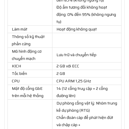
Độ ẩm tương đối không hoạt
động: 0% đến 95% (không ngưng
tụ)
Làm mát
Hoạt động không quạt
Thông số kỹ thuật
phần cứng
Mô hình động cơ
Lưu trữ và chuyển tiếp
chuyển mạch
KỊCH
2 GB với ECC
Tốc biến
2 GB
CPU
CPU ARM 1,25 GHz
Mật độ cổng GbE
14 (12 cổng truy cập + 2 cổng
trên mỗi hệ thống
đường lên)
Dự phòng cổng vật lý: Nhóm trung
kế dự phòng (RTG)
Chẩn đoán cáp để phát hiện đứt
và chập cáp +