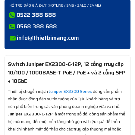
HỖ TRỢ BÁO GIÁ 24/7 (HOTLINE / SMS / ZALO / EMAIL)
0522 388 688
0568 388 688
info@thietbimang.com
Switch Juniper EX2300-C-12P, 12 cổng truy cập
10/100 / 1000BASE-T PoE / PoE + và 2 cổng SFP
+ 10GbE
Thiết bị chuyển mạch
Juniper EX2300 Series
dòng sản phẩm
nhận được đông đảo sư tin tưởng của Qúy khách hàng và trở
nên phổ biến trong các văn phòng doanh nghiệp vừa và nhỏ.
Juniper EX2300-C-12P
là một trong số đó, dòng sản phẩm thế
hệ mới mang đến một nền tảng nhỏ gọn và hiệu quả để triển
khai chi nhánh mật độ thấp cho các truy cập thương mại hoặc