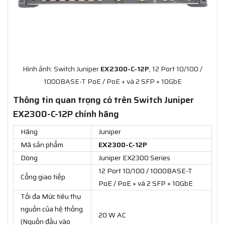
Hình ảnh: Switch Juniper
EX2300-C-12P
, 12 Port 10/100 /
1000BASE-T PoE / PoE + và 2 SFP + 10GbE
Thông tin quan trọng có trên Switch Juniper
EX2300-C-12P chính hãng
Hãng
Juniper
Mã sản phẩm
EX2300-C-12P
Dòng
Juniper EX2300 Series
12 Port 10/100 / 1000BASE-T
Cổng giao tiếp
PoE / PoE + và 2 SFP + 10GbE
Tối đa Mức tiêu thụ
nguồn của hệ thống
20 W AC
(Nguồn đầu vào