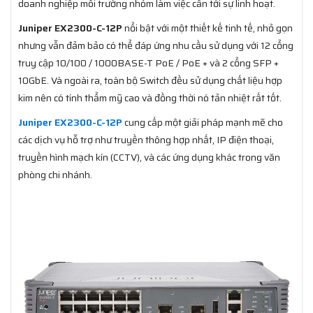
doanh nghiệp môi trường nhóm làm việc cần tới sự linh hoạt.
Juniper EX2300-C-12P
nổi bật với một thiết kế tinh tế, nhỏ gọn
nhưng vẫn đảm bảo có thể đáp ứng nhu cầu sử dụng với 12 cổng
truy cập 10/100 / 1000BASE-T PoE / PoE + và 2 cổng SFP +
10GbE. Và ngoài ra, toàn bộ Switch đều sử dụng chất liệu hợp
kim nên có tính thẩm mỹ cao và đồng thời nó tản nhiệt rất tốt.
Juniper EX2300-C-12P
cung cấp một giải pháp mạnh mẽ cho
các dịch vụ hỗ trợ như truyền thông hợp nhất, IP điện thoại,
truyền hình mạch kín (CCTV), và các ứng dụng khác trong văn
phòng chi nhánh.