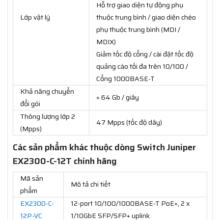
Hỗ trợ giao diện tự động phụ
Lớp vật lý
thuộc trung bình / giao diện chéo
phụ thuộc trung bình (MDI /
MDIX)
Giảm tốc độ cổng / cài đặt tốc độ
quảng cáo tối đa trên 10/100 /
Cổng 1000BASE-T
Khả năng chuyển
+ 64 Gb / giây
đổi gói
Thông lượng lớp 2
47 Mpps (tốc độ dây)
(Mpps)
Các sản phẩm khác thuộc dòng Switch Juniper
EX2300-C-12T chính hãng
Mã sản
Mô tả chi tiết
phẩm
EX2300-C-
12-port 10/100/1000BASE-T PoE+, 2 x
12P-VC
1/10GbE SFP/SFP+ uplink