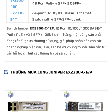
EX2300-
48 Port PoE+ 4 SFP+ 2 QSFP+
48P
EX2300-
24-port 10/100/1000BaseT Ethernet
24T
Switch with 4 SFP/SFP+ uplink
Switch Juniper
EX2300-C-12P
, 12 Port 10/100 / 1000BASE-T
PoE / PoE + và 2 SFP + 10GbE chính hãng, một dòng sản phẩm
đang rất được ưa chuộng sử dụng, giải pháp hoàn hảo cho các
doanh nghiệp hiện nay. Hãy liên hệ với chúng tôi nếu bạn cần tư
vấn hỗ trợ chi tiết các thông tin về sản phẩm.
THƯỜNG MUA CÙNG JUNIPER EX2300-C-12P