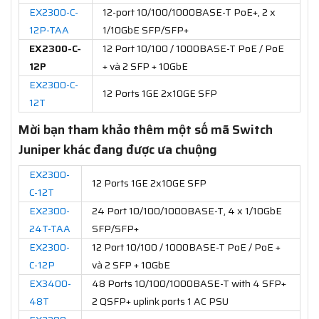
EX2300-C-
12-port 10/100/1000BASE-T PoE+, 2 x
12P-TAA
1/10GbE SFP/SFP+
EX2300-C-
12 Port 10/100 / 1000BASE-T PoE / PoE
12P
+ và 2 SFP + 10GbE
EX2300-C-
12 Ports 1GE 2x10GE SFP
12T
Mời bạn tham khảo thêm một số mã Switch
Juniper khác đang được ưa chuộng
EX2300-
12 Ports 1GE 2x10GE SFP
C-12T
EX2300-
24 Port 10/100/1000BASE-T, 4 x 1/10GbE
24T-TAA
SFP/SFP+
EX2300-
12 Port 10/100 / 1000BASE-T PoE / PoE +
C-12P
và 2 SFP + 10GbE
EX3400-
48 Ports 10/100/1000BASE-T with 4 SFP+
48T
2 QSFP+ uplink ports 1 AC PSU